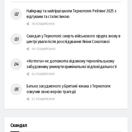
Найкращі та найгірші школи Тернополя: Рейтинг 2025 з
відгуками та статистикою
78 ПОШИРЕННЯ
Скандал у Тернополі: смерть військового хірурга знову в
центрі уваги після розслідування Яніни Соколової
90 ПОШИРЕННЯ
«Котлєта» не допомогла відомому тернопільському
забудовнику уникнути кримінальної відповідальності
54 ПОШИРЕННЯ
Батько засудженого у Британії юнака з Тернополя
озвучив свою версію трагедії
32 ПОШИРЕННЯ
Скандал