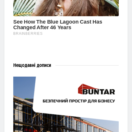
Нещодавні
дописи