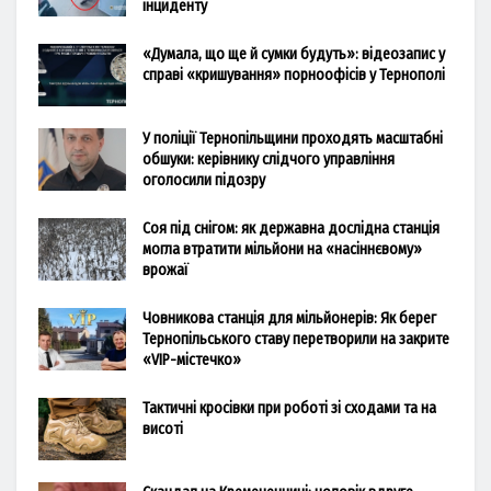
інциденту
«Думала, що ще й сумки будуть»: відеозапис у
справі «кришування» порноофісів у Тернополі
У поліції Тернопільщини проходять масштабні
обшуки: керівнику слідчого управління
оголосили підозру
Соя під снігом: як державна дослідна станція
могла втратити мільйони на «насіннєвому»
врожаї
Човникова станція для мільйонерів: Як берег
Тернопільського ставу перетворили на закрите
«VIP-містечко»
Тактичні кросівки при роботі зі сходами та на
висоті