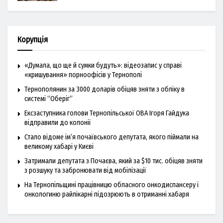
Корупція
«Думала, що ще й сумки будуть»: відеозапис у справі
«кришування» порноофісів у Тернополі
Тернополянин за 3000 доларів обіцяв зняти з обліку в
системі “Оберіг”
Ексзаступника голови Тернопільської ОВА Ігоря Гайдука
відправили до колонії
Стало відоме ім’я почаївського депутата, якого піймали на
великому хабарі у Києві
Затримали депутата з Почаєва, який за $10 тис. обіцяв зняти
з розшуку та забронювати від мобілізації
На Тернопільщині працівницю обласного онкодиспансеру і
онкологиню райлікарні підозрюють в отриманні хабаря