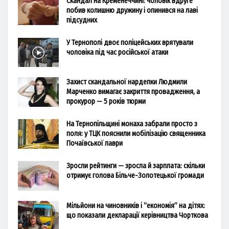
Скандал на Кременеччині: чоловік вдруге
побив колишню дружину і опинився на лаві
підсудних
У Тернополі двоє поліцейських врятували
чоловіка під час російської атаки
Захист скандальної нардепки Людмили
Марченко вимагає закриття провадження, а
прокурор — 5 років тюрми
На Тернопільщині монаха забрали просто з
поля: у ТЦК пояснили мобілізацію священника
Почаївської лаври
Зросли рейтинги — зросла й зарплата: скільки
отримує голова Більче-Золотецької громади
Мільйони на чиновників і “економія” на дітях:
що показали декларації керівництва Чорткова