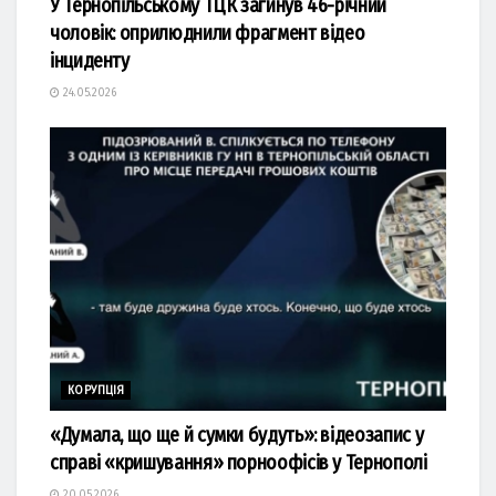
У Тернопільському ТЦК загинув 46-річний
чоловік: оприлюднили фрагмент відео
інциденту
24.05.2026
КОРУПЦІЯ
«Думала, що ще й сумки будуть»: відеозапис у
справі «кришування» порноофісів у Тернополі
20.05.2026