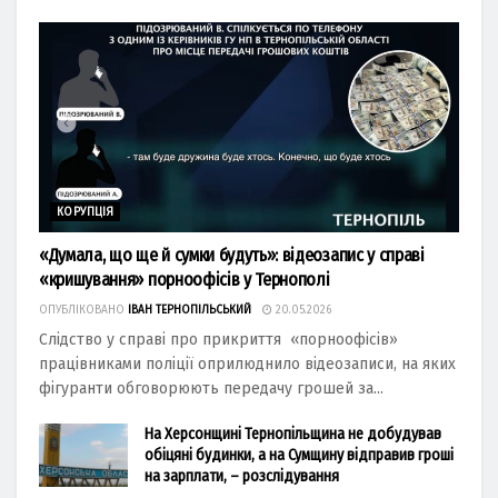
КОРУПЦІЯ
«Думала, що ще й сумки будуть»: відеозапис у справі
«кришування» порноофісів у Тернополі
ОПУБЛІКОВАНО
ІВАН ТЕРНОПІЛЬСЬКИЙ
20.05.2026
Слідство у справі про прикриття «порноофісів»
працівниками поліції оприлюднило відеозаписи, на яких
фігуранти обговорюють передачу грошей за...
На Херсонщині Тернопільщина не добудував
обіцяні будинки, а на Сумщину відправив гроші
на зарплати, – розслідування