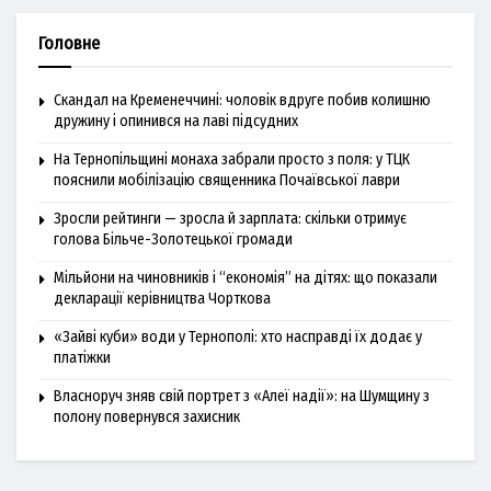
Головне
Скандал на Кременеччині: чоловік вдруге побив колишню
дружину і опинився на лаві підсудних
На Тернопільщині монаха забрали просто з поля: у ТЦК
пояснили мобілізацію священника Почаївської лаври
Зросли рейтинги — зросла й зарплата: скільки отримує
голова Більче-Золотецької громади
Мільйони на чиновників і “економія” на дітях: що показали
декларації керівництва Чорткова
«Зайві куби» води у Тернополі: хто насправді їх додає у
платіжки
Власноруч зняв свій портрет з «Алеї надії»: на Шумщину з
полону повернувся захисник