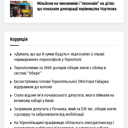
Мільйони на чиновників і “економія” на дітях:
що показали декларації керівництва Чорткова
Корупція
«Думала, що ще й сумки будуть»: відеозапис у справі
«кришування» порноофісів у Тернополі
Тернополянин за 3000 доларів обіцяв зняти з обліку в
системі “Оберіг”
Ексзаступника голови Тернопільської ОВА Ігоря Гайдука
відправили до колонії
Стало відоме ім’я почаївського депутата, якого піймали на
великому хабарі у Києві
Затримали депутата з Почаєва, який за $10 тис. обіцяв зняти
з розшуку та забронювати від мобілізації
На Тернопільщині працівницю обласного онкодиспансеру і