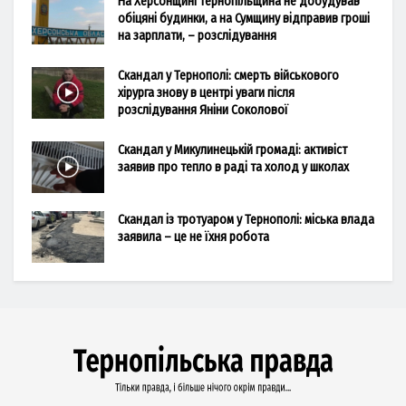
На Херсонщині Тернопільщина не добудував
обіцяні будинки, а на Сумщину відправив гроші
на зарплати, – розслідування
Скандал у Тернополі: смерть військового
хірурга знову в центрі уваги після
розслідування Яніни Соколової
Скандал у Микулинецькій громаді: активіст
заявив про тепло в раді та холод у школах
Скандал із тротуаром у Тернополі: міська влада
заявила – це не їхня робота