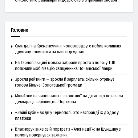
онкологиню райлікарні підозрюють в отриманні хабаря
Головне
Скандал на Кременеччині: чоловік вдруге побив колишню
дружину і опинився на лаві підсудних
На Тернопільщині монаха забрали просто з поля: у ТЦК
пояснили мобілізацію священника Почаївської лаври
Зросли рейтинги — зросла й зарплата: скільки отримує
голова Більче-Золотецької громади
Мільйони на чиновників і “економія” на дітях: що показали
декларації керівництва Чорткова
«Зайві куби» води у Тернополі: хто насправді їх додає у
платіжки
Власноруч зняв свій портрет з «Алеї надії»: на Шумщину з
полону повернувся захисник