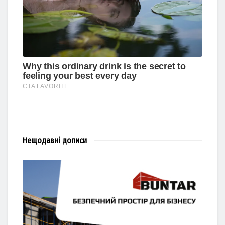
Нещодавні
дописи