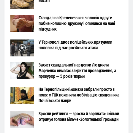
висоті
Скандал на Кременеччині: чоловік вдруге
побив колишню дружину і опинився на лаві
підсудних
У Тернополі двоє поліцейських врятували
чоловіка під час російської атаки
Захист скандальної нардепки Людмили
Марченко вимагає закриття провадження, а
прокурор — 5 років тюрми
На Тернопільщині монаха забрали просто з
поля: у ТЦК пояснили мобілізацію священника
Почаївської лаври
Зросли рейтинги — зросла й зарплата: скільки
отримує голова Більче-Золотецької громади