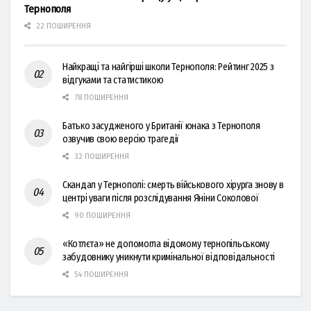
Тернополя
22 ПОШИРЕННЯ
Найкращі та найгірші школи Тернополя: Рейтинг 2025 з
відгуками та статистикою
78 ПОШИРЕННЯ
Батько засудженого у Британії юнака з Тернополя
озвучив свою версію трагедії
32 ПОШИРЕННЯ
Скандал у Тернополі: смерть військового хірурга знову в
центрі уваги після розслідування Яніни Соколової
90 ПОШИРЕННЯ
«Котлєта» не допомогла відомому тернопільському
забудовнику уникнути кримінальної відповідальності
54 ПОШИРЕННЯ