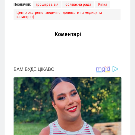
Позначки:
грошіїревізія
облдасна рада
Ріпка
Центр екстреної медичної допомоги та медицини
катастроф
Коментарі