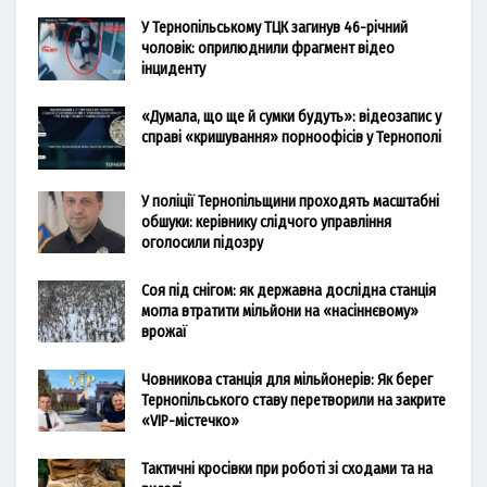
У Тернопільському ТЦК загинув 46-річний
чоловік: оприлюднили фрагмент відео
інциденту
«Думала, що ще й сумки будуть»: відеозапис у
справі «кришування» порноофісів у Тернополі
У поліції Тернопільщини проходять масштабні
обшуки: керівнику слідчого управління
оголосили підозру
Соя під снігом: як державна дослідна станція
могла втратити мільйони на «насіннєвому»
врожаї
Човникова станція для мільйонерів: Як берег
Тернопільського ставу перетворили на закрите
«VIP-містечко»
Тактичні кросівки при роботі зі сходами та на