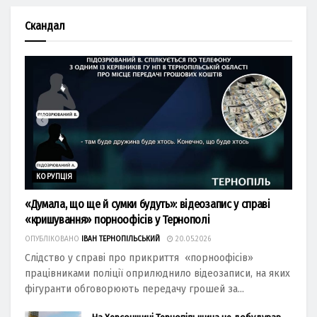
Скандал
КОРУПЦІЯ
«Думала, що ще й сумки будуть»: відеозапис у справі
«кришування» порноофісів у Тернополі
ОПУБЛІКОВАНО
ІВАН ТЕРНОПІЛЬСЬКИЙ
20.05.2026
Слідство у справі про прикриття «порноофісів»
працівниками поліції оприлюднило відеозаписи, на яких
фігуранти обговорюють передачу грошей за...