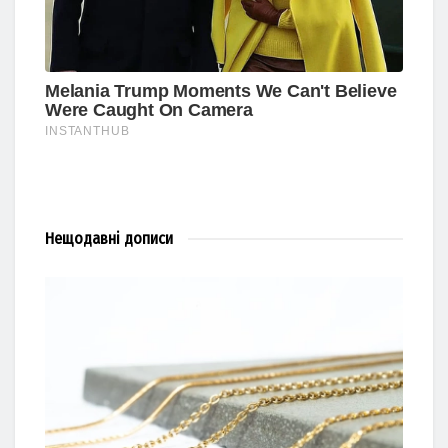
Нещодавні
дописи