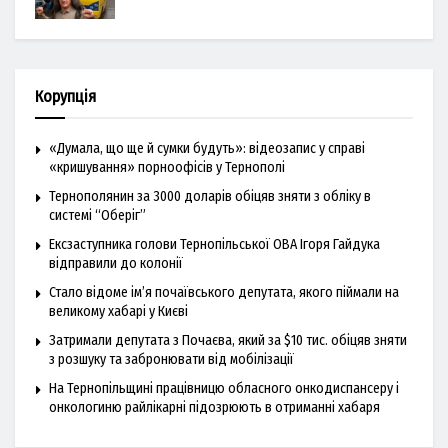
Корупція
«Думала, що ще й сумки будуть»: відеозапис у справі
«кришування» порноофісів у Тернополі
Тернополянин за 3000 доларів обіцяв зняти з обліку в
системі “Оберіг”
Ексзаступника голови Тернопільської ОВА Ігоря Гайдука
відправили до колонії
Стало відоме ім’я почаївського депутата, якого піймали на
великому хабарі у Києві
Затримали депутата з Почаєва, який за $10 тис. обіцяв зняти
з розшуку та забронювати від мобілізації
На Тернопільщині працівницю обласного онкодиспансеру і
онкологиню райлікарні підозрюють в отриманні хабаря