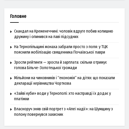
Головне
Скандал на Кременеччині: чоловік вдруге побив колишню
дружину і опинився на лаві підсудних
На Тернопільщині монаха забрали просто з поля: у ТЦК
пояснили мобілізацію священника Почаївської лаври
Зросли рейтинги — зросла й зарплата: скільки отримує
голова Більче-Золотецької громади
Мільйони на чиновників і “економія” на дітях: що показали
декларації керівництва Чорткова
«Зайві куби» води у Тернополі: хто насправді їх додає у
платіжки
Власноруч зняв свій портрет з «Алеї надії»: на Шумщину з
полону повернувся захисник