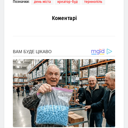
Позначки:
день міста
креатор-буд
терннопіль
Коментарі