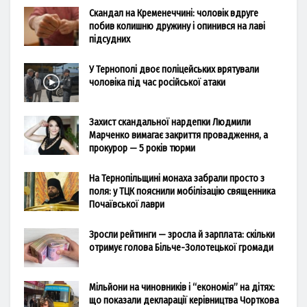
Скандал на Кременеччині: чоловік вдруге
побив колишню дружину і опинився на лаві
підсудних
У Тернополі двоє поліцейських врятували
чоловіка під час російської атаки
Захист скандальної нардепки Людмили
Марченко вимагає закриття провадження, а
прокурор — 5 років тюрми
На Тернопільщині монаха забрали просто з
поля: у ТЦК пояснили мобілізацію священника
Почаївської лаври
Зросли рейтинги — зросла й зарплата: скільки
отримує голова Більче-Золотецької громади
Мільйони на чиновників і “економія” на дітях:
що показали декларації керівництва Чорткова