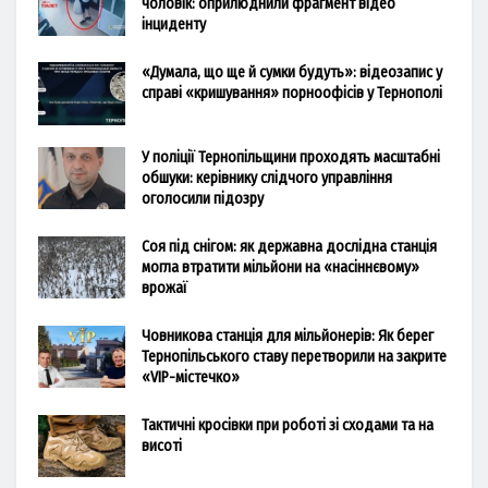
чоловік: оприлюднили фрагмент відео
інциденту
«Думала, що ще й сумки будуть»: відеозапис у
справі «кришування» порноофісів у Тернополі
У поліції Тернопільщини проходять масштабні
обшуки: керівнику слідчого управління
оголосили підозру
Соя під снігом: як державна дослідна станція
могла втратити мільйони на «насіннєвому»
врожаї
Човникова станція для мільйонерів: Як берег
Тернопільського ставу перетворили на закрите
«VIP-містечко»
Тактичні кросівки при роботі зі сходами та на
висоті