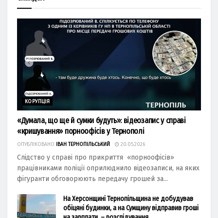
КОРУПЦІЯ
«Думала, що ще й сумки будуть»: відеозапис у справі
«кришування» порноофісів у Тернополі
ОПУБЛІКОВАНО
ІВАН ТЕРНОПІЛЬСЬКИЙ
20.05.2026
Слідство у справі про прикриття «порноофісів»
працівниками поліції оприлюднило відеозаписи, на яких
фігуранти обговорюють передачу грошей за...
На Херсонщині Тернопільщина не добудував
обіцяні будинки, а на Сумщину відправив гроші
на зарплати, – розслідування