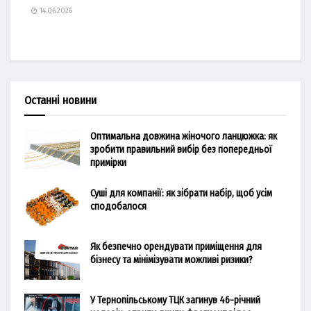
14.06.2026
Останні новини
Оптимальна довжина жіночого ланцюжка: як
зробити правильний вибір без попередньої
примірки
Суші для компанії: як зібрати набір, щоб усім
сподобалося
Як безпечно орендувати приміщення для
бізнесу та мінімізувати можливі ризики?
У Тернопільському ТЦК загинув 46-річний