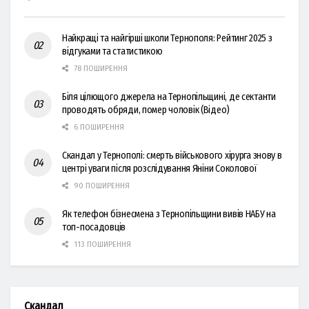
Найкращі та найгірші школи Тернополя: Рейтинг 2025 з
відгуками та статистикою
78 ПОШИРЕННЯ
Біля цілющого джерела на Тернопільщині, де сектанти
проводять обряди, помер чоловік (Відео)
6 ПОШИРЕННЯ
Скандал у Тернополі: смерть військового хірурга знову в
центрі уваги після розслідування Яніни Соколової
90 ПОШИРЕННЯ
Як телефон бізнесмена з Тернопільщини вивів НАБУ на
топ-посадовців
113 ПОШИРЕННЯ
Скандал