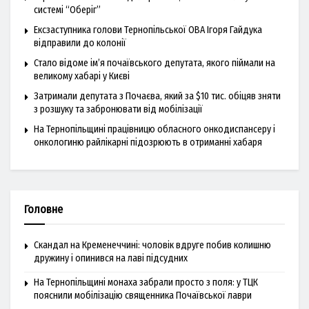
системі “Оберіг”
Ексзаступника голови Тернопільської ОВА Ігоря Гайдука
відправили до колонії
Стало відоме ім’я почаївського депутата, якого піймали на
великому хабарі у Києві
Затримали депутата з Почаєва, який за $10 тис. обіцяв зняти
з розшуку та забронювати від мобілізації
На Тернопільщині працівницю обласного онкодиспансеру і
онкологиню райлікарні підозрюють в отриманні хабаря
Головне
Скандал на Кременеччині: чоловік вдруге побив колишню
дружину і опинився на лаві підсудних
На Тернопільщині монаха забрали просто з поля: у ТЦК
пояснили мобілізацію священника Почаївської лаври