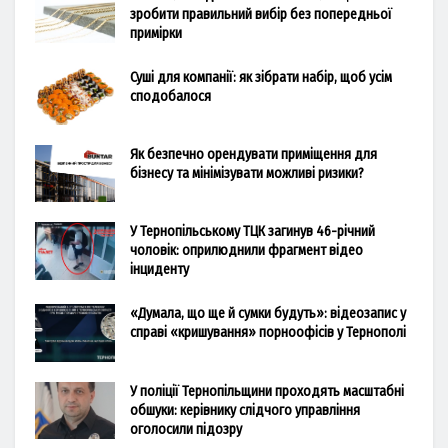
зробити правильний вибір без попередньої
примірки
Суші для компанії: як зібрати набір, щоб усім
сподобалося
Як безпечно орендувати приміщення для
бізнесу та мінімізувати можливі ризики?
У Тернопільському ТЦК загинув 46-річний
чоловік: оприлюднили фрагмент відео
інциденту
«Думала, що ще й сумки будуть»: відеозапис у
справі «кришування» порноофісів у Тернополі
У поліції Тернопільщини проходять масштабні
обшуки: керівнику слідчого управління
оголосили підозру