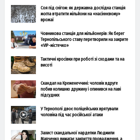
Соя під снігом: як державна дослідна станція
могла втратити мільйони на «насіннєвому»
врожаї
Човникова станція для мільйонерів: Як берег
Тернопільського ставу перетворили на закрите
«VIP-містечко»
Тактичні кросівки при роботі зі сходами та на
висоті
Скандал на Кременеччині: чоловік вдруге
побив колишню дружину і опинився на лаві
підсудних
У Тернополі двоє поліцейських врятували
чоловіка під час російської атаки
Захист скандальної нардепки Людмили
Марченко вимагає закриття провадження, а