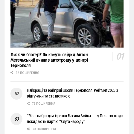
Пияк чи блогер? Як кажуть свідки, Антон
Метельський вчинив автотрощу у центрі
Тернополя
22 ПОШИРЕННЯ
Найкращі та найгірші школи Тернополя: Рейтинг 2025 з
відгуками та статистикою
78 ПОШИРЕННЯ
“Мені набридла брехня Василя Бойка” — у Почаєві люди
покидають партію “Слуга народу”
30 ПОШИРЕННЯ