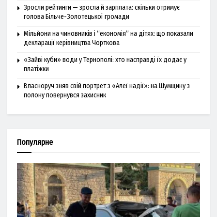
Зросли рейтинги — зросла й зарплата: скільки отримує
голова Більче-Золотецької громади
Мільйони на чиновників і “економія” на дітях: що показали
декларації керівництва Чорткова
«Зайві куби» води у Тернополі: хто насправді їх додає у
платіжки
Власноруч зняв свій портрет з «Алеї надії»: на Шумщину з
полону повернувся захисник
Популярне