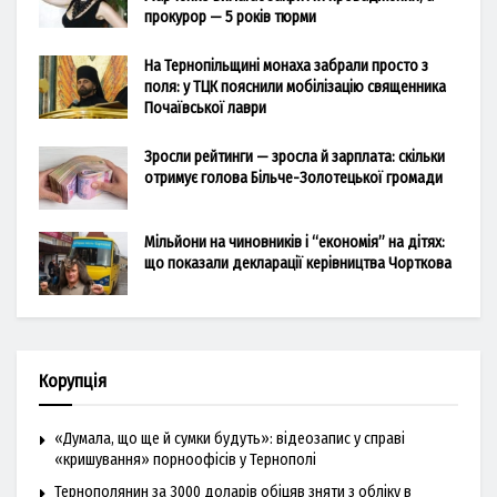
прокурор — 5 років тюрми
На Тернопільщині монаха забрали просто з
поля: у ТЦК пояснили мобілізацію священника
Почаївської лаври
Зросли рейтинги — зросла й зарплата: скільки
отримує голова Більче-Золотецької громади
Мільйони на чиновників і “економія” на дітях:
що показали декларації керівництва Чорткова
Корупція
«Думала, що ще й сумки будуть»: відеозапис у справі
«кришування» порноофісів у Тернополі
Тернополянин за 3000 доларів обіцяв зняти з обліку в