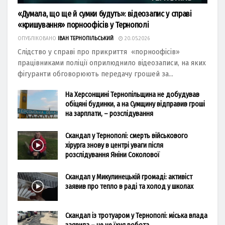
«Думала, що ще й сумки будуть»: відеозапис у справі
«кришування» порноофісів у Тернополі
ОПУБЛІКОВАНО
ІВАН ТЕРНОПІЛЬСЬКИЙ
20.05.2026
Слідство у справі про прикриття «порноофісів»
працівниками поліції оприлюднило відеозаписи, на яких
фігуранти обговорюють передачу грошей за...
На Херсонщині Тернопільщина не добудував
обіцяні будинки, а на Сумщину відправив гроші
на зарплати, – розслідування
Скандал у Тернополі: смерть військового
хірурга знову в центрі уваги після
розслідування Яніни Соколової
Скандал у Микулинецькій громаді: активіст
заявив про тепло в раді та холод у школах
Скандал із тротуаром у Тернополі: міська влада