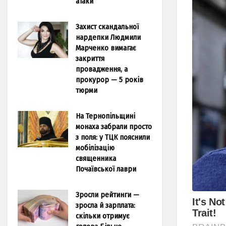
атаки
Захист скандальної
нардепки Людмили
Марченко вимагає
закриття
провадження, а
прокурор — 5 років
тюрми
На Тернопільщині
монаха забрали просто
з поля: у ТЦК пояснили
мобілізацію
священника
Почаївської лаври
Зросли рейтинги —
зросла й зарплата:
скільки отримує