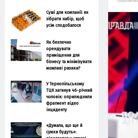
Опубліков
Суші для компанії: як
зібрати набір, щоб
усім сподобалося
Як безпечно
орендувати
приміщення для
бізнесу та мінімізувати
можливі ризики?
У Тернопільському
ТЦК загинув 46-річний
чоловік: оприлюднили
фрагмент відео
інциденту
«Думала, що ще й
сумки будуть»: