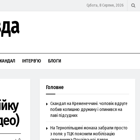
Субота, 8 Серпня, 2026
КАНДАЛ
ІНТЕРВ’Ю
БЛОГИ
Головне
ійку
Скандал на Кременеччині: чоловік вдруге
побив колишню дружину і опинився на
део)
лаві підсудних
На Тернопільщині монаха забрали просто
з поля: у ТЦК пояснили мобілізацію
священника Почаївської лаври