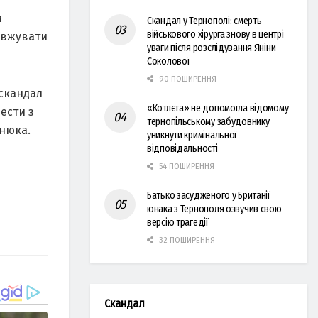
и
Скандал у Тернополі: смерть
військового хірурга знову в центрі
довжувати
уваги після розслідування Яніни
Соколової
90 ПОШИРЕННЯ
 скандал
«Котлєта» не допомогла відомому
нести з
тернопільському забудовнику
енюка.
уникнути кримінальної
відповідальності
54 ПОШИРЕННЯ
Батько засудженого у Британії
юнака з Тернополя озвучив свою
версію трагедії
32 ПОШИРЕННЯ
Скандал