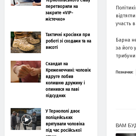
перетворили на
Політикі
закрите «VIP-
відтягли
містечко»
участь в
Тактичні кросівки при
Барна не
роботі зі сходами та на
висоті
за його 
трибуни 
Скандал на
Кременеччині: чоловік
Позначки:
вдруге побив
колишню дружину і
опинився на лаві
підсудних
У Тернополі двоє
поліцейських
врятували чоловіка
під час російської