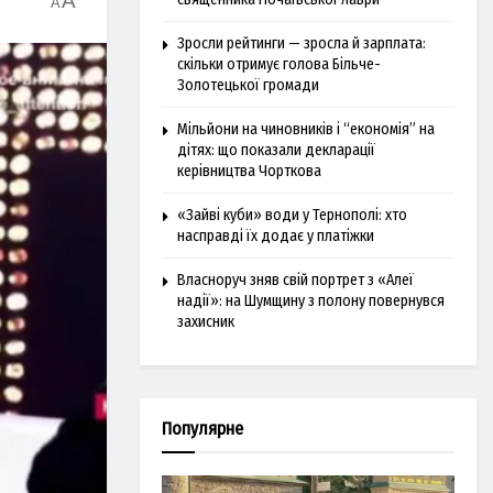
A
A
Зросли рейтинги — зросла й зарплата:
скільки отримує голова Більче-
Золотецької громади
Мільйони на чиновників і “економія” на
дітях: що показали декларації
керівництва Чорткова
«Зайві куби» води у Тернополі: хто
насправді їх додає у платіжки
Власноруч зняв свій портрет з «Алеї
надії»: на Шумщину з полону повернувся
захисник
Популярне