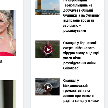
На Херсонщині
Тернопільщина не
добудував обіцяні
будинки, а на Сумщину
відправив гроші на
зарплати, –
розслідування
Скандал у Тернополі:
смерть військового
хірурга знову в центрі
уваги після
розслідування Яніни
Соколової
Скандал у
Микулинецькій
громаді: активіст
заявив про тепло в
раді та холод у школах