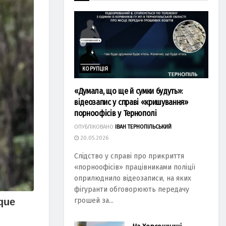
КОРУПЦІЯ
«Думала, що ще й сумки будуть»:
відеозапис у справі «кришування»
порноофісів у Тернополі
ОПУБЛІКОВАНО
ІВАН ТЕРНОПІЛЬСЬКИЙ
20.05.2026
Слідство у справі про прикриття
«порноофісів» працівниками поліції
оприлюднило відеозаписи, на яких
фігуранти обговорюють передачу
грошей за...