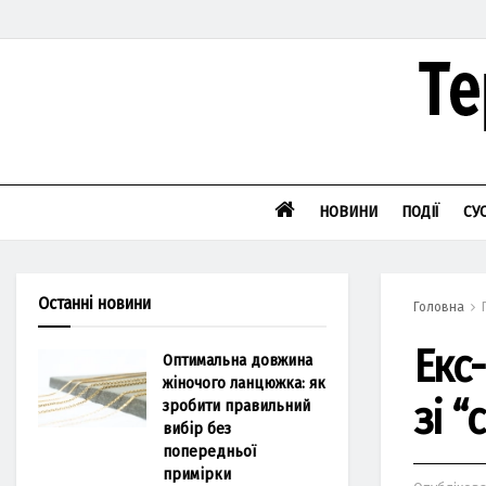
НОВИНИ
ПОДІЇ
СУ
Останні новини
Головна
Екс
Оптимальна довжина
жіночого ланцюжка: як
зі “
зробити правильний
вибір без
попередньої
примірки