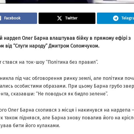
Facebook
Twitter
Telegr
й нардеп Олег Барна влаштував бійку в прямому ефірі з
м від “Слуги народу” Дмитром Соломчуком.
 стався на ток-шоу “Політика без правил”.
никла під час обговорення ринку землі, але політики поч
ались особистими образами. При цьому Барна грубо зве
нта, сказавши: “Не поводься як бидло зелене”.
ого Олег Барна схопився з місця і накинувся на нардепа 
 також піднявся, але Барна знову повалив його на крісл
ував бити його кулаками.