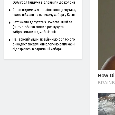
ОВА Ігоря Гайдука відправили до колонії
Стало відоме ім’я почаївського депутата,
якого піймали на великому хабарі у Києві
Затримали депутата з Почаєва, який за
$10 тис. обіцяв зняти з розшуку та
забронювати від мобілізації
На Тернопільщині працівницю обласного
онкодиспансеру і онкологиню райлікарні
підозрюють в отриманні хабаря