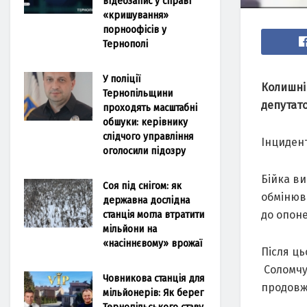
відеозапис у справі
«кришування»
порноофісів у
Тернополі
У поліції
Колишні
Тернопільщини
депутато
проходять масштабні
обшуки: керівнику
слідчого управління
Інцидент
оголосили підозру
Бійка ви
Соя під снігом: як
обмінюв
державна дослідна
станція могла втратити
до опоне
мільйони на
«насіннєвому» врожаї
Після ць
Соломчук
Човникова станція для
продовж
мільйонерів: Як берег
Тернопільського ставу