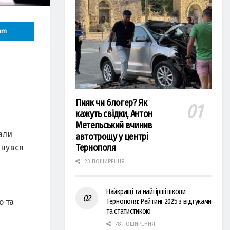
am
Пияк чи блогер? Як
кажуть свідки, Антон
Метельський вчинив
али
автотрощу у центрі
Тернополя
рнувся
23 ПОШИРЕННЯ
–
Найкращі та найгірші школи
Тернополя: Рейтинг 2025 з відгуками
о та
та статистикою
78 ПОШИРЕННЯ