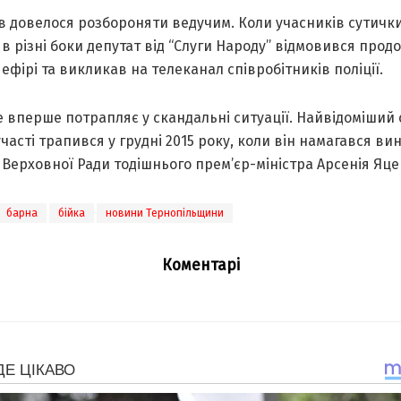
в довелося розбороняти ведучим. Коли учасників сутичк
 в різні боки депутат від “Слуги Народу” відмовився про
 ефірі та викликав на телеканал співробітників поліції.
 вперше потрапляє у скандальні ситуації. Найвідоміший
участі трапився у грудні 2015 року, коли він намагався ви
Верховної Ради тодішнього прем’єр-міністра Арсенія Яц
барна
бійка
новини Тернопільщини
Коментарі