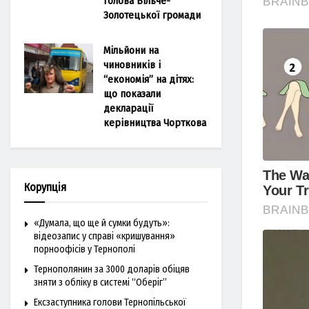
голова Більче-
Золотецької громади
Мільйони на
чиновників і
“економія” на дітях:
що показали
декларації
керівництва Чорткова
Корупція
«Думала, що ще й сумки будуть»:
відеозапис у справі «кришування»
порноофісів у Тернополі
Тернополянин за 3000 доларів обіцяв
зняти з обліку в системі “Оберіг”
Ексзаступника голови Тернопільської