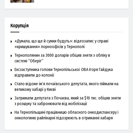
Корупція
«Думала, що ще й сумки будуть»: відеозапис у справі
«кришування» порноофісів у Тернополі
Тернополянин за 3000 доларів обіцяв зняти з обліку в
системі “Оберіг”
Ексзаступника голови Тернопільської ОВА Ігоря Гайдука
відправили до колонії
Стало відоме ім’я почаївського депутата, якого піймали на
великому хабарі у Києві
Затримали депутата з Почаєва, який за $10 тис. обіцяв зняти
з розшуку та забронювати від мобілізації
На Тернопільщині працівницю обласного онкодиспансеру і
онкологиню райлікарні підозрюють в отриманні хабаря