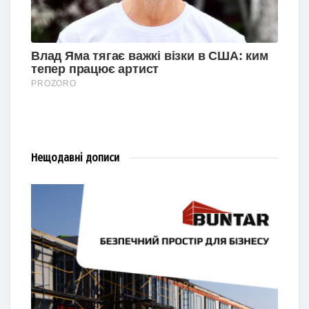
Нещодавні
дописи