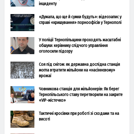
інциденту
«Думала, що ще й сумки будуть»: відеозапис у
справі «кришування» порноофісів у Тернополі
У поліції Тернопільщини проходять масштабні
обшуки: керівнику слідчого управління
оголосили підозру
Соя під снігом: як державна дослідна станція
могла втратити мільйони на «насіннєвому»
врожаї
Човникова станція для мільйонерів: Як берег
Тернопільського ставу перетворили на закрите
«VIP-містечко»
Тактичні кросівки при роботі зі сходами та на
висоті