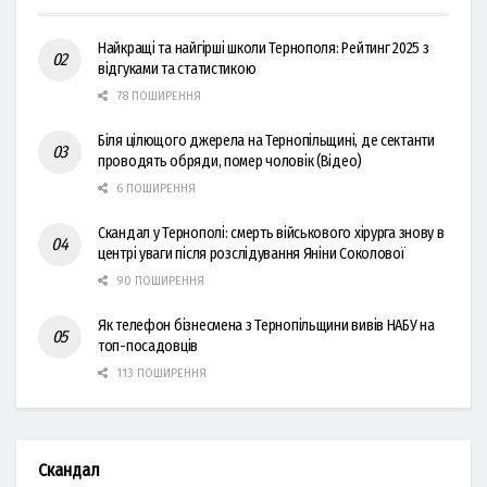
Найкращі та найгірші школи Тернополя: Рейтинг 2025 з
відгуками та статистикою
78 ПОШИРЕННЯ
Біля цілющого джерела на Тернопільщині, де сектанти
проводять обряди, помер чоловік (Відео)
6 ПОШИРЕННЯ
Скандал у Тернополі: смерть військового хірурга знову в
центрі уваги після розслідування Яніни Соколової
90 ПОШИРЕННЯ
Як телефон бізнесмена з Тернопільщини вивів НАБУ на
топ-посадовців
113 ПОШИРЕННЯ
Скандал