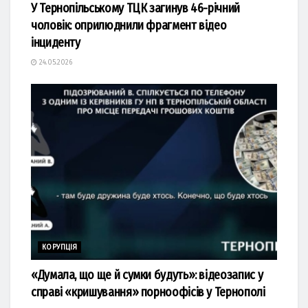
У Тернопільському ТЦК загинув 46-річний
чоловік: оприлюднили фрагмент відео
інциденту
24.05.2026
КОРУПЦІЯ
«Думала, що ще й сумки будуть»: відеозапис у
справі «кришування» порноофісів у Тернополі