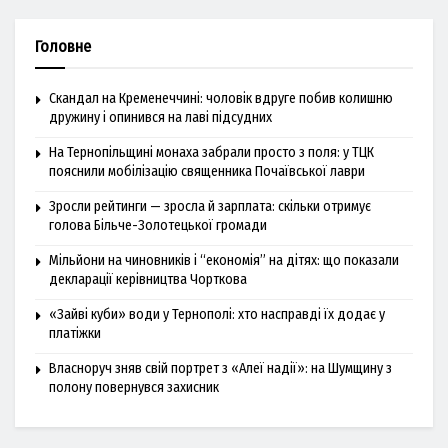
Головне
Скандал на Кременеччині: чоловік вдруге побив колишню
дружину і опинився на лаві підсудних
На Тернопільщині монаха забрали просто з поля: у ТЦК
пояснили мобілізацію священника Почаївської лаври
Зросли рейтинги — зросла й зарплата: скільки отримує
голова Більче-Золотецької громади
Мільйони на чиновників і “економія” на дітях: що показали
декларації керівництва Чорткова
«Зайві куби» води у Тернополі: хто насправді їх додає у
платіжки
Власноруч зняв свій портрет з «Алеї надії»: на Шумщину з
полону повернувся захисник