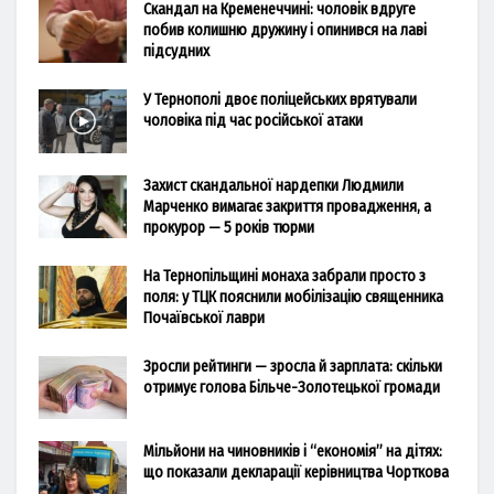
Скандал на Кременеччині: чоловік вдруге
побив колишню дружину і опинився на лаві
підсудних
У Тернополі двоє поліцейських врятували
чоловіка під час російської атаки
Захист скандальної нардепки Людмили
Марченко вимагає закриття провадження, а
прокурор — 5 років тюрми
На Тернопільщині монаха забрали просто з
поля: у ТЦК пояснили мобілізацію священника
Почаївської лаври
Зросли рейтинги — зросла й зарплата: скільки
отримує голова Більче-Золотецької громади
Мільйони на чиновників і “економія” на дітях:
що показали декларації керівництва Чорткова