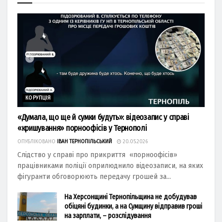
КОРУПЦІЯ
«Думала, що ще й сумки будуть»: відеозапис у справі
«кришування» порноофісів у Тернополі
ОПУБЛІКОВАНО
ІВАН ТЕРНОПІЛЬСЬКИЙ
20.05.2026
Слідство у справі про прикриття «порноофісів»
працівниками поліції оприлюднило відеозаписи, на яких
фігуранти обговорюють передачу грошей за...
На Херсонщині Тернопільщина не добудував
обіцяні будинки, а на Сумщину відправив гроші
на зарплати, – розслідування