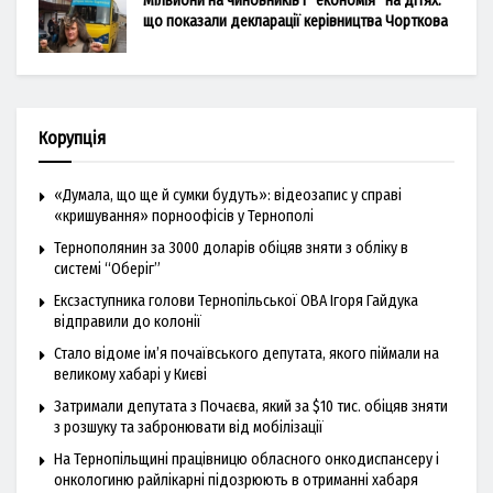
Мільйони на чиновників і “економія” на дітях:
що показали декларації керівництва Чорткова
Корупція
«Думала, що ще й сумки будуть»: відеозапис у справі
«кришування» порноофісів у Тернополі
Тернополянин за 3000 доларів обіцяв зняти з обліку в
системі “Оберіг”
Ексзаступника голови Тернопільської ОВА Ігоря Гайдука
відправили до колонії
Стало відоме ім’я почаївського депутата, якого піймали на
великому хабарі у Києві
Затримали депутата з Почаєва, який за $10 тис. обіцяв зняти
з розшуку та забронювати від мобілізації
На Тернопільщині працівницю обласного онкодиспансеру і
онкологиню райлікарні підозрюють в отриманні хабаря