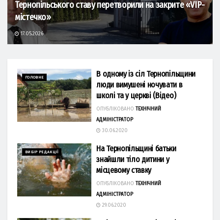
Тернопільського ставу перетворили на закрите «VIP-
містечко»
17.05.2026
В одному із сіл Тернопільщини
ГОЛОВНЕ
люди вимушені ночувати в
школі та у церкві (Відео)
ОПУБЛІКОВАНО
ТЕХНІЧНИЙ
АДМІНІСТРАТОР
30.06.2020
На Тернопільщині батьки
ВИБІР РЕДАКЦІЇ
знайшли тіло дитини у
місцевому ставку
ОПУБЛІКОВАНО
ТЕХНІЧНИЙ
АДМІНІСТРАТОР
29.06.2020