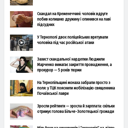
Скандал на Кременеччині: чоловік вдруге
побив колишню дружину і опинився на лаві
підсудних
У Тернополі двоє поліцейських врятували
чоловіка під час російської атаки
Захист скандальної нардепки Людмили
Марченко вимагає закриття провадження, а
прокурор — 5 років тюрми
На Тернопільщині монаха забрали просто з
поля: у ТЦК пояснили мобілізацію священника
Почаївської лаври
Зросли рейтинги — зросла й зарплата: скільки
отримує голова Більче-Золотецької громади