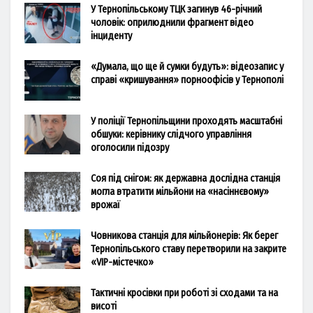
У Тернопільському ТЦК загинув 46-річний
чоловік: оприлюднили фрагмент відео
інциденту
«Думала, що ще й сумки будуть»: відеозапис у
справі «кришування» порноофісів у Тернополі
У поліції Тернопільщини проходять масштабні
обшуки: керівнику слідчого управління
оголосили підозру
Соя під снігом: як державна дослідна станція
могла втратити мільйони на «насіннєвому»
врожаї
Човникова станція для мільйонерів: Як берег
Тернопільського ставу перетворили на закрите
«VIP-містечко»
Тактичні кросівки при роботі зі сходами та на
висоті