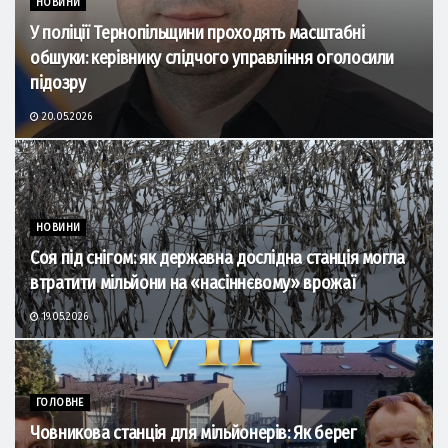
НОВИНИ
У поліції Тернопільщини проходять масштабні
обшуки: керівнику слідчого управління оголосили
підозру
20.05.2026
НОВИНИ
Соя під снігом: як державна дослідна станція могла
втратити мільйони на «насіннєвому» врожаї
19.05.2026
ГОЛОВНЕ
Човникова станція для мільйонерів: Як берег