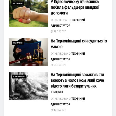
У Підволочиську п’яна жінка
НОВИНИ
побила фельдшера швидкої
допомоги
ОПУБЛІКОВАНО
ТЕХНІЧНИЙ
АДМІНІСТРАТОР
29.06.2020
На Тернопільщині син судиться із
НОВИНИ
мамою
ОПУБЛІКОВАНО
ТЕХНІЧНИЙ
АДМІНІСТРАТОР
29.06.2020
На Тернопільщині зооактивісти
КРИМІНАЛ
воюють з чоловіком, який хоче
відстріляти безпритульних
тварин
ОПУБЛІКОВАНО
ТЕХНІЧНИЙ
АДМІНІСТРАТОР
19.06.2020