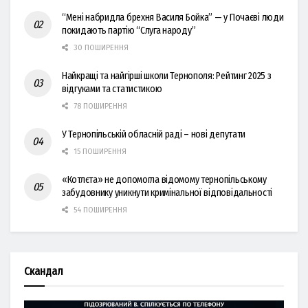
“Мені набридла брехня Василя Бойка” — у Почаєві люди
покидають партію “Слуга народу”
30 ПОШИРЕННЯ
Найкращі та найгірші школи Тернополя: Рейтинг 2025 з
відгуками та статистикою
78 ПОШИРЕННЯ
У Тернопільській обласній раді – нові депутати
15 ПОШИРЕННЯ
«Котлєта» не допомогла відомому тернопільському
забудовнику уникнути кримінальної відповідальності
54 ПОШИРЕННЯ
Скандал