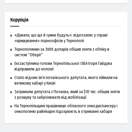
Корупція
«Думала, що ще й сумки будуть»: відеозапис у справі
«кришування» порноофісів у Тернополі
Тернополянин за 3000 доларів обіцяв зняти з обліку в
системі “Оберіг”
Ексзаступника голови Тернопільської ОВА Ігоря Гайдука
відправили до колонії
Стало відоме ім’я почаївського депутата, якого піймали на
великому хабарі у Києві
Затримали депутата з Почаєва, який за $10 тис. обіцяв зняти
з розшуку та забронювати від мобілізації
На Тернопільщині працівницю обласного онкодиспансеру і
онкологиню райлікарні підозрюють в отриманні хабаря