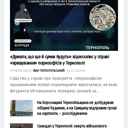
КОРУПЦІЯ
«Думала, що ще й сумки будуть»: відеозапис у справі
«кришування» порноофісів у Тернополі
ОПУБЛІКОВАНО
ІВАН ТЕРНОПІЛЬСЬКИЙ
20.05.2026
Слідство у справі про прикриття «порноофісів»
працівниками поліції оприлюднило відеозаписи, на яких
фігуранти обговорюють передачу грошей за...
На Херсонщині Тернопільщина не добудував
обіцяні будинки, а на Сумщину відправив гроші
на зарплати, – розслідування
Скандал у Тернополі: смерть військового