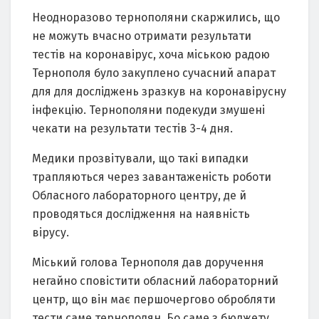
Неодноразово тернополяни скаржились, що
не можуть вчасно отримати результати
тестів на коронавірус, хоча міською радою
Тернополя було закуплено сучасний апарат
для для досліджень зразкув на коронавірусну
інфекцію. Тернополяни подекуди змушені
чекати на результати тестів 3-4 дня.
Медики прозвітували, що такі випадки
трапляються через завантаженість роботи
Обласного лабораторного центру, де й
проводяться дослідження на наявність
вірусу.
Міський голова Тернополя дав доручення
негайно сповістити обласний лабораторний
центр, що він має першочергово обробляти
тести саме тернополян. Бо саме з бюджету