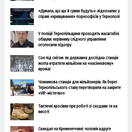
«Думала, що ще й сумки будуть»: відеозапис у
справі «кришування» порноофісів у Тернополі
У поліції Тернопільщини проходять масштабні
обшуки: керівнику слідчого управління
оголосили підозру
Соя під снігом: як державна дослідна станція
могла втратити мільйони на «насіннєвому»
врожаї
Човникова станція для мільйонерів: Як берег
Тернопільського ставу перетворили на закрите
«VIP-містечко»
Тактичні кросівки при роботі зі сходами та на
висоті
Скандал на Кременеччині: чоловік вдруге