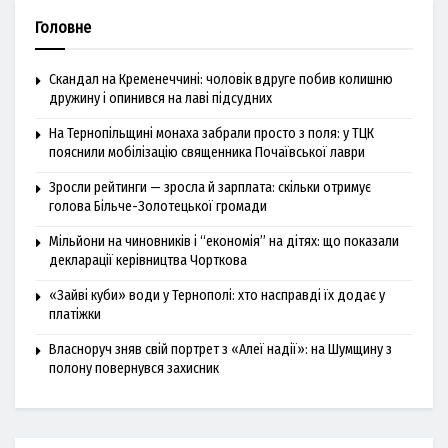
Головне
Скандал на Кременеччині: чоловік вдруге побив колишню
дружину і опинився на лаві підсудних
На Тернопільщині монаха забрали просто з поля: у ТЦК
пояснили мобілізацію священника Почаївської лаври
Зросли рейтинги — зросла й зарплата: скільки отримує
голова Більче-Золотецької громади
Мільйони на чиновників і “економія” на дітях: що показали
декларації керівництва Чорткова
«Зайві куби» води у Тернополі: хто насправді їх додає у
платіжки
Власноруч зняв свій портрет з «Алеї надії»: на Шумщину з
полону повернувся захисник