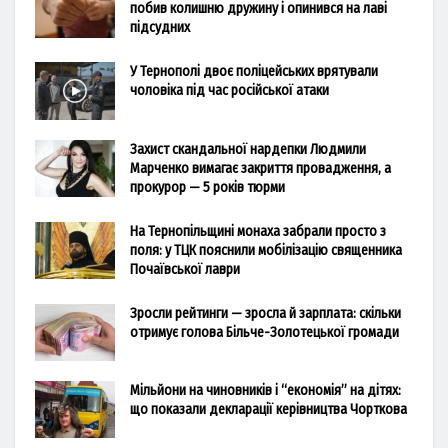
побив колишню дружину і опинився на лаві
підсудних
У Тернополі двоє поліцейських врятували
чоловіка під час російської атаки
Захист скандальної нардепки Людмили
Марченко вимагає закриття провадження, а
прокурор — 5 років тюрми
На Тернопільщині монаха забрали просто з
поля: у ТЦК пояснили мобілізацію священника
Почаївської лаври
Зросли рейтинги — зросла й зарплата: скільки
отримує голова Більче-Золотецької громади
Мільйони на чиновників і “економія” на дітях:
що показали декларації керівництва Чорткова