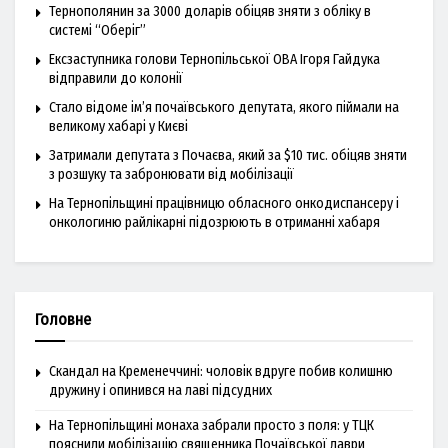
Тернополянин за 3000 доларів обіцяв зняти з обліку в
системі “Оберіг”
Ексзаступника голови Тернопільської ОВА Ігоря Гайдука
відправили до колонії
Стало відоме ім’я почаївського депутата, якого піймали на
великому хабарі у Києві
Затримали депутата з Почаєва, який за $10 тис. обіцяв зняти
з розшуку та забронювати від мобілізації
На Тернопільщині працівницю обласного онкодиспансеру і
онкологиню райлікарні підозрюють в отриманні хабаря
Головне
Скандал на Кременеччині: чоловік вдруге побив колишню
дружину і опинився на лаві підсудних
На Тернопільщині монаха забрали просто з поля: у ТЦК
пояснили мобілізацію священника Почаївської лаври