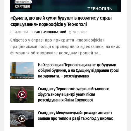
КОРУПЦІЯ
«Думала, що ще й сумки будуть»: відеозапис у справі
«кришування» порноофісів у Тернополі
ОПУБЛІКОВАНО
ІВАН ТЕРНОПІЛЬСЬКИЙ
20.05.2026
Слідство у справі про прикриття «порноофісів»
працівниками поліції оприлюднило відеозаписи, на яких
фігуранти обговорюють передачу грошей за...
На Херсонщині Тернопільщина не добудував
обіцяні будинки, а на Сумщину відправив гроші
на зарплати, – розслідування
Скандал у Тернополі: смерть військового
хірурга знову в центрі уваги після
розслідування Яніни Соколової
Скандал у Микулинецькій громаді: активіст
заявив про тепло в раді та холод у школах