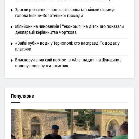
Зросли рейтинги — зросла й зарплата: скільки отримує
голова Більче-Золотецької громади
Мільйони на чиновників і “економія” на дітях: що показали
декларації керівництва Чорткова
«Зайві куби» води у Тернополі: хто насправді їх додає у
платіжки
Власноруч зняв свій портрет з «Алеї надії»: на Шумщину з
полону повернувся захисник
Популярне