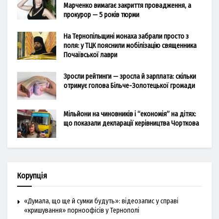
Марченко вимагає закриття провадження, а
прокурор — 5 років тюрми
На Тернопільщині монаха забрали просто з
поля: у ТЦК пояснили мобілізацію священника
Почаївської лаври
Зросли рейтинги — зросла й зарплата: скільки
отримує голова Більче-Золотецької громади
Мільйони на чиновників і “економія” на дітях:
що показали декларації керівництва Чорткова
Корупція
«Думала, що ще й сумки будуть»: відеозапис у справі
«кришування» порноофісів у Тернополі