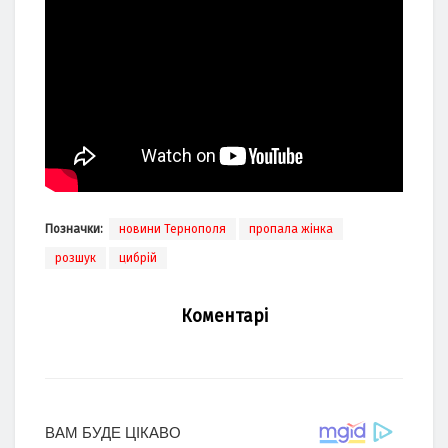
Позначки:
новини Тернополя
пропала жінка
розшук
цибрій
Коментарі