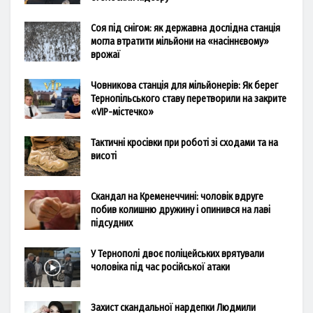
Соя під снігом: як державна дослідна станція
могла втратити мільйони на «насіннєвому»
врожаї
Човникова станція для мільйонерів: Як берег
Тернопільського ставу перетворили на закрите
«VIP-містечко»
Тактичні кросівки при роботі зі сходами та на
висоті
Скандал на Кременеччині: чоловік вдруге
побив колишню дружину і опинився на лаві
підсудних
У Тернополі двоє поліцейських врятували
чоловіка під час російської атаки
Захист скандальної нардепки Людмили