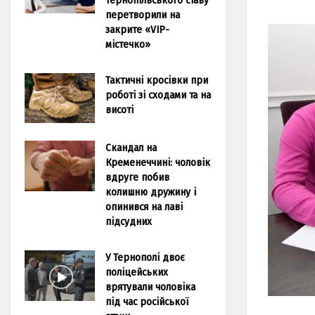
перетворили на
закрите «VIP-
містечко»
Тактичні кросівки при
роботі зі сходами та на
висоті
Скандал на
Кременеччині: чоловік
вдруге побив
колишню дружину і
опинився на лаві
підсудних
У Тернополі двоє
поліцейських
врятували чоловіка
під час російської