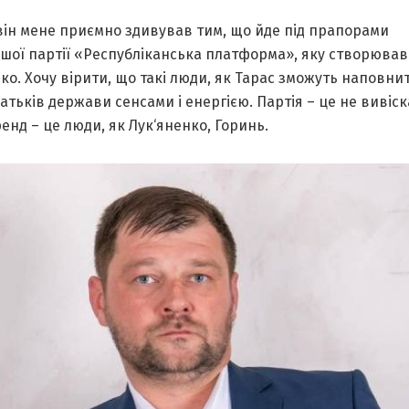
він мене приємно здивував тим, що йде під прапорами
ішої партії «Республіканська платформа», яку створював
ко. Хочу вірити, що такі люди, як Тарас зможуть наповни
атьків держави сенсами і енергією. Партія – це не вивіск
енд – це люди, як Лук‘яненко, Горинь.