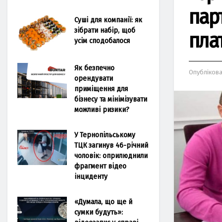
пар
Суші для компанії: як
зібрати набір, щоб
пла
усім сподобалося
Як безпечно
Опубліков
орендувати
приміщення для
бізнесу та мінімізувати
можливі ризики?
У Тернопільському
ТЦК загинув 46-річний
чоловік: оприлюднили
фрагмент відео
інциденту
«Думала, що ще й
сумки будуть»: