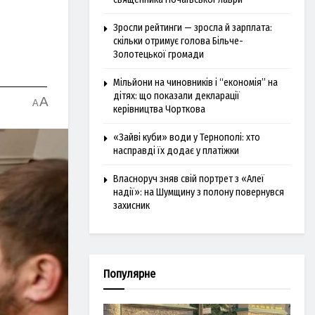
Зросли рейтинги — зросла й зарплата:
скільки отримує голова Більче-
Золотецької громади
Мільйони на чиновників і “економія” на
дітях: що показали декларації
A
A
керівництва Чорткова
«Зайві куби» води у Тернополі: хто
насправді їх додає у платіжки
Власноруч зняв свій портрет з «Алеї
надії»: на Шумщину з полону повернувся
захисник
Популярне