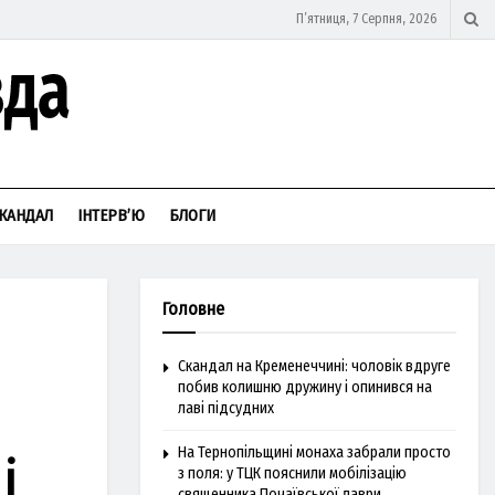
П’ятниця, 7 Серпня, 2026
КАНДАЛ
ІНТЕРВ’Ю
БЛОГИ
Головне
Скандал на Кременеччині: чоловік вдруге
побив колишню дружину і опинився на
лаві підсудних
На Тернопільщині монаха забрали просто
і
з поля: у ТЦК пояснили мобілізацію
священника Почаївської лаври