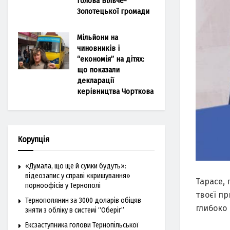
голова Більче-
Золотецької громади
Мільйони на
чиновників і
“економія” на дітях:
що показали
декларації
керівництва Чорткова
Корупція
«Думала, що ще й сумки будуть»:
відеозапис у справі «кришування»
Тарасе, 
порноофісів у Тернополі
твоєї пр
Тернополянин за 3000 доларів обіцяв
глибоко
зняти з обліку в системі “Оберіг”
Ексзаступника голови Тернопільської