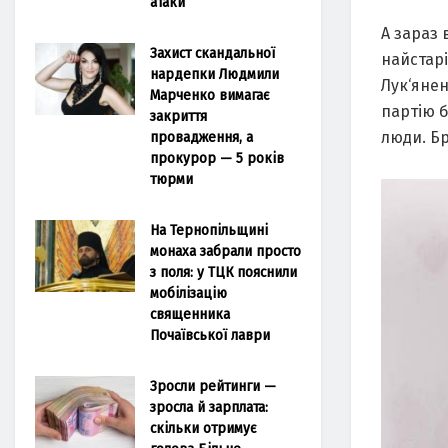
атаки
А зараз 
Захист скандальної
найстар
нардепки Людмили
Лук‘янен
Марченко вимагає
партію б
закриття
провадження, а
люди. Бр
прокурор — 5 років
тюрми
На Тернопільщині
монаха забрали просто
з поля: у ТЦК пояснили
мобілізацію
священника
Почаївської лаври
Зросли рейтинги —
зросла й зарплата:
скільки отримує