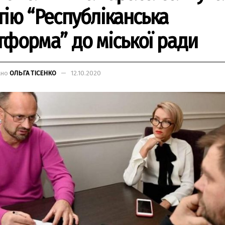
тію “Республіканська
тформа” до міської ради
ано
ОЛЬГА ТІСЕНКО
12.10.2020