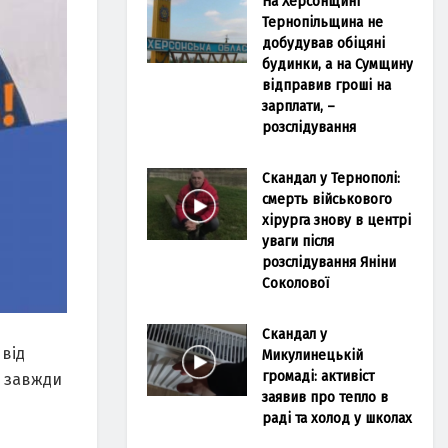
На Херсонщині
Тернопільщина не
добудував обіцяні
будинки, а на Сумщину
відправив гроші на
зарплати, –
розслідування
Скандал у Тернополі:
смерть військового
хірурга знову в центрі
уваги після
розслідування Яніни
Соколової
Скандал у
 від
Микулинецькій
громаді: активіст
, завжди
заявив про тепло в
раді та холод у школах