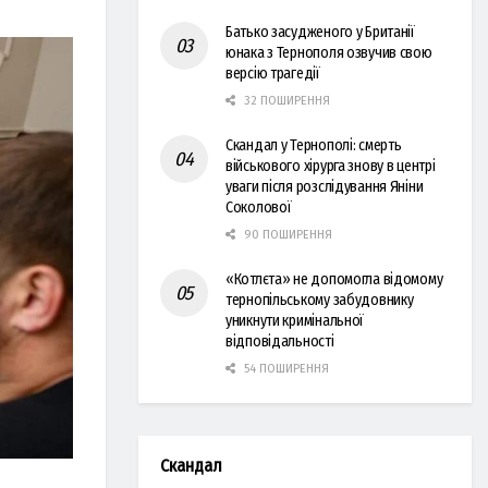
Батько засудженого у Британії
юнака з Тернополя озвучив свою
версію трагедії
32 ПОШИРЕННЯ
Скандал у Тернополі: смерть
військового хірурга знову в центрі
уваги після розслідування Яніни
Соколової
90 ПОШИРЕННЯ
«Котлєта» не допомогла відомому
тернопільському забудовнику
уникнути кримінальної
відповідальності
54 ПОШИРЕННЯ
Скандал