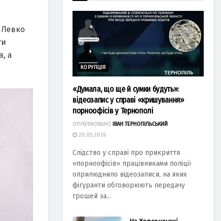
 Левко
ти
а, а
КОРУПЦІЯ
«Думала, що ще й сумки будуть»:
відеозапис у справі «кришування»
порноофісів у Тернополі
ОПУБЛІКОВАНО
ІВАН ТЕРНОПІЛЬСЬКИЙ
20.05.2026
Слідство у справі про прикриття
«порноофісів» працівниками поліції
оприлюднило відеозаписи, на яких
фігуранти обговорюють передачу
грошей за...