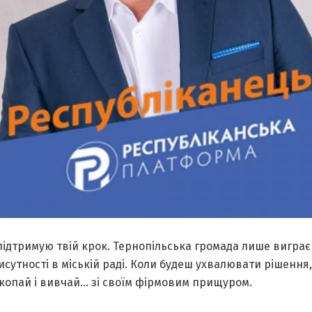
підтримую твій крок. Тернопільська громада лише виграє
исутності в міській раді. Коли будеш ухвалювати рішення
 копай і вивчай… зі своїм фірмовим прищуром.