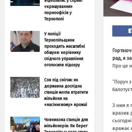
відеозапис у справі
«кришування»
порноофісів у
Тернополі
У поліції
Тернопільщини
проходять масштабні
Гортаюч
обшуки: керівнику
рад, я з
слідчого управління
оголосили підозру
Про це н
Соя під снігом: як
“Поруч з
державна дослідна
балотуєт
станція могла втратити
мільйони на
«насіннєвому» врожаї
З ним я 
вразив р
Човникова станція для
сьогодні
мільйонерів: Як берег
вражає 
Тернопільського ставу