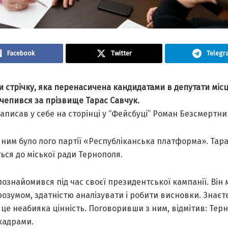
Facebook
Twitter
Telegr
и стрічку, яка перенасичена кандидатами в депутати міс
ачепився за прізвище Тарас Савчук.
аписав у себе на сторінці у “Фейсбуці” Роман Безсмертни
 ним було лого партії «Республіканська платформа». Тар
ься до міської ради Тернополя.
познайомився під час своєї президентської кампанії. Він
озумом, здатністю аналізувати і робити висновки. Знаєте
 це неабияка цінність. Поговоривши з ним, відмітив: Тер
кадрами.