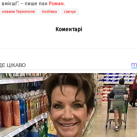
и вмієш!”. – пише пан
Роман.
новини Тернополя
політика
савчук
Коментарі