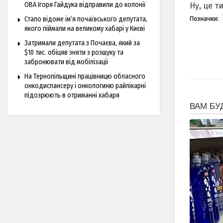
ОВА Ігоря Гайдука відправили до колонії
Ну, це т
Стало відоме ім’я почаївського депутата,
Позначки:
якого піймали на великому хабарі у Києві
Затримали депутата з Почаєва, який за
$10 тис. обіцяв зняти з розшуку та
забронювати від мобілізації
На Тернопільщині працівницю обласного
онкодиспансеру і онкологиню райлікарні
підозрюють в отриманні хабаря