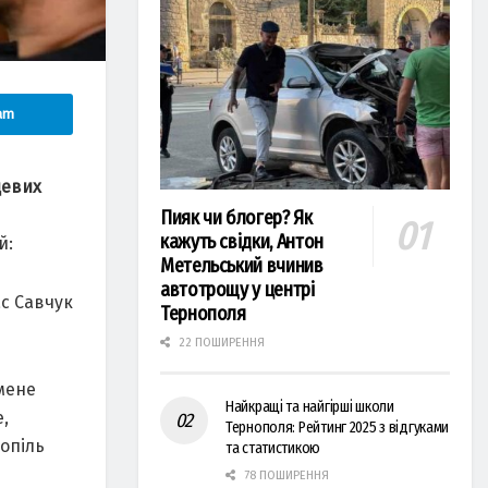
am
цевих
Пияк чи блогер? Як
кажуть свідки, Антон
й:
Метельський вчинив
автотрощу у центрі
ас Савчук
Тернополя
22 ПОШИРЕННЯ
 мене
Найкращі та найгірші школи
,
Тернополя: Рейтинг 2025 з відгуками
нопіль
та статистикою
78 ПОШИРЕННЯ