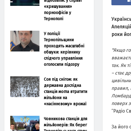
відеозапис у справі
«кришування»
порноофісів у
Тернополі
Українс
Апеляцій
У поліції
роки йог
Тернопільщини
проходять масштабні
“Якщо го
обшуки: керівнику
вважаєть
слідчого управління
оголосили підозру
так. Як т
– стає д
Соя під снігом: як
цивільни
державна дослідна
правил, 
станція могла втратити
Ломбарді
мільйони на
поверх 
«насіннєвому» врожаї
“Радіо С
Човникова станція для
мільйонерів: Як берег
За його 
Тернопільського ставу