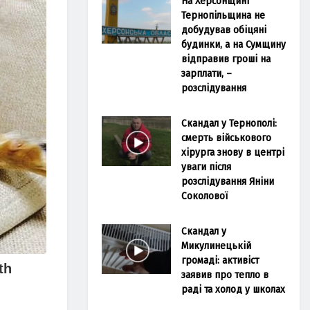
На Херсонщині
Тернопільщина не
добудував обіцяні
будинки, а на Сумщину
відправив гроші на
зарплати, –
розслідування
Скандал у Тернополі:
смерть військового
хірурга знову в центрі
уваги після
розслідування Яніни
Соколової
Скандал у
Микулинецькій
громаді: активіст
заявив про тепло в
раді та холод у школах