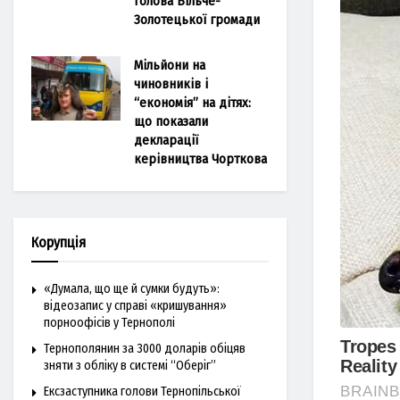
голова Більче-
Золотецької громади
Мільйони на
чиновників і
“економія” на дітях:
що показали
декларації
керівництва Чорткова
Корупція
«Думала, що ще й сумки будуть»:
відеозапис у справі «кришування»
порноофісів у Тернополі
Тернополянин за 3000 доларів обіцяв
зняти з обліку в системі “Оберіг”
Ексзаступника голови Тернопільської