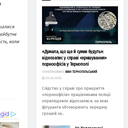
я
ишалися
майбутнє
КОРУПЦІЯ
сть, коли
«Думала, що ще й сумки будуть»:
відеозапис у справі «кришування»
порноофісів у Тернополі
ОПУБЛІКОВАНО
ІВАН ТЕРНОПІЛЬСЬКИЙ
20.05.2026
Слідство у справі про прикриття
«порноофісів» працівниками поліції
оприлюднило відеозаписи, на яких
фігуранти обговорюють передачу
грошей за...