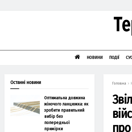
НОВИНИ
ПОДІЇ
СУ
Останні новини
Головна
Звіл
Оптимальна довжина
жіночого ланцюжка: як
вій
зробити правильний
вибір без
попередньої
про
примірки