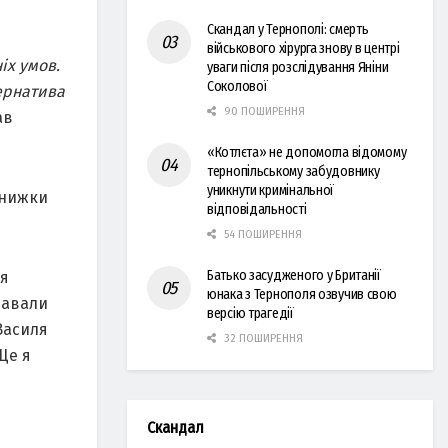
Скандал у Тернополі: смерть
військового хірурга знову в центрі
іх умов.
уваги після розслідування Яніни
Соколової
тернатива
90 ПОШИРЕННЯ
ав
«Котлєта» не допомогла відомому
тернопільському забудовнику
уникнути кримінальної
книжки
відповідальності
54 ПОШИРЕННЯ
Батько засудженого у Британії
 я
юнака з Тернополя озвучив свою
давали
версію трагедії
 Василя
32 ПОШИРЕННЯ
Ще я
Скандал