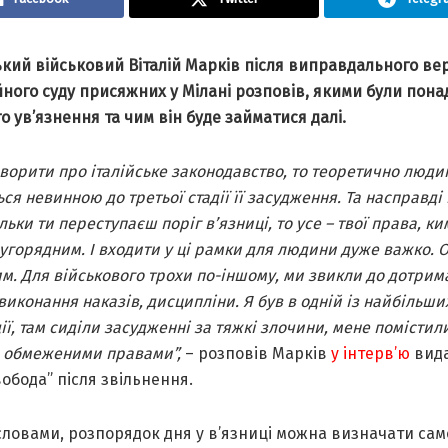
ький військовий Віталій Марків після виправдального ве
ного суду присяжних у Мілані розповів, якими були пона
о ув’язнення та чим він буде займатися далі.
ворити про італійське законодавство, то теоретично люди
ся невинною до третьої стадії її засудження. Та насправді 
ільки ти переступаєш поріг в’язниці, то усе – твої права, ки
ругорядним. І входити у ці рамки для людини дуже важко. 
м. Для військового трохи по-іншому, ми звикли до дотрим
виконання наказів, дисципліни. Я був в одній із найбільш
ї, там сиділи засудженні за тяжкі злочини, мене помістил
з обмеженими правами”,
– розповів Марків
у
інтерв’ю
вид
вобода” після звільнення.
словами, розпорядок дня у в’язниці можна визначати сам