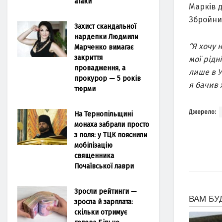
атаки
Марків 
Збройни
Захист скандальної
нардепки Людмили
“Я хочу 
Марченко вимагає
закриття
мої рідн
провадження, а
лише в У
прокурор — 5 років
я бачив 
тюрми
Джерело:
На Тернопільщині
монаха забрали просто
з поля: у ТЦК пояснили
мобілізацію
священника
Почаївської лаври
Зросли рейтинги —
зросла й зарплата:
скільки отримує