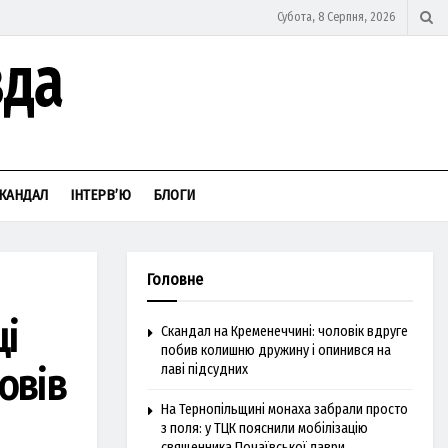
Субота, 8 Серпня, 2026
КАНДАЛ
ІНТЕРВ’Ю
БЛОГИ
Головне
ці
Скандал на Кременеччині: чоловік вдруге
побив колишню дружину і опинився на
овів
лаві підсудних
На Тернопільщині монаха забрали просто
з поля: у ТЦК пояснили мобілізацію
священника Почаївської лаври