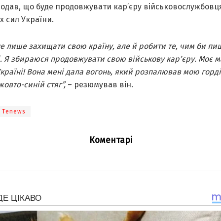
додав, що буде продовжувати кар’єру військовослужбовц
х сил України.
не лише захищати свою країну, але й робити те, чим би п
і. Я збираюся продовжувати свою військову кар’єру. Моє 
країні! Вона мені дала вогонь, який розпалював мою горді
жовто-синій стяг”,
– резюмував він.
Tenews
Коментарі