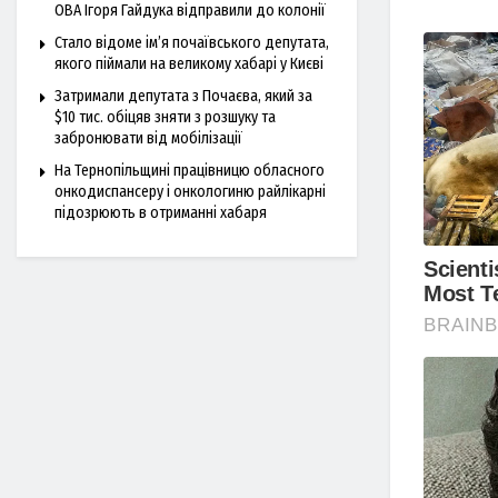
ОВА Ігоря Гайдука відправили до колонії
Стало відоме ім’я почаївського депутата,
якого піймали на великому хабарі у Києві
Затримали депутата з Почаєва, який за
$10 тис. обіцяв зняти з розшуку та
забронювати від мобілізації
На Тернопільщині працівницю обласного
онкодиспансеру і онкологиню райлікарні
підозрюють в отриманні хабаря