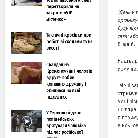
перетворили на
“День у 
закрите «VIP-
містечко»
організу
Буду від
Тактичні кросівки при
така: аб
роботі зі сходами та на
Віталій.
висоті
Нацгвард
Скандал на
йому пе
Кременеччині: чоловік
вдруге побив
колишню дружину і
“Мені за
опинився на лаві
отримува
підсудних
мені різ
Шкляра 
У Тернополі двоє
підтрим
поліцейських
військов
врятували чоловіка
під час російської