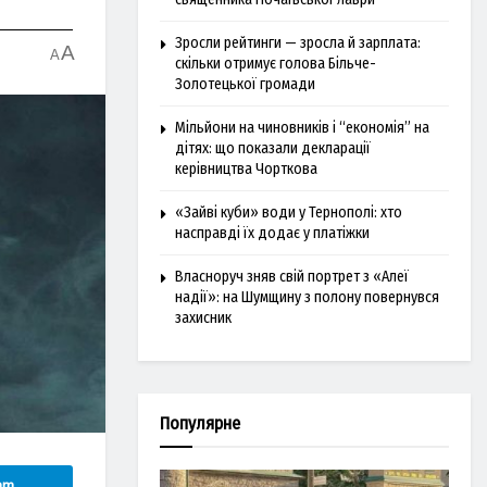
Зросли рейтинги — зросла й зарплата:
A
A
скільки отримує голова Більче-
Золотецької громади
Мільйони на чиновників і “економія” на
дітях: що показали декларації
керівництва Чорткова
«Зайві куби» води у Тернополі: хто
насправді їх додає у платіжки
Власноруч зняв свій портрет з «Алеї
надії»: на Шумщину з полону повернувся
захисник
Популярне
am