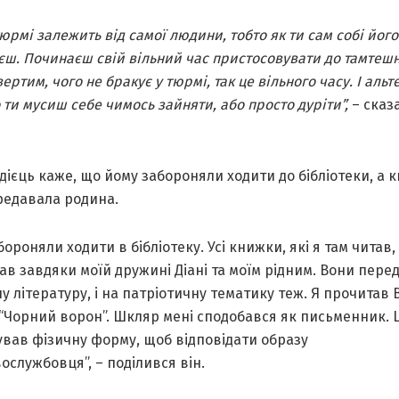
тюрмі залежить від самої людини, тобто як ти сам собі його
єш. Починаєш свій вільний час пристосовувати до тамтешн
вертим, чого не бракує у тюрмі, так це вільного часу. І аль
о ти мусиш себе чимось зайняти, або просто дуріти”,
– сказ
ієць каже, що йому забороняли ходити до бібліотеки, а 
редавала родина.
бороняли ходити в бібліотеку. Усі книжки, які я там читав,
в завдяки моїй дружині Діані та моїм рідним. Вони пере
ну літературу, і на патріотичну тематику теж. Я прочитав
“Чорний ворон”. Шкляр мені сподобався як письменник. 
ував фізичну форму, щоб відповідати образу
ослужбовця”, – поділився він.