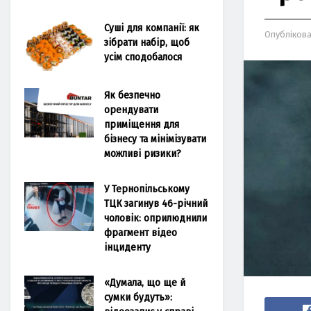
Суші для компанії: як
Опубліков
зібрати набір, щоб
усім сподобалося
Як безпечно
орендувати
приміщення для
бізнесу та мінімізувати
можливі ризики?
У Тернопільському
ТЦК загинув 46-річний
чоловік: оприлюднили
фрагмент відео
інциденту
«Думала, що ще й
сумки будуть»: