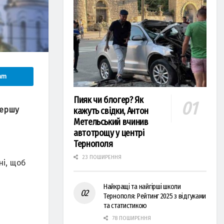
am
Пияк чи блогер? Як
першу
кажуть свідки, Антон
Метельський вчинив
автотрощу у центрі
Тернополя
23 ПОШИРЕННЯ
ні, щоб
Найкращі та найгірші школи
Тернополя: Рейтинг 2025 з відгуками
та статистикою
78 ПОШИРЕННЯ