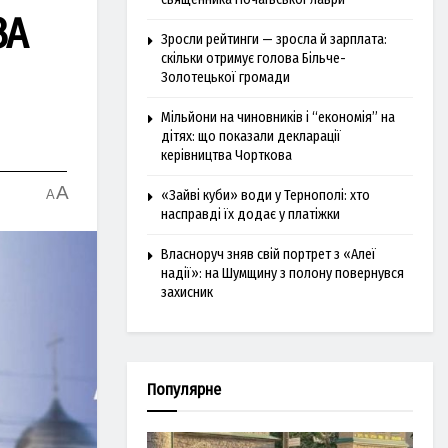
ЗА
Зросли рейтинги — зросла й зарплата:
скільки отримує голова Більче-
Золотецької громади
Мільйони на чиновників і “економія” на
дітях: що показали декларації
керівництва Чорткова
A
A
«Зайві куби» води у Тернополі: хто
насправді їх додає у платіжки
Власноруч зняв свій портрет з «Алеї
надії»: на Шумщину з полону повернувся
захисник
Популярне