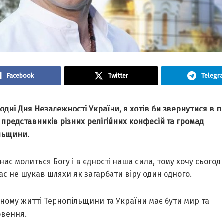
Facebook
Twitter
Telegr
дні Дня Незалежності України, я хотів би звернутися в 
 представників різних релігійних конфесій та громад
льщини.
нас молиться Богу і в єдності наша сила, тому хочу сьогод
нас не шукав шляхи як загарбати віру один одного.
йному житті Тернопільщини та України має бути мир та
овення.