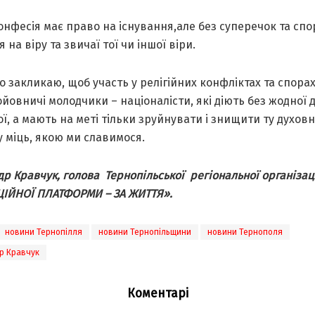
нфесія має право на існування,але без суперечок та спор
я на віру та звичаї тої чи іншої віри.
 закликаю, щоб участь у релігійних конфліктах та спорах
йовничі молодчики – націоналісти, які діють без жодної 
ї, а мають на меті тільки зруйнувати і знищити ту духовн
у міць, якою ми славимося.
р Кравчук, голова Тернопільської регіональної організаці
ІЙНОЇ ПЛАТФОРМИ – ЗА ЖИТТЯ».
новини Тернопілля
новини Тернопільщини
новини Тернополя
р Кравчук
Коментарі