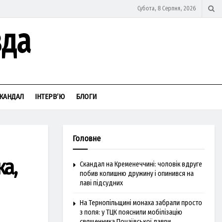
Субота, 8 Серпня, 2026
КАНДАЛ
ІНТЕРВ’Ю
БЛОГИ
Головне
а,
Скандал на Кременеччині: чоловік вдруге
побив колишню дружину і опинився на
лаві підсудних
На Тернопільщині монаха забрали просто
з поля: у ТЦК пояснили мобілізацію
священника Почаївської лаври