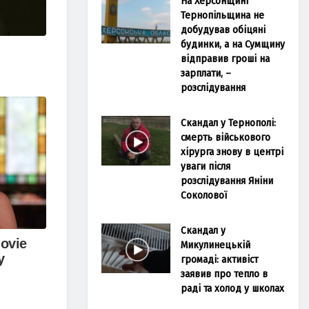
На Херсонщині
Тернопільщина не
добудував обіцяні
будинки, а на Сумщину
відправив гроші на
зарплати, –
розслідування
Скандал у Тернополі:
смерть військового
хірурга знову в центрі
уваги після
розслідування Яніни
Соколової
Скандал у
Микулинецькій
громаді: активіст
заявив про тепло в
раді та холод у школах