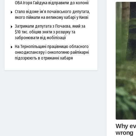
ОВА Ігоря Гайдука відправили до колонії
Стало відоме ім’я почаївського депутата,
якого піймали на великому хабарі у Києві
Затримали депутата з Почаєва, який за
$10 тис. обіцяв зняти з розшуку та
забронювати від мобілізації
На Тернопільщині працівницю обласного
онкодиспансеру і онкологиню райлікарні
підозрюють в отриманні хабаря