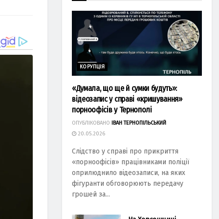
КОРУПЦІЯ
«Думала, що ще й сумки будуть»:
відеозапис у справі «кришування»
порноофісів у Тернополі
ОПУБЛІКОВАНО
ІВАН ТЕРНОПІЛЬСЬКИЙ
20.05.2026
Слідство у справі про прикриття
«порноофісів» працівниками поліції
оприлюднило відеозаписи, на яких
фігуранти обговорюють передачу
грошей за...