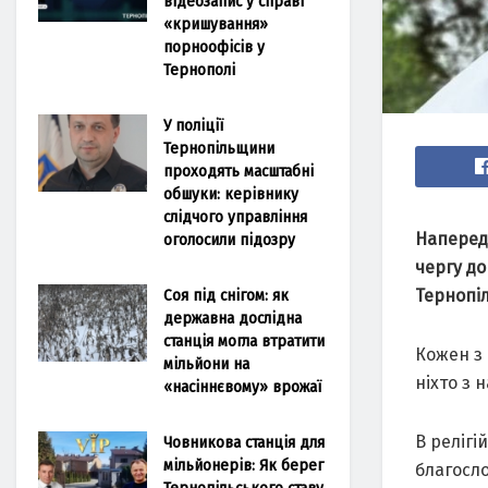
відеозапис у справі
«кришування»
порноофісів у
Тернополі
У поліції
Тернопільщини
проходять масштабні
обшуки: керівнику
слідчого управління
Напередо
оголосили підозру
чергу до
Соя під снігом: як
Тернопі
державна дослідна
станція могла втратити
Кожен з 
мільйони на
ніхто з 
«насіннєвому» врожаї
В релігі
Човникова станція для
мільйонерів: Як берег
благосл
Тернопільського ставу