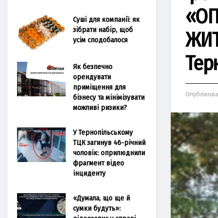
«ОП
Суші для компанії: як
зібрати набір, щоб
ЖИТ
усім сподобалося
Тер
Як безпечно
орендувати
приміщення для
Опубліков
бізнесу та мінімізувати
можливі ризики?
У Тернопільському
ТЦК загинув 46-річний
чоловік: оприлюднили
фрагмент відео
інциденту
«Думала, що ще й
сумки будуть»: