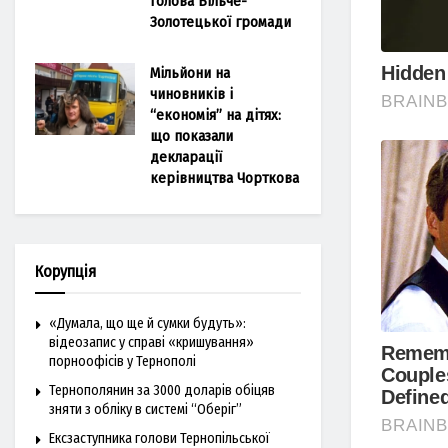
голова Більче-
Золотецької громади
Мільйони на
чиновників і
“економія” на дітях:
що показали
декларації
керівництва Чорткова
Корупція
«Думала, що ще й сумки будуть»:
відеозапис у справі «кришування»
порноофісів у Тернополі
Тернополянин за 3000 доларів обіцяв
зняти з обліку в системі “Оберіг”
Ексзаступника голови Тернопільської