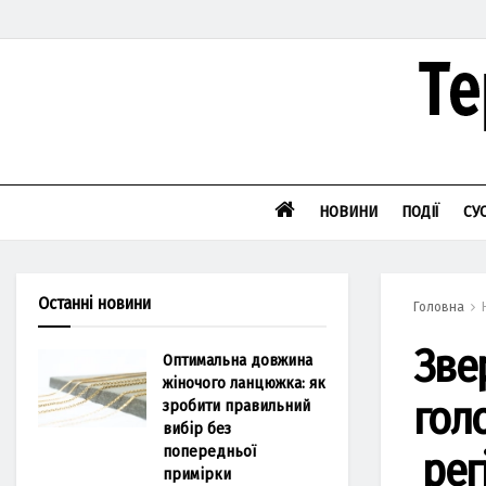
НОВИНИ
ПОДІЇ
СУ
Останні новини
Головна
Зве
Оптимальна довжина
жіночого ланцюжка: як
гол
зробити правильний
вибір без
попередньої
рег
примірки