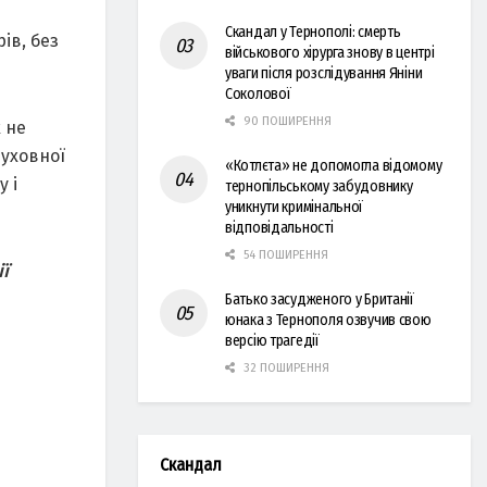
Скандал у Тернополі: смерть
ів, без
військового хірурга знову в центрі
уваги після розслідування Яніни
Соколової
90 ПОШИРЕННЯ
 не
духовної
«Котлєта» не допомогла відомому
у і
тернопільському забудовнику
уникнути кримінальної
відповідальності
54 ПОШИРЕННЯ
ї
Батько засудженого у Британії
юнака з Тернополя озвучив свою
версію трагедії
32 ПОШИРЕННЯ
Скандал