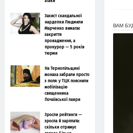
атаки
Захист скандальної
нардепки Людмили
Марченко вимагає
закриття
провадження, а
прокурор — 5 років
тюрми
На Тернопільщині
монаха забрали просто
з поля: у ТЦК пояснили
мобілізацію
священника
Почаївської лаври
Зросли рейтинги —
зросла й зарплата:
скільки отримує