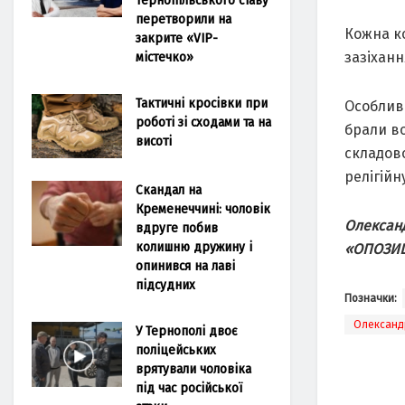
перетворили на
Кожна ко
закрите «VIP-
містечко»
зазіханн
Тактичні кросівки при
Особливо
роботі зі сходами та на
брали во
висоті
складово
релігійн
Скандал на
Кременеччині: чоловік
Олександ
вдруге побив
колишню дружину і
«ОПОЗИЦ
опинився на лаві
підсудних
Позначки:
Олександ
У Тернополі двоє
поліцейських
врятували чоловіка
під час російської