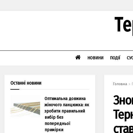
НОВИНИ
ПОДІЇ
СУ
Останні новини
Головна
Зно
Оптимальна довжина
жіночого ланцюжка: як
Тер
зробити правильний
вибір без
попередньої
ста
примірки