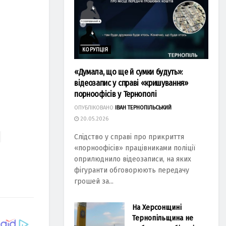
КОРУПЦІЯ
«Думала, що ще й сумки будуть»:
відеозапис у справі «кришування»
порноофісів у Тернополі
ОПУБЛІКОВАНО
ІВАН ТЕРНОПІЛЬСЬКИЙ
20.05.2026
Слідство у справі про прикриття
«порноофісів» працівниками поліції
оприлюднило відеозаписи, на яких
фігуранти обговорюють передачу
грошей за...
На Херсонщині
Тернопільщина не