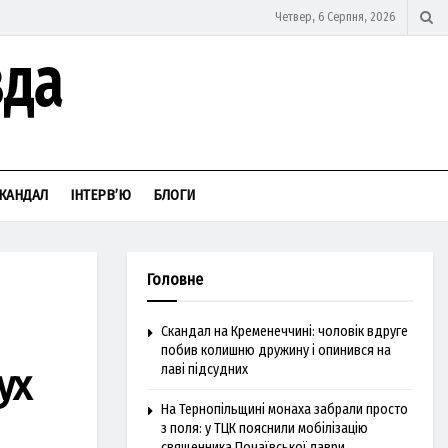
Четвер, 6 Серпня, 2026
КАНДАЛ
ІНТЕРВ’Ю
БЛОГИ
Головне
Скандал на Кременеччині: чоловік вдруге
побив колишню дружину і опинився на
ух
лаві підсудних
На Тернопільщині монаха забрали просто
з поля: у ТЦК пояснили мобілізацію
священника Почаївської лаври