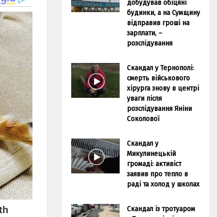
добудував обіцяні
будинки, а на Сумщину
відправив гроші на
зарплати, –
розслідування
Скандал у Тернополі:
смерть військового
хірурга знову в центрі
уваги після
розслідування Яніни
Соколової
Скандал у
Микулинецькій
громаді: активіст
заявив про тепло в
раді та холод у школах
Скандал із тротуаром