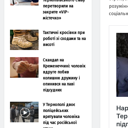
перетворили на
розумін
закрите «VIP-
соціальн
містечко»
Тактичні кросівки при
роботі зі сходами та на
висоті
Скандал на
Кременеччині: чоловік
вдруге побив
колишню дружину і
опинився на лаві
підсудних
У Тернополі двоє
поліцейських
врятували чоловіка
під час російської