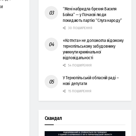
ти
“Мені набридла брехня Василя
Бойка” — у Почаєві люди
покидають партію “Слуга народу”
30 ПОШИРЕННЯ
«Котлєта» не допомогла відомому
тернопільському забудовнику
уникнути кримінальної
відповідальності
54 ПОШИРЕННЯ
У Тернопільській обласній раді –
нові депутати
15 ПОШИРЕННЯ
Скандал