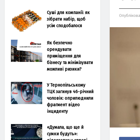
Суші для компанії: як
Опубліков
зібрати набір, щоб
усім сподобалося
Як безпечно
орендувати
приміщення для
бізнесу та мінімізувати
можливі ризики?
У Тернопільському
ТЦК загинув 46-річний
чоловік: оприлюднили
фрагмент відео
інциденту
«Думала, що ще й
сумки будуть»: