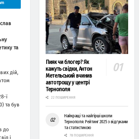
am
еслав
ьну
етику та
Пияк чи блогер? Як
кажуть свідки, Антон
вих дій,
Метельський вчинив
атом
автотрощу у центрі
Тернополя
8-ї
22 ПОШИРЕННЯ
) та був
Найкращі та найгірші школи
Тернополя: Рейтинг 2025 з відгуками
та статистикою
в до
78 ПОШИРЕННЯ
від і