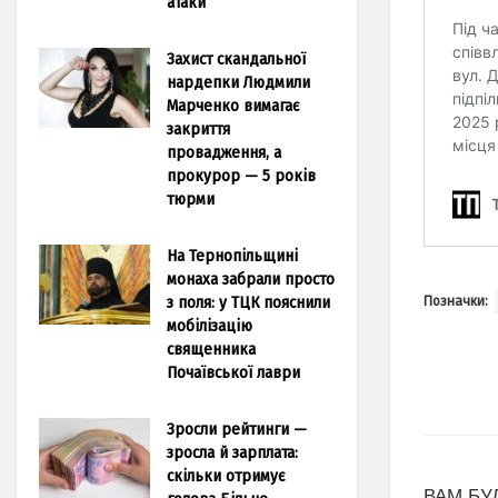
атаки
Захист скандальної
нардепки Людмили
Марченко вимагає
закриття
провадження, а
прокурор — 5 років
тюрми
На Тернопільщині
монаха забрали просто
з поля: у ТЦК пояснили
Позначки:
мобілізацію
священника
Почаївської лаври
Зросли рейтинги —
зросла й зарплата:
скільки отримує