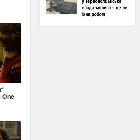
у Тернополі: міська
влада заявила – це не
їхня робота