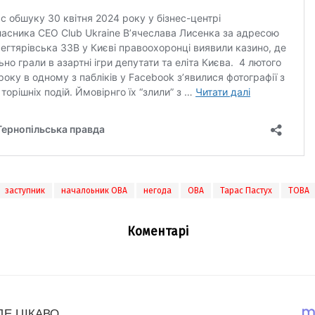
заступник
началоьник ОВА
негода
ОВА
Тарас Пастух
ТОВА
Коментарі