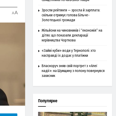
Зросли рейтинги — зросла й зарплата:
A
A
скільки отримує голова Більче-
Золотецької громади
Мільйони на чиновників і “економія” на
дітях: що показали декларації
керівництва Чорткова
«Зайві куби» води у Тернополі: хто
насправді їх додає у платіжки
Власноруч зняв свій портрет з «Алеї
надії»: на Шумщину з полону повернувся
захисник
Популярне