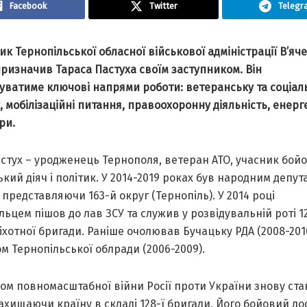
Facebook
Twitter
Telegr
к Тернопільської обласної військової адміністрації В’яч
ризначив Тараса Пастуха своїм заступником. Він
уватиме ключові напрями роботи: ветеранську та соціал
, мобілізаційні питання, правоохоронну діяльність, енерг
ри.
стух – уродженець Тернополя, ветеран АТО, учасник бойо
кий діяч і політик. У 2014-2019 роках був народним депут
 представляючи 163-й округ (Тернопіль). У 2014 році
ьцем пішов до лав ЗСУ та служив у розвідувальній роті 12
іхотної бригади. Раніше очолював Бучацьку РДА (2008-2010
м Тернопільської облради (2006-2009).
ом повномасштабної війни Росії проти України знову ста
ахищаючи країну в складі 128-ї бригади. Його бойовий дос