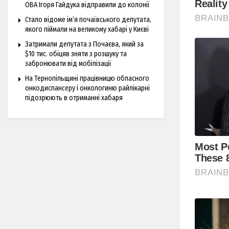
ОВА Ігоря Гайдука відправили до колонії
Стало відоме ім’я почаївського депутата,
якого піймали на великому хабарі у Києві
Затримали депутата з Почаєва, який за
$10 тис. обіцяв зняти з розшуку та
забронювати від мобілізації
На Тернопільщині працівницю обласного
онкодиспансеру і онкологиню райлікарні
підозрюють в отриманні хабаря