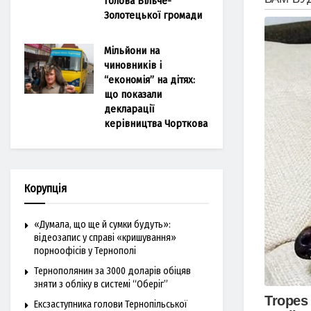
голова Більче-
Золотецької громади
Мільйони на
чиновників і
“економія” на дітях:
що показали
декларації
керівництва Чорткова
Корупція
«Думала, що ще й сумки будуть»:
відеозапис у справі «кришування»
порноофісів у Тернополі
Тернополянин за 3000 доларів обіцяв
зняти з обліку в системі “Оберіг”
Ексзаступника голови Тернопільської