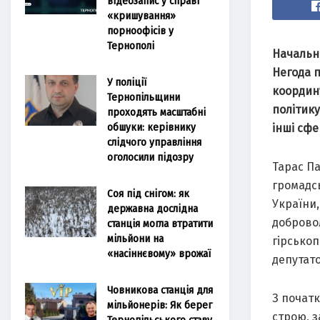
відеозапис у справі
«кришування»
порноофісів у
Тернополі
Начальни
Негода п
У поліції
координ
Тернопільщини
політику
проходять масштабні
обшуки: керівнику
інші сфе
слідчого управління
оголосили підозру
Тарас Па
громадсь
Соя під снігом: як
України,
державна дослідна
добровол
станція могла втратити
мільйони на
гірськоп
«насіннєвому» врожаї
депутато
Човникова станція для
З початк
мільйонерів: Як берег
строю, з
Тернопільського ставу