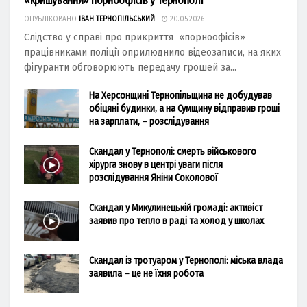
«кришування» порноофісів у Тернополі
ОПУБЛІКОВАНО
ІВАН ТЕРНОПІЛЬСЬКИЙ
20.05.2026
Слідство у справі про прикриття «порноофісів»
працівниками поліції оприлюднило відеозаписи, на яких
фігуранти обговорюють передачу грошей за...
На Херсонщині Тернопільщина не добудував
обіцяні будинки, а на Сумщину відправив гроші
на зарплати, – розслідування
Скандал у Тернополі: смерть військового
хірурга знову в центрі уваги після
розслідування Яніни Соколової
Скандал у Микулинецькій громаді: активіст
заявив про тепло в раді та холод у школах
Скандал із тротуаром у Тернополі: міська влада
заявила – це не їхня робота