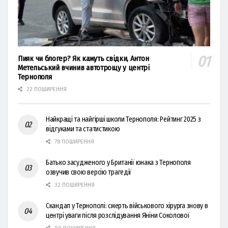
Пияк чи блогер? Як кажуть свідки, Антон
Метельський вчинив автотрощу у центрі
Тернополя
22 ПОШИРЕННЯ
Найкращі та найгірші школи Тернополя: Рейтинг 2025 з
відгуками та статистикою
78 ПОШИРЕННЯ
Батько засудженого у Британії юнака з Тернополя
озвучив свою версію трагедії
32 ПОШИРЕННЯ
Скандал у Тернополі: смерть військового хірурга знову в
центрі уваги після розслідування Яніни Соколової