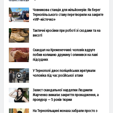
Човникова станція для мільйонерів: Як берег
Тернопільського ставу перетворили на закрите
«VIP-містечко»
Тактичні кросівки при роботі зі сходами та на
висоті
Скандал на Кременеччині: чоловік вдруге
побив колишню дружину і опинився на лаві
підсудних
У Тернополі двоє поліцейських врятували
чоловіка під час російської атаки
Захист скандальної нардепки Людмили
Марченко вимагає закриття провадження, а
прокурор — 5 років тюрми
На Тернопільщині монаха забрали просто з