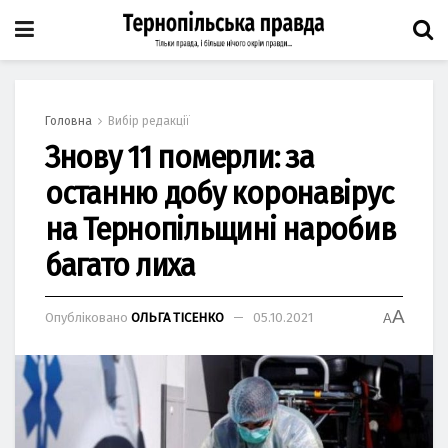
Головна
Вибір редакції
Знову 11 померли: за
останню добу коронавірус
на Тернопільщині наробив
багато лиха
A
Опубліковано
ОЛЬГА ТІСЕНКО
05.10.2021
A