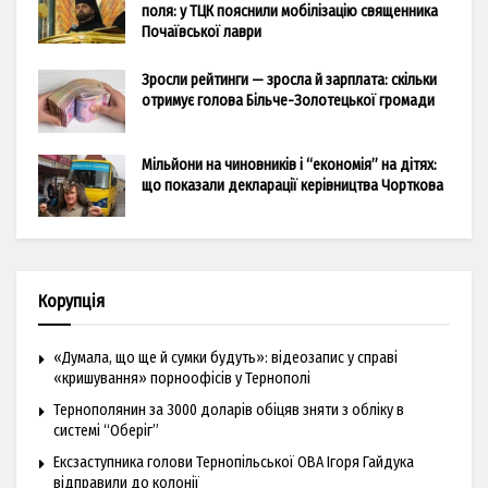
поля: у ТЦК пояснили мобілізацію священника
Почаївської лаври
Зросли рейтинги — зросла й зарплата: скільки
отримує голова Більче-Золотецької громади
Мільйони на чиновників і “економія” на дітях:
що показали декларації керівництва Чорткова
Корупція
«Думала, що ще й сумки будуть»: відеозапис у справі
«кришування» порноофісів у Тернополі
Тернополянин за 3000 доларів обіцяв зняти з обліку в
системі “Оберіг”
Ексзаступника голови Тернопільської ОВА Ігоря Гайдука
відправили до колонії