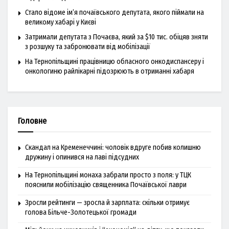
Стало відоме ім’я почаївського депутата, якого піймали на
великому хабарі у Києві
Затримали депутата з Почаєва, який за $10 тис. обіцяв зняти
з розшуку та забронювати від мобілізації
На Тернопільщині працівницю обласного онкодиспансеру і
онкологиню райлікарні підозрюють в отриманні хабаря
Головне
Скандал на Кременеччині: чоловік вдруге побив колишню
дружину і опинився на лаві підсудних
На Тернопільщині монаха забрали просто з поля: у ТЦК
пояснили мобілізацію священника Почаївської лаври
Зросли рейтинги — зросла й зарплата: скільки отримує
голова Більче-Золотецької громади