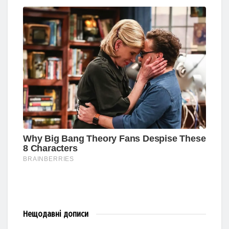
Нещодавні
дописи