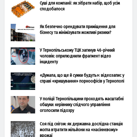
Суші для компанії: як зібрати набір, щоб усім
сподобалося
Як безпечно орендувати приміщення для
бізнесу та мінімізувати можливі ризики?
У Тернопільському ТЦК загинув 46-річний
чоловік: оприлюднили фрагмент відео
інциденту
«Думала, що ще й сумки будуть»: відеозапис у
справі «кришування» порноофісів у Тернополі
У поліції Тернопільщини проходять масштабні
обшуки: керівнику слідчого управління
оголосили підозру
Соя під снігом: як державна дослідна станція
могла втратити мільйони на «насіннєвому»
врожаї