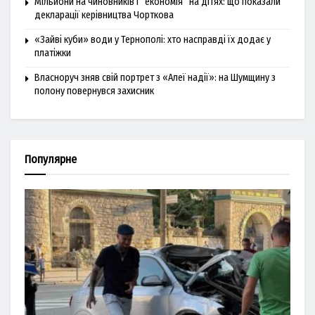
Мільйони на чиновників і “економія” на дітях: що показали
декларації керівництва Чорткова
«Зайві куби» води у Тернополі: хто насправді їх додає у
платіжки
Власноруч зняв свій портрет з «Алеї надії»: на Шумщину з
полону повернувся захисник
Популярне