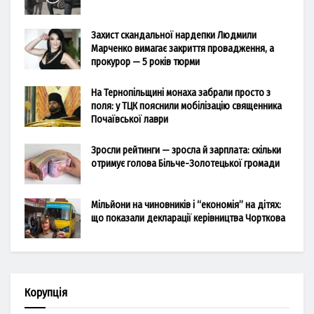
Захист скандальної нардепки Людмили
Марченко вимагає закриття провадження, а
прокурор — 5 років тюрми
На Тернопільщині монаха забрали просто з
поля: у ТЦК пояснили мобілізацію священника
Почаївської лаври
Зросли рейтинги — зросла й зарплата: скільки
отримує голова Більче-Золотецької громади
Мільйони на чиновників і “економія” на дітях:
що показали декларації керівництва Чорткова
Корупція