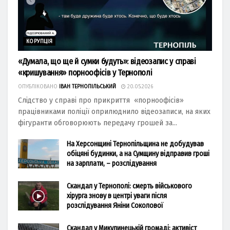
КОРУПЦІЯ
«Думала, що ще й сумки будуть»: відеозапис у справі
«кришування» порноофісів у Тернополі
ОПУБЛІКОВАНО
ІВАН ТЕРНОПІЛЬСЬКИЙ
20.05.2026
Слідство у справі про прикриття «порноофісів»
працівниками поліції оприлюднило відеозаписи, на яких
фігуранти обговорюють передачу грошей за...
На Херсонщині Тернопільщина не добудував
обіцяні будинки, а на Сумщину відправив гроші
на зарплати, – розслідування
Скандал у Тернополі: смерть військового
хірурга знову в центрі уваги після
розслідування Яніни Соколової
Скандал у Микулинецькій громаді: активіст