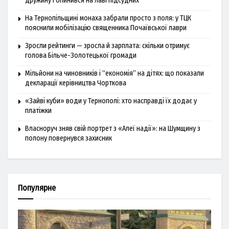
дружину і опинився на лаві підсудних
На Тернопільщині монаха забрали просто з поля: у ТЦК
пояснили мобілізацію священника Почаївської лаври
Зросли рейтинги — зросла й зарплата: скільки отримує
голова Більче-Золотецької громади
Мільйони на чиновників і “економія” на дітях: що показали
декларації керівництва Чорткова
«Зайві куби» води у Тернополі: хто насправді їх додає у
платіжки
Власноруч зняв свій портрет з «Алеї надії»: на Шумщину з
полону повернувся захисник
Популярне