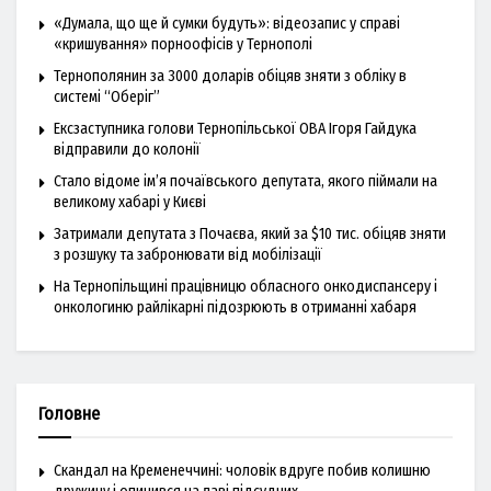
«Думала, що ще й сумки будуть»: відеозапис у справі
«кришування» порноофісів у Тернополі
Тернополянин за 3000 доларів обіцяв зняти з обліку в
системі “Оберіг”
Ексзаступника голови Тернопільської ОВА Ігоря Гайдука
відправили до колонії
Стало відоме ім’я почаївського депутата, якого піймали на
великому хабарі у Києві
Затримали депутата з Почаєва, який за $10 тис. обіцяв зняти
з розшуку та забронювати від мобілізації
На Тернопільщині працівницю обласного онкодиспансеру і
онкологиню райлікарні підозрюють в отриманні хабаря
Головне
Скандал на Кременеччині: чоловік вдруге побив колишню