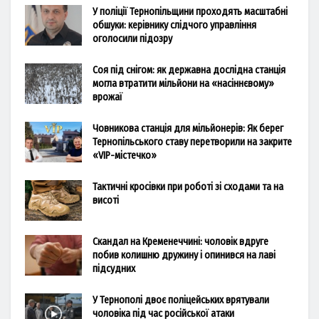
У поліції Тернопільщини проходять масштабні
обшуки: керівнику слідчого управління
оголосили підозру
Соя під снігом: як державна дослідна станція
могла втратити мільйони на «насіннєвому»
врожаї
Човникова станція для мільйонерів: Як берег
Тернопільського ставу перетворили на закрите
«VIP-містечко»
Тактичні кросівки при роботі зі сходами та на
висоті
Скандал на Кременеччині: чоловік вдруге
побив колишню дружину і опинився на лаві
підсудних
У Тернополі двоє поліцейських врятували
чоловіка під час російської атаки