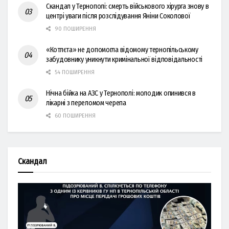
Скандал у Тернополі: смерть військового хірурга знову в
центрі уваги після розслідування Яніни Соколової
90 ПОШИРЕННЯ
«Котлєта» не допомогла відомому тернопільському
забудовнику уникнути кримінальної відповідальності
54 ПОШИРЕННЯ
Нічна бійка на АЗС у Тернополі: молодик опинився в
лікарні з переломом черепа
60 ПОШИРЕННЯ
Скандал