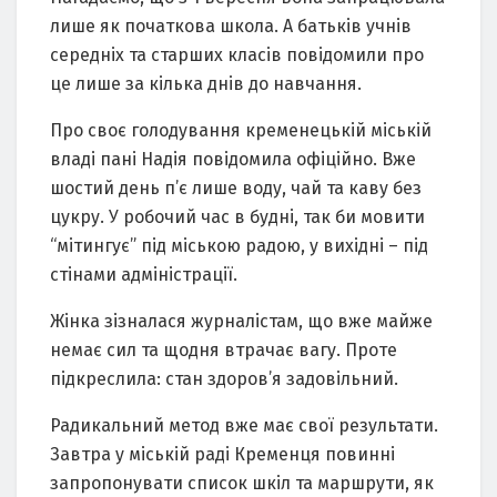
лише як початкова школа. А батьків учнів
середніх та старших класів повідомили про
це лише за кілька днів до навчання.
Про своє голодування кременецькій міській
владі пані Надія повідомила офіційно. Вже
шостий день п’є лише воду, чай та каву без
цукру. У робочий час в будні, так би мовити
“мітингує” під міською радою, у вихідні – під
стінами адміністрації.
Жінка зізналася журналістам, що вже майже
немає сил та щодня втрачає вагу. Проте
підкреслила: стан здоров’я задовільний.
Радикальний метод вже має свої результати.
Завтра у міській раді Кременця повинні
запропонувати список шкіл та маршрути, як