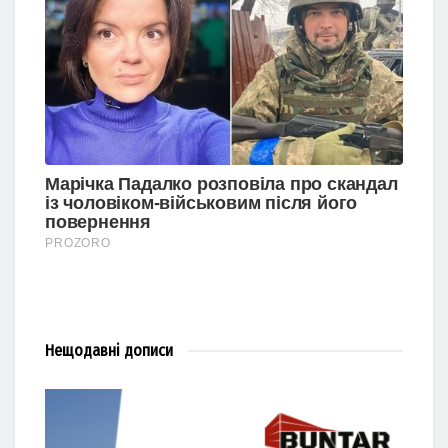
Нещодавні
дописи