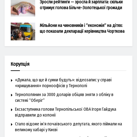
Зросли рейтинги — зросла й зарплата: скільки
отримує голова Більче-Золотецької громади
Мільйони на чиновників і “економія” на дітях:
що показали декларації керівництва Чорткова
Корупція
«Думала, що ще й сумки будуть»: відеозапис у справі
«кришування» порноофісів у Тернополі
Тернополянин за 3000 доларів обіцяв зняти з обліку в
системі “Оберіг”
Ексзаступника голови Тернопільської ОВА Ігоря Гайдука
відправили до колонії
Стало відоме ім’я почаївського депутата, якого піймали на
великому хабарі у Києві