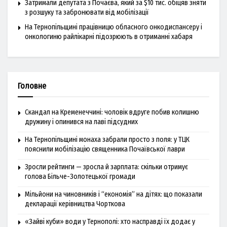
Затримали депутата з Почаєва, який за $10 тис. обіцяв зняти
з розшуку та забронювати від мобілізації
На Тернопільщині працівницю обласного онкодиспансеру і
онкологиню райлікарні підозрюють в отриманні хабаря
Головне
Скандал на Кременеччині: чоловік вдруге побив колишню
дружину і опинився на лаві підсудних
На Тернопільщині монаха забрали просто з поля: у ТЦК
пояснили мобілізацію священника Почаївської лаври
Зросли рейтинги — зросла й зарплата: скільки отримує
голова Більче-Золотецької громади
Мільйони на чиновників і “економія” на дітях: що показали
декларації керівництва Чорткова
«Зайві куби» води у Тернополі: хто насправді їх додає у