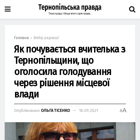
Головна
Вибір редакції
Як почувається вчителька з
Тернопільщини, що
оголосила голодування
через рішення місцевої
влади
A
Опубліковано
ОЛЬГА ТІСЕНКО
18.09.2021
A