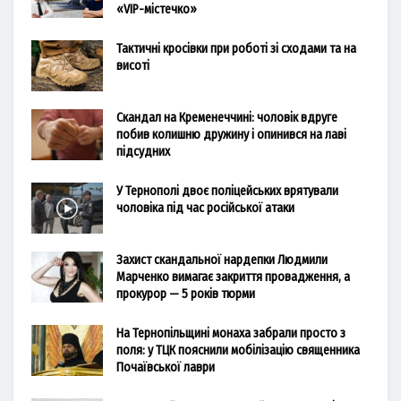
«VIP-містечко»
Тактичні кросівки при роботі зі сходами та на
висоті
Скандал на Кременеччині: чоловік вдруге
побив колишню дружину і опинився на лаві
підсудних
У Тернополі двоє поліцейських врятували
чоловіка під час російської атаки
Захист скандальної нардепки Людмили
Марченко вимагає закриття провадження, а
прокурор — 5 років тюрми
На Тернопільщині монаха забрали просто з
поля: у ТЦК пояснили мобілізацію священника
Почаївської лаври