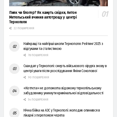
Пияк чи блогер? Як кажуть свідки, Антон
Метельський вчинив автотрощу у центрі
Тернополя
22 ПОШИРЕННЯ
Найкращі та найгірші школи Тернополя: Рейтинг 2025 з
відгуками та статистикою
78 ПОШИРЕННЯ
Скандал у Тернополі: смерть військового хірурга знову в
центрі уваги після розслідування Яніни Соколової
90 ПОШИРЕННЯ
«Котлєта» не допомогла відомому тернопільському
забудовнику уникнути кримінальної відповідальності
54 ПОШИРЕННЯ
Нічна бійка на АЗС у Тернополі: молодик опинився в
лікарні з переломом черепа