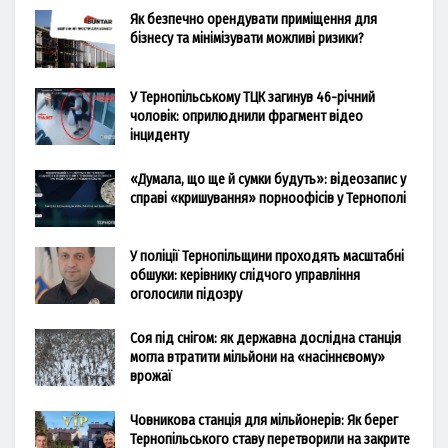
Як безпечно орендувати приміщення для
бізнесу та мінімізувати можливі ризики?
У Тернопільському ТЦК загинув 46-річний
чоловік: оприлюднили фрагмент відео
інциденту
«Думала, що ще й сумки будуть»: відеозапис у
справі «кришування» порноофісів у Тернополі
У поліції Тернопільщини проходять масштабні
обшуки: керівнику слідчого управління
оголосили підозру
Соя під снігом: як державна дослідна станція
могла втратити мільйони на «насіннєвому»
врожаї
Човникова станція для мільйонерів: Як берег
Тернопільського ставу перетворили на закрите