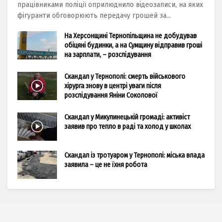
працівниками поліції оприлюднило відеозаписи, на яких
фігуранти обговорюють передачу грошей за...
На Херсонщині Тернопільщина не добудував
обіцяні будинки, а на Сумщину відправив гроші
на зарплати, – розслідування
Скандал у Тернополі: смерть військового
хірурга знову в центрі уваги після
розслідування Яніни Соколової
Скандал у Микулинецькій громаді: активіст
заявив про тепло в раді та холод у школах
Скандал із тротуаром у Тернополі: міська влада
заявила – це не їхня робота