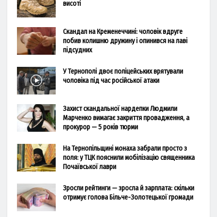
висоті
Скандал на Кременеччині: чоловік вдруге
побив колишню дружину і опинився на лаві
підсудних
У Тернополі двоє поліцейських врятували
чоловіка під час російської атаки
Захист скандальної нардепки Людмили
Марченко вимагає закриття провадження, а
прокурор — 5 років тюрми
На Тернопільщині монаха забрали просто з
поля: у ТЦК пояснили мобілізацію священника
Почаївської лаври
Зросли рейтинги — зросла й зарплата: скільки
отримує голова Більче-Золотецької громади