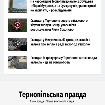
На Херсонщині Тернопільщина не добудував
обіцяні будинки, а на Сумщину відправив гроші
на зарплати, – розслідування
Скандал у Тернополі: смерть військового
хірурга знову в центрі уваги після
розслідування Яніни Соколової
Скандал у Микулинецькій громаді: активіст
заявив про тепло в раді та холод у школах
Скандал із тротуаром у Тернополі: міська влада
заявила – це не їхня робота