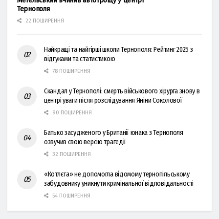
Тернополя
22 ПОШИРЕННЯ
Найкращі та найгірші школи Тернополя: Рейтинг 2025 з
відгуками та статистикою
78 ПОШИРЕННЯ
Скандал у Тернополі: смерть військового хірурга знову в
центрі уваги після розслідування Яніни Соколової
90 ПОШИРЕННЯ
Батько засудженого у Британії юнака з Тернополя
озвучив свою версію трагедії
32 ПОШИРЕННЯ
«Котлєта» не допомогла відомому тернопільському
забудовнику уникнути кримінальної відповідальності
54 ПОШИРЕННЯ