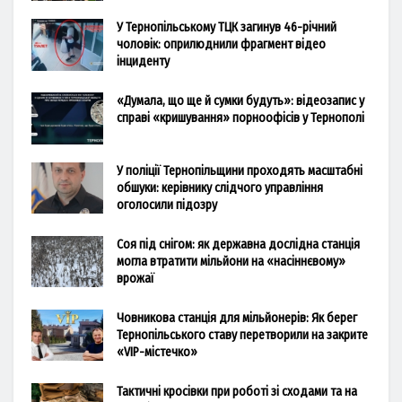
У Тернопільському ТЦК загинув 46-річний
чоловік: оприлюднили фрагмент відео
інциденту
«Думала, що ще й сумки будуть»: відеозапис у
справі «кришування» порноофісів у Тернополі
У поліції Тернопільщини проходять масштабні
обшуки: керівнику слідчого управління
оголосили підозру
Соя під снігом: як державна дослідна станція
могла втратити мільйони на «насіннєвому»
врожаї
Човникова станція для мільйонерів: Як берег
Тернопільського ставу перетворили на закрите
«VIP-містечко»
Тактичні кросівки при роботі зі сходами та на