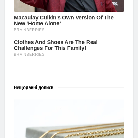
Нещодавні
дописи