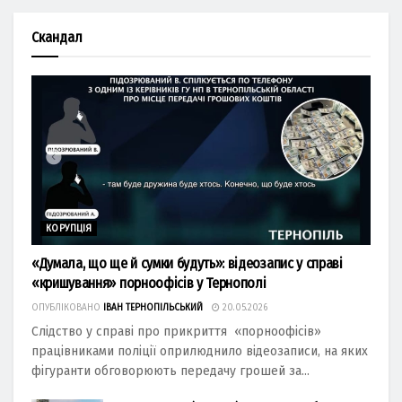
Скандал
КОРУПЦІЯ
«Думала, що ще й сумки будуть»: відеозапис у справі
«кришування» порноофісів у Тернополі
ОПУБЛІКОВАНО
ІВАН ТЕРНОПІЛЬСЬКИЙ
20.05.2026
Слідство у справі про прикриття «порноофісів»
працівниками поліції оприлюднило відеозаписи, на яких
фігуранти обговорюють передачу грошей за...