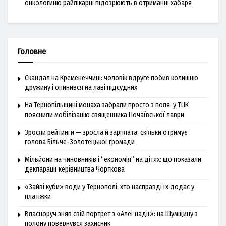
онкологиню райлікарні підозрюють в отриманні хабаря
Головне
Скандал на Кременеччині: чоловік вдруге побив колишню
дружину і опинився на лаві підсудних
На Тернопільщині монаха забрали просто з поля: у ТЦК
пояснили мобілізацію священника Почаївської лаври
Зросли рейтинги — зросла й зарплата: скільки отримує
голова Більче-Золотецької громади
Мільйони на чиновників і “економія” на дітях: що показали
декларації керівництва Чорткова
«Зайві куби» води у Тернополі: хто насправді їх додає у
платіжки
Власноруч зняв свій портрет з «Алеї надії»: на Шумщину з
полону повернувся захисник