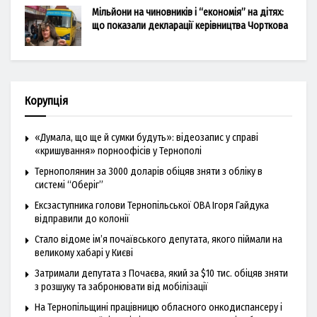
Мільйони на чиновників і “економія” на дітях:
що показали декларації керівництва Чорткова
Корупція
«Думала, що ще й сумки будуть»: відеозапис у справі
«кришування» порноофісів у Тернополі
Тернополянин за 3000 доларів обіцяв зняти з обліку в
системі “Оберіг”
Ексзаступника голови Тернопільської ОВА Ігоря Гайдука
відправили до колонії
Стало відоме ім’я почаївського депутата, якого піймали на
великому хабарі у Києві
Затримали депутата з Почаєва, який за $10 тис. обіцяв зняти
з розшуку та забронювати від мобілізації
На Тернопільщині працівницю обласного онкодиспансеру і