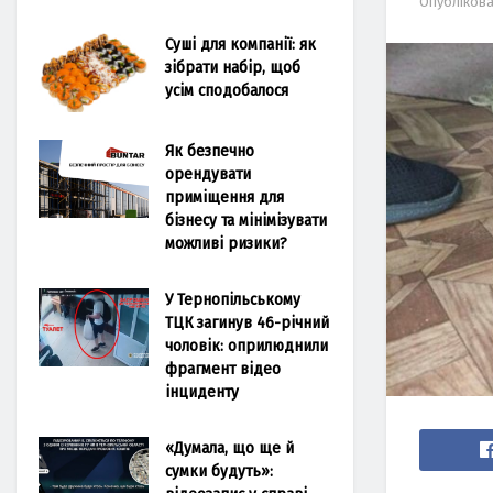
Опубліков
Суші для компанії: як
зібрати набір, щоб
усім сподобалося
Як безпечно
орендувати
приміщення для
бізнесу та мінімізувати
можливі ризики?
У Тернопільському
ТЦК загинув 46-річний
чоловік: оприлюднили
фрагмент відео
інциденту
«Думала, що ще й
сумки будуть»: