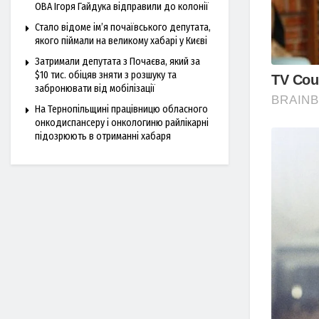
ОВА Ігоря Гайдука відправили до колонії
Стало відоме ім’я почаївського депутата,
якого піймали на великому хабарі у Києві
Затримали депутата з Почаєва, який за
$10 тис. обіцяв зняти з розшуку та
забронювати від мобілізації
На Тернопільщині працівницю обласного
онкодиспансеру і онкологиню райлікарні
підозрюють в отриманні хабаря