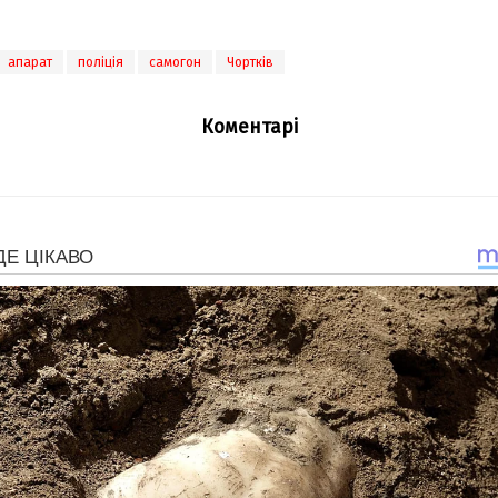
апарат
поліція
самогон
Чортків
Коментарі