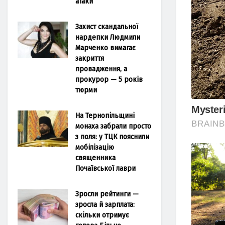
атаки
Захист скандальної
нардепки Людмили
Марченко вимагає
закриття
провадження, а
прокурор — 5 років
тюрми
На Тернопільщині
монаха забрали просто
з поля: у ТЦК пояснили
мобілізацію
священника
Почаївської лаври
Зросли рейтинги —
зросла й зарплата:
скільки отримує