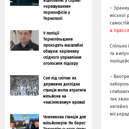
відеозапис у справі
«кришування»
– Зранку
порноофісів у
міської 
Тернополі
самостій
в прессл
У поліції
Тернопільщини
проходять масштабні
Спільно 
обшуки: керівнику
та вилуч
слідчого управління
поліцейс
оголосили підозру
– Вкотре
Соя під снігом: як
заборона
державна дослідна
станція могла втратити
слабоал
мільйони на
так зван
«насіннєвому» врожаї
негайно 
міськрад
Човникова станція для
мільйонерів: Як берег
Тернопільського ставу