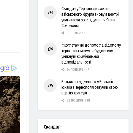
Скандал у Тернополі: смерть
військового хірурга знову в центрі
уваги після розслідування Яніни
Соколової
90 ПОШИРЕННЯ
«Котлєта» не допомогла відомому
тернопільському забудовнику
уникнути кримінальної
відповідальності
54 ПОШИРЕННЯ
Батько засудженого у Британії
юнака з Тернополя озвучив свою
версію трагедії
32 ПОШИРЕННЯ
Скандал