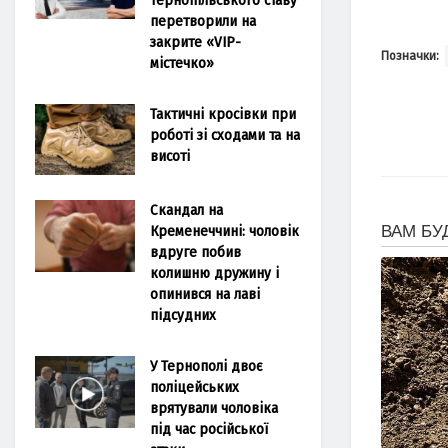
перетворили на
закрите «VIP-
Позначки:
містечко»
Тактичні кросівки при
роботі зі сходами та на
висоті
Скандал на
Кременеччині: чоловік
вдруге побив
колишню дружину і
опинився на лаві
підсудних
У Тернополі двоє
поліцейських
врятували чоловіка
під час російської