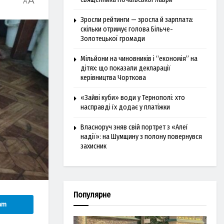
A
A
Зросли рейтинги — зросла й зарплата:
скільки отримує голова Більче-
Золотецької громади
Мільйони на чиновників і “економія” на
дітях: що показали декларації
керівництва Чорткова
«Зайві куби» води у Тернополі: хто
насправді їх додає у платіжки
Власноруч зняв свій портрет з «Алеї
надії»: на Шумщину з полону повернувся
захисник
Популярне
am