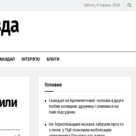
Субота, 8 Серпня, 2026
КАНДАЛ
ІНТЕРВ’Ю
БЛОГИ
Головне
или
Скандал на Кременеччині: чоловік вдруге
побив колишню дружину і опинився на
лаві підсудних
На Тернопільщині монаха забрали просто
з поля: у ТЦК пояснили мобілізацію
священника Почаївської лаври