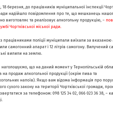
, 18 березня, до працівників муніципальної інспекції Чор
ради надійшло повідомлення про те, що мешканець нашог
но виготовляє та реалізовує алкогольну продукцію, –
пов
ужбі Чортківської міської ради.
із працівниками поліції муніципали виїхали за вказаною
или самогонний апарат і 12 літрів самогону. Вилучений с
ькі вилили на землю.
 наголошуємо, що на даний момент у Тернопільській облас
 на продаж алкогольної продукції (окрім пива та
когольних напоїв). Якщо вам відома інформація про пор
ого сухого закону на території Чортківської громади, пр
звертатися за телефоном: 098 125 34 02, 066 023 36 38, – к
і.