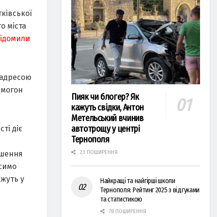
тківської
о міста
ідомили
 адресою
амогон
Пияк чи блогер? Як
кажуть свідки, Антон
Метельський вчинив
автотрощу у центрі
ті діє
Тернополя
ушення
23 ПОШИРЕННЯ
осимо
ажуть у
Найкращі та найгірші школи
Тернополя: Рейтинг 2025 з відгуками
та статистикою
78 ПОШИРЕННЯ