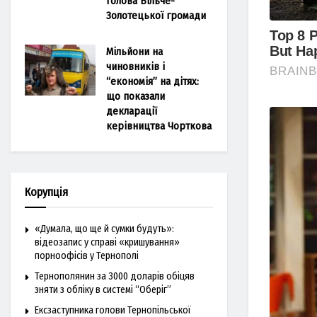
голова Більче-
Золотецької громади
Мільйони на
чиновників і
“економія” на дітях:
що показали
декларації
керівництва Чорткова
Корупція
«Думала, що ще й сумки будуть»:
відеозапис у справі «кришування»
порноофісів у Тернополі
Тернополянин за 3000 доларів обіцяв
зняти з обліку в системі “Оберіг”
Ексзаступника голови Тернопільської