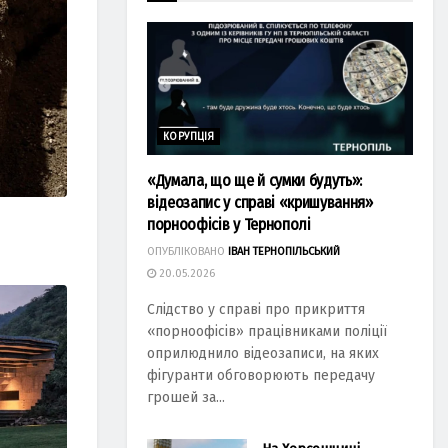
КОРУПЦІЯ
«Думала, що ще й сумки будуть»:
відеозапис у справі «кришування»
порноофісів у Тернополі
ОПУБЛІКОВАНО
ІВАН ТЕРНОПІЛЬСЬКИЙ
20.05.2026
Слідство у справі про прикриття
«порноофісів» працівниками поліції
оприлюднило відеозаписи, на яких
фігуранти обговорюють передачу
грошей за...