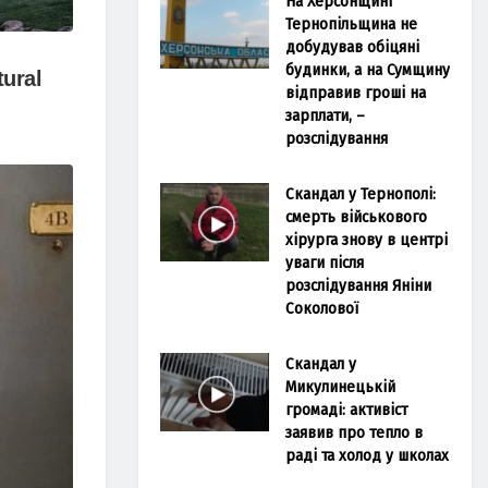
На Херсонщині
Тернопільщина не
добудував обіцяні
будинки, а на Сумщину
відправив гроші на
зарплати, –
розслідування
Скандал у Тернополі:
смерть військового
хірурга знову в центрі
уваги після
розслідування Яніни
Соколової
Скандал у
Микулинецькій
громаді: активіст
заявив про тепло в
раді та холод у школах