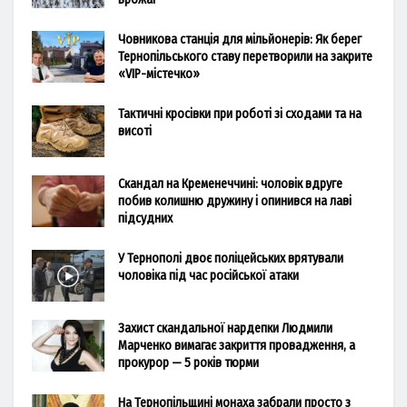
Човникова станція для мільйонерів: Як берег
Тернопільського ставу перетворили на закрите
«VIP-містечко»
Тактичні кросівки при роботі зі сходами та на
висоті
Скандал на Кременеччині: чоловік вдруге
побив колишню дружину і опинився на лаві
підсудних
У Тернополі двоє поліцейських врятували
чоловіка під час російської атаки
Захист скандальної нардепки Людмили
Марченко вимагає закриття провадження, а
прокурор — 5 років тюрми
На Тернопільщині монаха забрали просто з