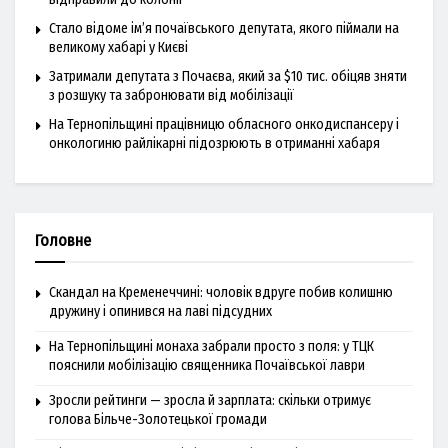
Стало відоме ім’я почаївського депутата, якого піймали на
великому хабарі у Києві
Затримали депутата з Почаєва, який за $10 тис. обіцяв зняти
з розшуку та забронювати від мобілізації
На Тернопільщині працівницю обласного онкодиспансеру і
онкологиню райлікарні підозрюють в отриманні хабаря
Головне
Скандал на Кременеччині: чоловік вдруге побив колишню
дружину і опинився на лаві підсудних
На Тернопільщині монаха забрали просто з поля: у ТЦК
пояснили мобілізацію священника Почаївської лаври
Зросли рейтинги — зросла й зарплата: скільки отримує
голова Більче-Золотецької громади