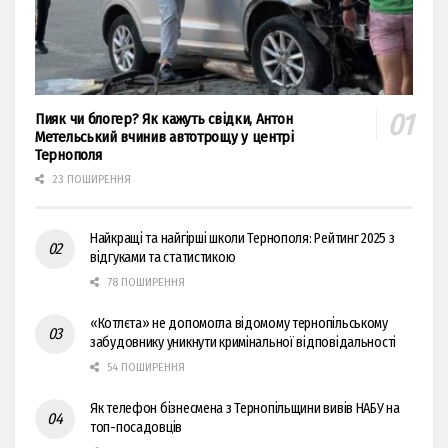
Пияк чи блогер? Як кажуть свідки, Антон
Метельський вчинив автотрощу у центрі
Тернополя
23 ПОШИРЕННЯ
Найкращі та найгірші школи Тернополя: Рейтинг 2025 з
відгуками та статистикою
78 ПОШИРЕННЯ
«Котлєта» не допомогла відомому тернопільському
забудовнику уникнути кримінальної відповідальності
54 ПОШИРЕННЯ
Як телефон бізнесмена з Тернопільщини вивів НАБУ на
топ-посадовців