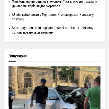
Мільйони на чиновників і “економія” на дітях: що показали
декларації керівництва Чорткова
«Зайві куби» води у Тернополі: хто насправді їх додає у
платіжки
Власноруч зняв свій портрет з «Алеї надії»: на Шумщину з
полону повернувся захисник
Популярне