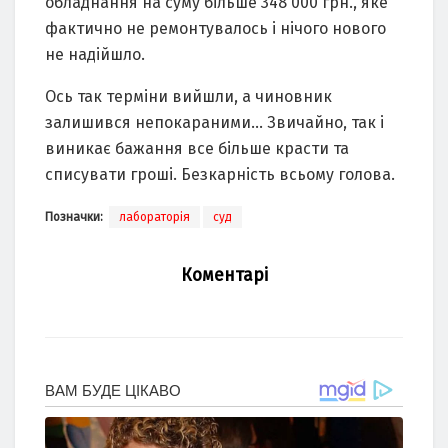
обладнання на суму більше 348 000 грн., яке
фактично не ремонтувалось і нічого нового
не надійшло.
Ось так терміни вийшли, а чиновник
залишився непокараними… Звичайно, так і
виникає бажання все більше красти та
списувати гроші. Безкарність всьому голова.
Позначки:
лабораторія
суд
Коментарі