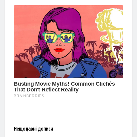
Нещодавні
дописи