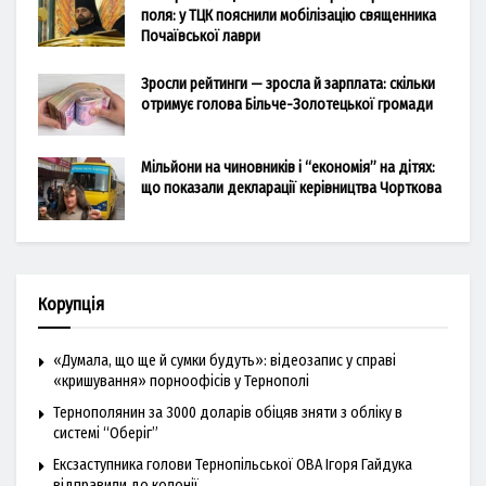
поля: у ТЦК пояснили мобілізацію священника
Почаївської лаври
Зросли рейтинги — зросла й зарплата: скільки
отримує голова Більче-Золотецької громади
Мільйони на чиновників і “економія” на дітях:
що показали декларації керівництва Чорткова
Корупція
«Думала, що ще й сумки будуть»: відеозапис у справі
«кришування» порноофісів у Тернополі
Тернополянин за 3000 доларів обіцяв зняти з обліку в
системі “Оберіг”
Ексзаступника голови Тернопільської ОВА Ігоря Гайдука
відправили до колонії