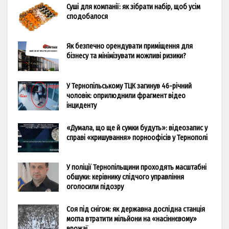
Суші для компанії: як зібрати набір, щоб усім
сподобалося
Як безпечно орендувати приміщення для
бізнесу та мінімізувати можливі ризики?
У Тернопільському ТЦК загинув 46-річний
чоловік: оприлюднили фрагмент відео
інциденту
«Думала, що ще й сумки будуть»: відеозапис у
справі «кришування» порноофісів у Тернополі
У поліції Тернопільщини проходять масштабні
обшуки: керівнику слідчого управління
оголосили підозру
Соя під снігом: як державна дослідна станція
могла втратити мільйони на «насіннєвому»
врожаї