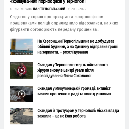
«кришування» порноофісів у Тернополі
ОПУБЛІКОВАНО
ІВАН ТЕРНОПІЛЬСЬКИЙ
20.05.2026
Слідство у справі про прикриття «порноофісів»
працівниками поліції оприлюднило відеозаписи, на яких
фігуранти обговорюють передачу грошей за...
На Херсонщині Тернопільщина не добудував
обіцяні будинки, а на Сумщину відправив гроші
на зарплати, – розслідування
Скандал у Тернополі: смерть військового
хірурга знову в центрі уваги після
розслідування Яніни Соколової
Скандал у Микулинецькій громаді: активіст
заявив про тепло в раді та холод у школах
Скандал із тротуаром у Тернополі: міська влада
заявила – це не їхня робота