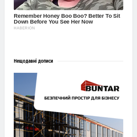
Нещодавні
дописи