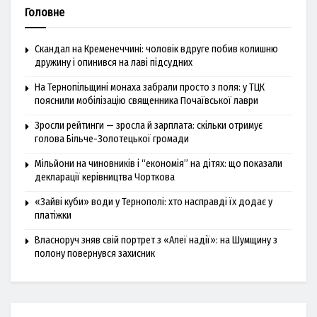
Головне
Скандал на Кременеччині: чоловік вдруге побив колишню
дружину і опинився на лаві підсудних
На Тернопільщині монаха забрали просто з поля: у ТЦК
пояснили мобілізацію священника Почаївської лаври
Зросли рейтинги — зросла й зарплата: скільки отримує
голова Більче-Золотецької громади
Мільйони на чиновників і “економія” на дітях: що показали
декларації керівництва Чорткова
«Зайві куби» води у Тернополі: хто насправді їх додає у
платіжки
Власноруч зняв свій портрет з «Алеї надії»: на Шумщину з
полону повернувся захисник