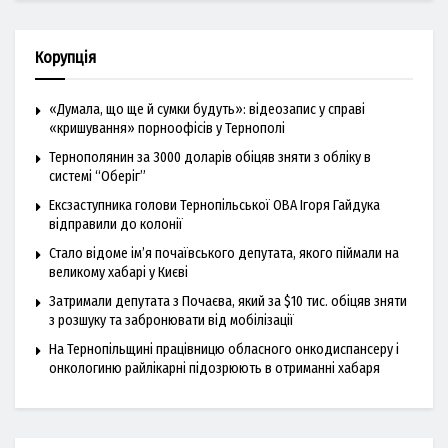
Корупція
«Думала, що ще й сумки будуть»: відеозапис у справі
«кришування» порноофісів у Тернополі
Тернополянин за 3000 доларів обіцяв зняти з обліку в
системі “Оберіг”
Ексзаступника голови Тернопільської ОВА Ігоря Гайдука
відправили до колонії
Стало відоме ім’я почаївського депутата, якого піймали на
великому хабарі у Києві
Затримали депутата з Почаєва, який за $10 тис. обіцяв зняти
з розшуку та забронювати від мобілізації
На Тернопільщині працівницю обласного онкодиспансеру і
онкологиню райлікарні підозрюють в отриманні хабаря