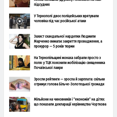
підсудних
У Тернополі двоє поліцейських врятували
чоловіка під час російської атаки
Захист скандальної нардепки Людмили
Марченко вимагає закриття провадження, а
прокурор — 5 років тюрми
На Тернопільщині монаха забрали просто з
поля: у ТЦК пояснили мобілізацію священника
Почаївської лаври
Зросли рейтинги — зросла й зарплата: скільки
отримує голова Більче-Золотецької громади
Мільйони на чиновників і “економія” на дітях:
що показали декларації керівництва Чорткова