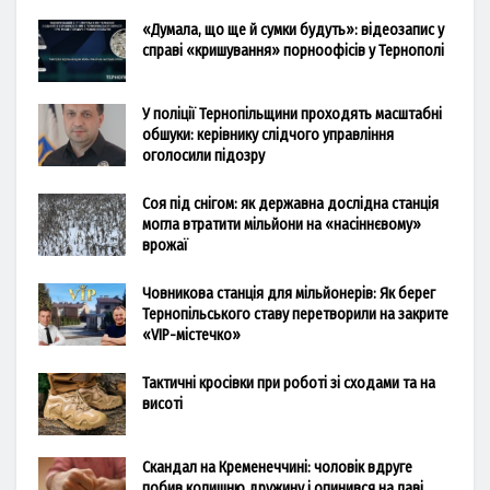
«Думала, що ще й сумки будуть»: відеозапис у
справі «кришування» порноофісів у Тернополі
У поліції Тернопільщини проходять масштабні
обшуки: керівнику слідчого управління
оголосили підозру
Соя під снігом: як державна дослідна станція
могла втратити мільйони на «насіннєвому»
врожаї
Човникова станція для мільйонерів: Як берег
Тернопільського ставу перетворили на закрите
«VIP-містечко»
Тактичні кросівки при роботі зі сходами та на
висоті
Скандал на Кременеччині: чоловік вдруге
побив колишню дружину і опинився на лаві