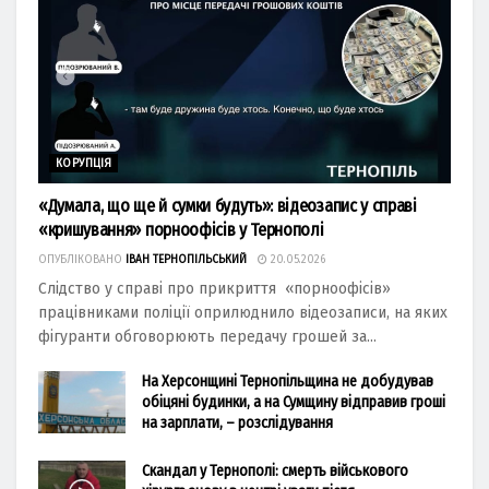
КОРУПЦІЯ
«Думала, що ще й сумки будуть»: відеозапис у справі
«кришування» порноофісів у Тернополі
ОПУБЛІКОВАНО
ІВАН ТЕРНОПІЛЬСЬКИЙ
20.05.2026
Слідство у справі про прикриття «порноофісів»
працівниками поліції оприлюднило відеозаписи, на яких
фігуранти обговорюють передачу грошей за...
На Херсонщині Тернопільщина не добудував
обіцяні будинки, а на Сумщину відправив гроші
на зарплати, – розслідування
Скандал у Тернополі: смерть військового