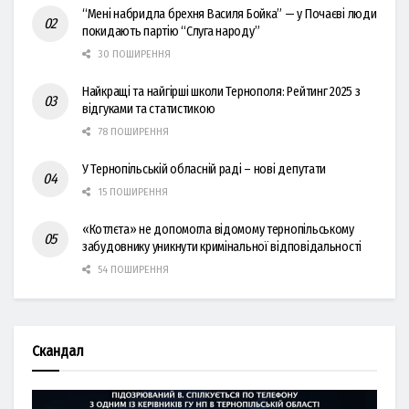
“Мені набридла брехня Василя Бойка” — у Почаєві люди
покидають партію “Слуга народу”
30 ПОШИРЕННЯ
Найкращі та найгірші школи Тернополя: Рейтинг 2025 з
відгуками та статистикою
78 ПОШИРЕННЯ
У Тернопільській обласній раді – нові депутати
15 ПОШИРЕННЯ
«Котлєта» не допомогла відомому тернопільському
забудовнику уникнути кримінальної відповідальності
54 ПОШИРЕННЯ
Скандал