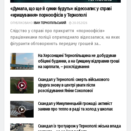
«Думала, що ще й сумки будуть»: відеозапис у справі
«кришування» порноофісів у Тернополі
ОПУБЛІКОВАНО
ІВАН ТЕРНОПІЛЬСЬКИЙ
20.05.2026
Слідство у справі про прикриття «порноофісів»
працівниками поліції оприлюднило відеозаписи, на яких
фігуранти обговорюють передачу грошей за...
На Херсонщині Тернопільщина не добудував
обіцяні будинки, а на Сумщину відправив гроші
на зарплати, – розслідування
Скандал у Тернополі: смерть військового
хірурга знову в центрі уваги після
розслідування Яніни Соколової
Скандал у Микулинецькій громаді: активіст
заявив про тепло в раді та холод у школах
Скандал із тротуаром у Тернополі: міська влада