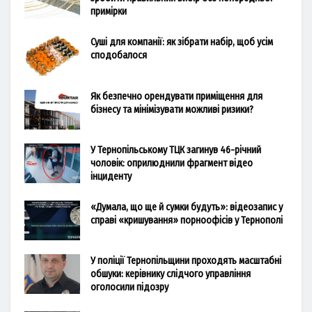
примірки
Суші для компанії: як зібрати набір, щоб усім
сподобалося
Як безпечно орендувати приміщення для
бізнесу та мінімізувати можливі ризики?
У Тернопільському ТЦК загинув 46-річний
чоловік: оприлюднили фрагмент відео
інциденту
«Думала, що ще й сумки будуть»: відеозапис у
справі «кришування» порноофісів у Тернополі
У поліції Тернопільщини проходять масштабні
обшуки: керівнику слідчого управління
оголосили підозру