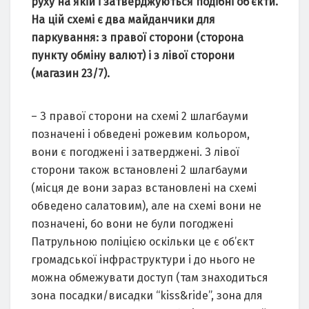
руху на якій і затверджуються подібні об’єкти.
На цій схемі є два майданчики для
паркування: з правої сторони (сторона
пункту обміну валют) і з лівої сторони
(магазин 23/7).
– З правої сторони на схемі 2 шлагбауми
позначені і обведені рожевим кольором,
вони є погоджені і затверджені. З лівої
сторони також встановлені 2 шлагбауми
(місця де вони зараз встановлені на схемі
обведено салатовим), але на схемі вони не
позначені, бо вони не були погоджені
Патрульною поліцією оскільки це є об’єкт
громадської інфраструктури і до нього не
можна обмежувати доступ (там знаходиться
зона посадки/висадки “kiss&ride”, зона для