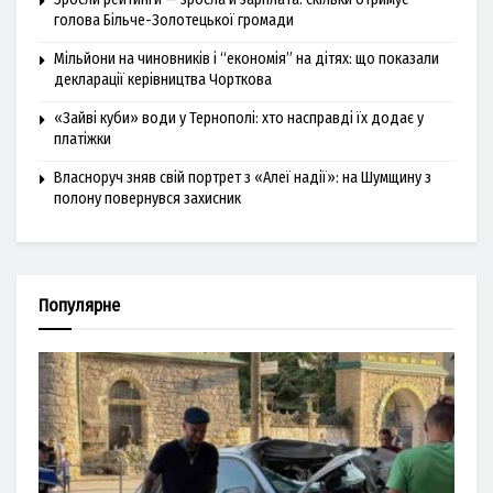
голова Більче-Золотецької громади
Мільйони на чиновників і “економія” на дітях: що показали
декларації керівництва Чорткова
«Зайві куби» води у Тернополі: хто насправді їх додає у
платіжки
Власноруч зняв свій портрет з «Алеї надії»: на Шумщину з
полону повернувся захисник
Популярне