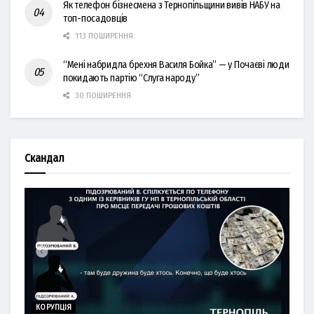
Як телефон бізнесмена з Тернопільщини вивів НАБУ на
топ-посадовців
113 ПОШИРЕННЯ
“Мені набридла брехня Василя Бойка” — у Почаєві люди
покидають партію “Слуга народу”
30 ПОШИРЕННЯ
Скандал
КОРУПЦІЯ