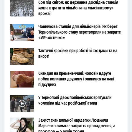
Соя під снігом: як державна дослідна станція
могла втратити мільйони на «насіннєвому»
врожаї
Човникова станція для мільйонерів: Як берег
Тернопільського ставу перетворили на закрите
«VIP-містечко»
Тактичні кросівки при роботі зі сходами та на
висоті
Скандал на Кременеччині: чоловік вдруге
побив колишню дружину і опинився на лаві
підсудних
У Тернополі двоє поліцейських врятували
чоловіка під час російської атаки
Захист скандальної нардепки Людмили
Марченко вимагає закриття провадження, а
прокурор — 5 років тюрми