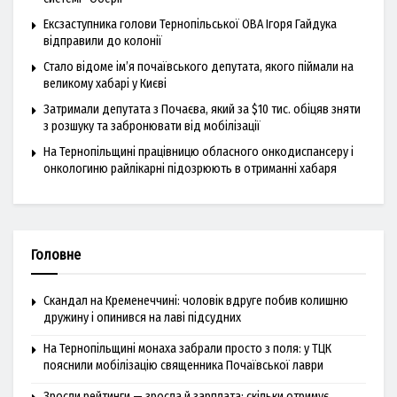
Ексзаступника голови Тернопільської ОВА Ігоря Гайдука
відправили до колонії
Стало відоме ім’я почаївського депутата, якого піймали на
великому хабарі у Києві
Затримали депутата з Почаєва, який за $10 тис. обіцяв зняти
з розшуку та забронювати від мобілізації
На Тернопільщині працівницю обласного онкодиспансеру і
онкологиню райлікарні підозрюють в отриманні хабаря
Головне
Скандал на Кременеччині: чоловік вдруге побив колишню
дружину і опинився на лаві підсудних
На Тернопільщині монаха забрали просто з поля: у ТЦК
пояснили мобілізацію священника Почаївської лаври
Зросли рейтинги — зросла й зарплата: скільки отримує