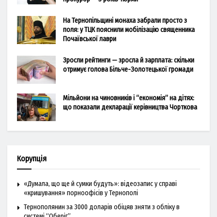
На Тернопільщині монаха забрали просто з
поля: у ТЦК пояснили мобілізацію священника
Почаївської лаври
Зросли рейтинги — зросла й зарплата: скільки
отримує голова Більче-Золотецької громади
Мільйони на чиновників і “економія” на дітях:
що показали декларації керівництва Чорткова
Корупція
«Думала, що ще й сумки будуть»: відеозапис у справі
«кришування» порноофісів у Тернополі
Тернополянин за 3000 доларів обіцяв зняти з обліку в
системі “Оберіг”