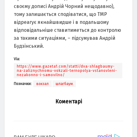
своєму дописі Андрій Чорний нещодавно),
тому залишається сподіватися, що ТМР
відреагує якнайшвидше і в подальшому
відповідальніше ставитиметься до контролю
за такими ситуаціями, – підсумував Андрій
Будзінський.
Via:
https://www.gazeta1.com/statti/dva-shlagbaumy-
na-zaliznychnomu-vokzali-ternopolya-vstanovleni-
nezakonno-i-samovilno/
Позначки:
вокзал
шлагбаум
Коментарі