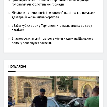
голова Більче-Золотецької громади
Мільйони на чиновників і “економія” на дітях: що показали
декларації керівництва Чорткова
«Зайві куби» води у Тернополі: хто насправді їх додає у
платіжки
Власноруч зняв свій портрет з «Алеї надії»: на Шумщину з
полону повернувся захисник
Популярне