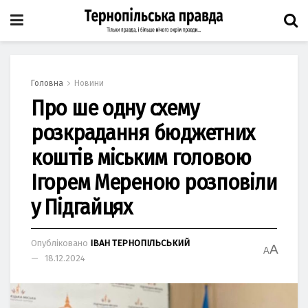
Головна
Новини
Про ше одну схему
розкрадання бюджетних
коштів міським головою
Ігорем Мереною розповіли
у Підгайцях
Опубліковано
ІВАН ТЕРНОПІЛЬСЬКИЙ
A
A
18.12.2024