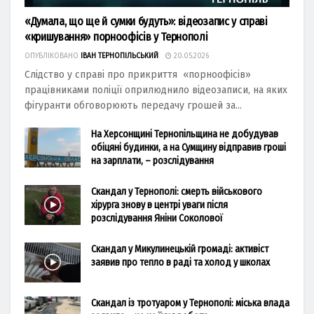
«Думала, що ще й сумки будуть»: відеозапис у справі
«кришування» порноофісів у Тернополі
ОПУБЛІКОВАНО
ІВАН ТЕРНОПІЛЬСЬКИЙ
20.05.2026
Слідство у справі про прикриття «порноофісів»
працівниками поліції оприлюднило відеозаписи, на яких
фігуранти обговорюють передачу грошей за...
На Херсонщині Тернопільщина не добудував
обіцяні будинки, а на Сумщину відправив гроші
на зарплати, – розслідування
Скандал у Тернополі: смерть військового
хірурга знову в центрі уваги після
розслідування Яніни Соколової
Скандал у Микулинецькій громаді: активіст
заявив про тепло в раді та холод у школах
Скандал із тротуаром у Тернополі: міська влада