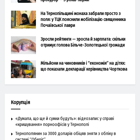
На Тернопільщині монаха забрали просто з
поля: у ТЦК пояснили мобілізацію священника
Почаївської лаври
Зросли рейтинги — зросла й зарплата: скільки
отримує голова Більче-Золотецької громади
Мільйони на чиновників і “економія” на дітях:
що показали декларації керівництва Чорткова
Корупція
«Думала, що ще й сумки будуть»: відеозапис у справі
«кришування» порноофісів у Тернополі
Тернополянин за 3000 доларів обіцяв зняти з обліку в
системі “Оберіг”