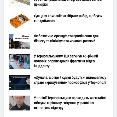
примірки
Суші для компанії: як зібрати набір, щоб усім
сподобалося
Як безпечно орендувати приміщення для
бізнесу та мінімізувати можливі ризики?
У Тернопільському ТЦК загинув 46-річний
чоловік: оприлюднили фрагмент відео
інциденту
«Думала, що ще й сумки будуть»: відеозапис у
справі «кришування» порноофісів у Тернополі
У поліції Тернопільщини проходять масштабні
обшуки: керівнику слідчого управління
оголосили підозру