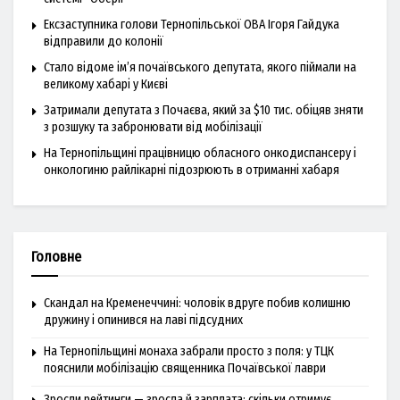
Ексзаступника голови Тернопільської ОВА Ігоря Гайдука
відправили до колонії
Стало відоме ім’я почаївського депутата, якого піймали на
великому хабарі у Києві
Затримали депутата з Почаєва, який за $10 тис. обіцяв зняти
з розшуку та забронювати від мобілізації
На Тернопільщині працівницю обласного онкодиспансеру і
онкологиню райлікарні підозрюють в отриманні хабаря
Головне
Скандал на Кременеччині: чоловік вдруге побив колишню
дружину і опинився на лаві підсудних
На Тернопільщині монаха забрали просто з поля: у ТЦК
пояснили мобілізацію священника Почаївської лаври
Зросли рейтинги — зросла й зарплата: скільки отримує