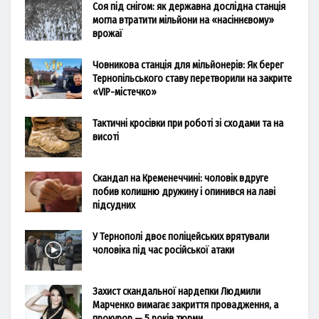
Соя під снігом: як державна дослідна станція
могла втратити мільйони на «насіннєвому»
врожаї
Човникова станція для мільйонерів: Як берег
Тернопільського ставу перетворили на закрите
«VIP-містечко»
Тактичні кросівки при роботі зі сходами та на
висоті
Скандал на Кременеччині: чоловік вдруге
побив колишню дружину і опинився на лаві
підсудних
У Тернополі двоє поліцейських врятували
чоловіка під час російської атаки
Захист скандальної нардепки Людмили
Марченко вимагає закриття провадження, а
прокурор — 5 років тюрми