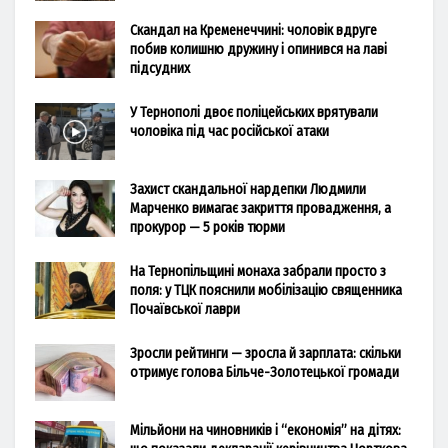
Скандал на Кременеччині: чоловік вдруге
побив колишню дружину і опинився на лаві
підсудних
У Тернополі двоє поліцейських врятували
чоловіка під час російської атаки
Захист скандальної нардепки Людмили
Марченко вимагає закриття провадження, а
прокурор — 5 років тюрми
На Тернопільщині монаха забрали просто з
поля: у ТЦК пояснили мобілізацію священника
Почаївської лаври
Зросли рейтинги — зросла й зарплата: скільки
отримує голова Більче-Золотецької громади
Мільйони на чиновників і “економія” на дітях: