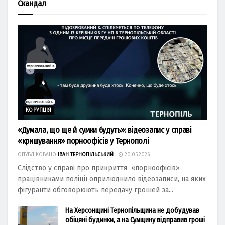
Скандал
КОРУПЦІЯ
«Думала, що ще й сумки будуть»: відеозапис у справі
«кришування» порноофісів у Тернополі
ОПУБЛІКОВАНО
ІВАН ТЕРНОПІЛЬСЬКИЙ
20.05.2026
Слідство у справі про прикриття «порноофісів»
працівниками поліції оприлюднило відеозаписи, на яких
фігуранти обговорюють передачу грошей за...
На Херсонщині Тернопільщина не добудував
обіцяні будинки, а на Сумщину відправив гроші