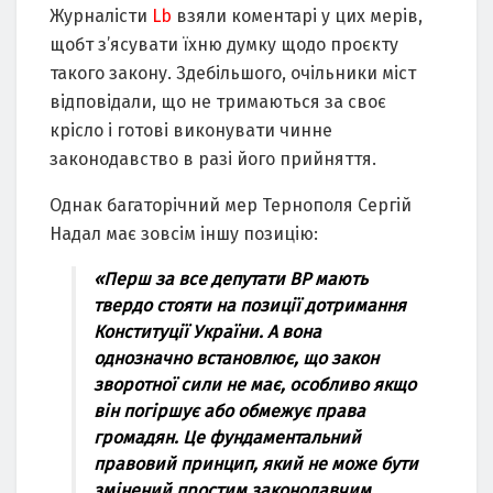
Журналісти
Lb
взяли коментарі у цих мерів,
щобт з’ясувати їхню думку щодо проєкту
такого закону. Здебільшого, очільники міст
відповідали, що не тримаються за своє
крісло і готові виконувати чинне
законодавство в разі його прийняття.
Однак багаторічний мер Тернополя Сергій
Надал має зовсім іншу позицію:
«Перш за все депутати ВР мають
твердо стояти на позиції дотримання
Конституції України. А вона
однозначно встановлює, що закон
зворотної сили не має, особливо якщо
він погіршує або обмежує права
громадян. Це фундаментальний
правовий принцип, який не може бути
змінений простим законодавчим