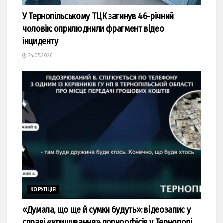
У Тернопільському ТЦК загинув 46-річний
чоловік: оприлюднили фрагмент відео
інциденту
24.05.2026
КОРУПЦІЯ
«Думала, що ще й сумки будуть»: відеозапис у
справі «кришування» порноофісів у Тернополі