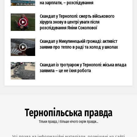
на зарплати, – розслідування
Скандал у Тернополі: смерть військового
хірурга знову в центрі уваги після
розслідування Яніни Соколової
Скандал у Микулинецькій громаді: активіст
заявив про тепло в раді та холод у школах
Скандал із тротуаром у Тернополі: міська влада
заявила – це не їхня робота
Усі права на інформаційні матеріали, розміщені на сайті