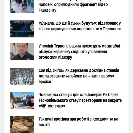
чоловік: оприлюднили фрагмент відео
інциденту
«Думала, що ще й сумки будуть»: відеозапис у
справі «кришування» порноофісів у Тернополі
У поліції Тернопільщини проходять масштабні
обшуки: керівнику слідчого управління
оголосили підозру
Соя під снігом: як державна дослідна станція
могла втратити мільйони на «насіннєвому»
врожаї
Човникова станція для мільйонерів: Як берег
Тернопільського ставу перетворили на закрите
«VIP-містечко»
Тактичні кросівки при роботі зі сходами та на
висоті