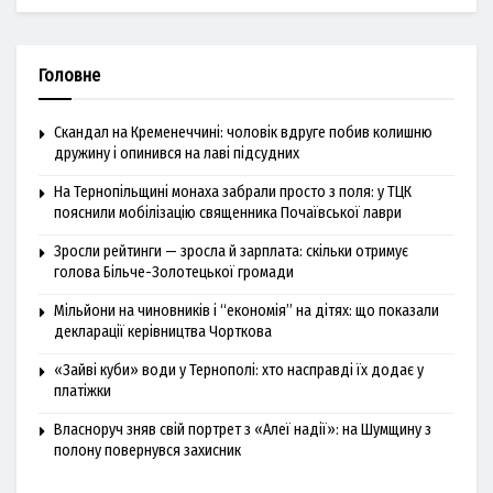
Головне
Скандал на Кременеччині: чоловік вдруге побив колишню
дружину і опинився на лаві підсудних
На Тернопільщині монаха забрали просто з поля: у ТЦК
пояснили мобілізацію священника Почаївської лаври
Зросли рейтинги — зросла й зарплата: скільки отримує
голова Більче-Золотецької громади
Мільйони на чиновників і “економія” на дітях: що показали
декларації керівництва Чорткова
«Зайві куби» води у Тернополі: хто насправді їх додає у
платіжки
Власноруч зняв свій портрет з «Алеї надії»: на Шумщину з
полону повернувся захисник