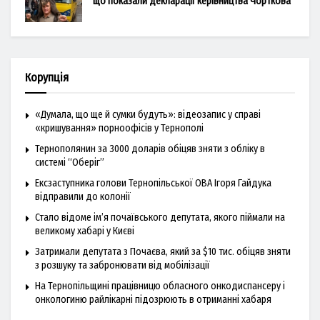
що показали декларації керівництва Чорткова
Корупція
«Думала, що ще й сумки будуть»: відеозапис у справі
«кришування» порноофісів у Тернополі
Тернополянин за 3000 доларів обіцяв зняти з обліку в
системі “Оберіг”
Ексзаступника голови Тернопільської ОВА Ігоря Гайдука
відправили до колонії
Стало відоме ім’я почаївського депутата, якого піймали на
великому хабарі у Києві
Затримали депутата з Почаєва, який за $10 тис. обіцяв зняти
з розшуку та забронювати від мобілізації
На Тернопільщині працівницю обласного онкодиспансеру і
онкологиню райлікарні підозрюють в отриманні хабаря