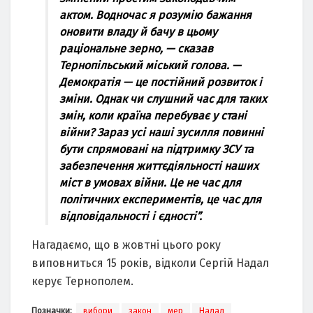
актом. Водночас я розумію бажання
оновити владу й бачу в цьому
раціональне зерно, — сказав
Тернопільський міський голова. —
Демократія — це постійний розвиток і
зміни. Однак чи слушний час для таких
змін, коли країна перебуває у стані
війни? Зараз усі наші зусилля повинні
бути спрямовані на підтримку ЗСУ та
забезпечення життєдіяльності наших
міст в умовах війни. Це не час для
політичних експериментів, це час для
відповідальності і єдності”.
Нагадаємо, що в жовтні цього року
виповниться 15 років, відколи Сергій Надал
керує Тернополем.
Позначки:
вибори
закон
мер
Надал