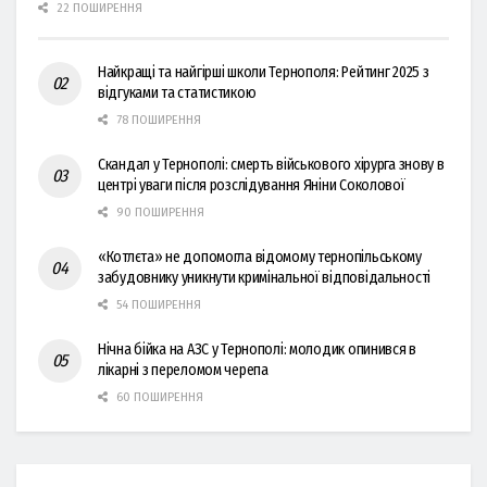
22 ПОШИРЕННЯ
Найкращі та найгірші школи Тернополя: Рейтинг 2025 з
відгуками та статистикою
78 ПОШИРЕННЯ
Скандал у Тернополі: смерть військового хірурга знову в
центрі уваги після розслідування Яніни Соколової
90 ПОШИРЕННЯ
«Котлєта» не допомогла відомому тернопільському
забудовнику уникнути кримінальної відповідальності
54 ПОШИРЕННЯ
Нічна бійка на АЗС у Тернополі: молодик опинився в
лікарні з переломом черепа
60 ПОШИРЕННЯ