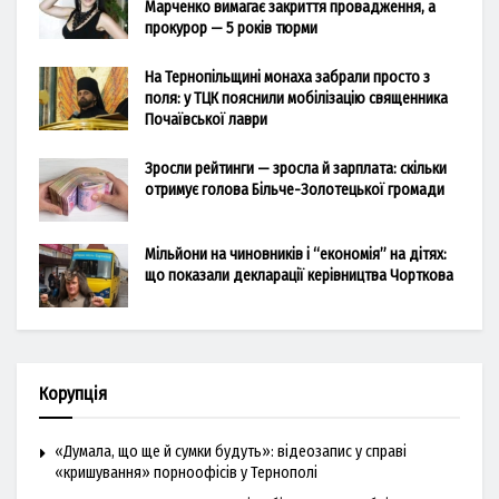
Марченко вимагає закриття провадження, а
прокурор — 5 років тюрми
На Тернопільщині монаха забрали просто з
поля: у ТЦК пояснили мобілізацію священника
Почаївської лаври
Зросли рейтинги — зросла й зарплата: скільки
отримує голова Більче-Золотецької громади
Мільйони на чиновників і “економія” на дітях:
що показали декларації керівництва Чорткова
Корупція
«Думала, що ще й сумки будуть»: відеозапис у справі
«кришування» порноофісів у Тернополі