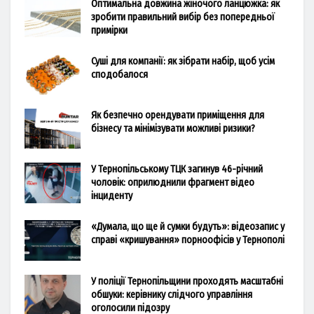
Оптимальна довжина жіночого ланцюжка: як
зробити правильний вибір без попередньої
примірки
Суші для компанії: як зібрати набір, щоб усім
сподобалося
Як безпечно орендувати приміщення для
бізнесу та мінімізувати можливі ризики?
У Тернопільському ТЦК загинув 46-річний
чоловік: оприлюднили фрагмент відео
інциденту
«Думала, що ще й сумки будуть»: відеозапис у
справі «кришування» порноофісів у Тернополі
У поліції Тернопільщини проходять масштабні
обшуки: керівнику слідчого управління
оголосили підозру