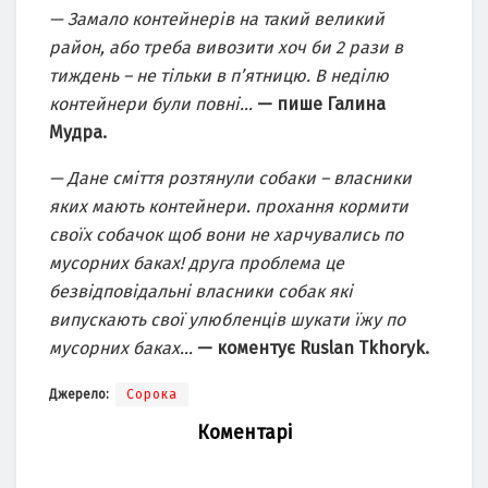
— Замало контейнерів на такий великий
район, або треба вивозити хоч би 2 рази в
тиждень – не тільки в п’ятницю. В неділю
контейнери були повні…
— пише Галина
Мудра.
— Дане сміття розтянули собаки – власники
яких мають контейнери. прохання кормити
своїх собачок щоб вони не харчувались по
мусорних баках! друга проблема це
безвідповідальні власники собак які
випускають свої улюбленців шукати їжу по
мусорних баках…
— коментує Ruslan Tkhoryk.
Джерело:
Сорока
Коментарі