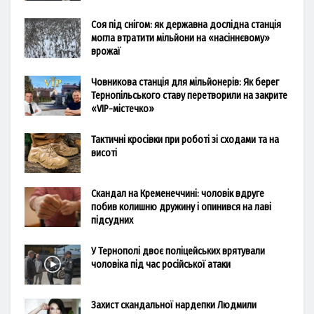
Соя під снігом: як державна дослідна станція
могла втратити мільйони на «насіннєвому»
врожаї
Човникова станція для мільйонерів: Як берег
Тернопільського ставу перетворили на закрите
«VIP-містечко»
Тактичні кросівки при роботі зі сходами та на
висоті
Скандал на Кременеччині: чоловік вдруге
побив колишню дружину і опинився на лаві
підсудних
У Тернополі двоє поліцейських врятували
чоловіка під час російської атаки
Захист скандальної нардепки Людмили