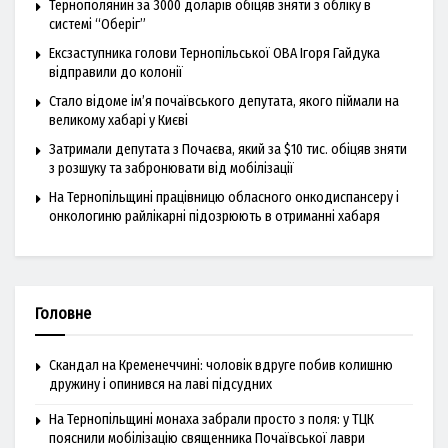
Тернополянин за 3000 доларів обіцяв зняти з обліку в
системі “Оберіг”
Ексзаступника голови Тернопільської ОВА Ігоря Гайдука
відправили до колонії
Стало відоме ім’я почаївського депутата, якого піймали на
великому хабарі у Києві
Затримали депутата з Почаєва, який за $10 тис. обіцяв зняти
з розшуку та забронювати від мобілізації
На Тернопільщині працівницю обласного онкодиспансеру і
онкологиню райлікарні підозрюють в отриманні хабаря
Головне
Скандал на Кременеччині: чоловік вдруге побив колишню
дружину і опинився на лаві підсудних
На Тернопільщині монаха забрали просто з поля: у ТЦК
пояснили мобілізацію священника Почаївської лаври