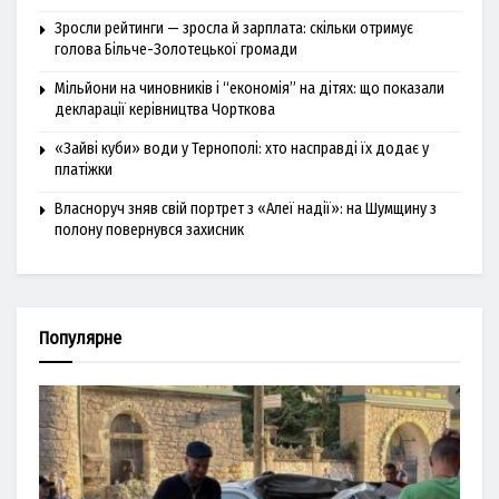
Зросли рейтинги — зросла й зарплата: скільки отримує
голова Більче-Золотецької громади
Мільйони на чиновників і “економія” на дітях: що показали
декларації керівництва Чорткова
«Зайві куби» води у Тернополі: хто насправді їх додає у
платіжки
Власноруч зняв свій портрет з «Алеї надії»: на Шумщину з
полону повернувся захисник
Популярне