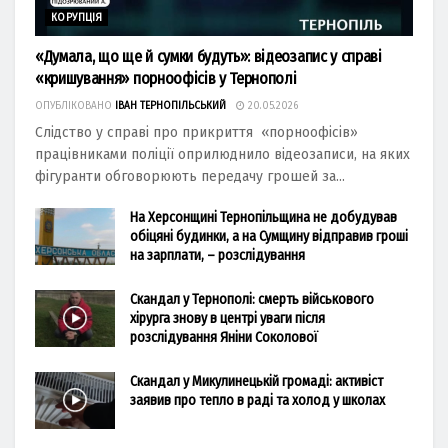
КОРУПЦІЯ
«Думала, що ще й сумки будуть»: відеозапис у справі
«кришування» порноофісів у Тернополі
ОПУБЛІКОВАНО
ІВАН ТЕРНОПІЛЬСЬКИЙ
20.05.2026
Слідство у справі про прикриття «порноофісів»
працівниками поліції оприлюднило відеозаписи, на яких
фігуранти обговорюють передачу грошей за...
На Херсонщині Тернопільщина не добудував
обіцяні будинки, а на Сумщину відправив гроші
на зарплати, – розслідування
Скандал у Тернополі: смерть військового
хірурга знову в центрі уваги після
розслідування Яніни Соколової
Скандал у Микулинецькій громаді: активіст
заявив про тепло в раді та холод у школах