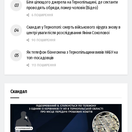
Біля цілющого джерела на Тернопільщині, де сектанти
проводять обряди, помер чоловік (Відео)
6 ПОШИРЕННЯ
Скандал у Тернополі: смерть військового хірурга знову в
центрі уваги після розслідування Яніни Соколової
90 ПОШИРЕННЯ
Як телефон бізнесмена з Тернопільщини вивів НАБУ на
топ-посадовців
113 ПОШИРЕННЯ
Скандал