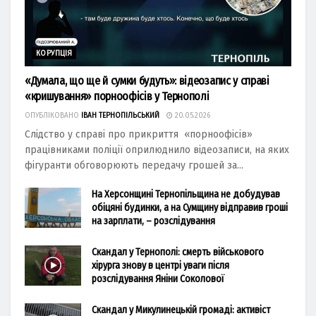
КОРУПЦІЯ
«Думала, що ще й сумки будуть»: відеозапис у справі
«кришування» порноофісів у Тернополі
ОПУБЛІКОВАНО
ІВАН ТЕРНОПІЛЬСЬКИЙ
20.05.2026
Слідство у справі про прикриття «порноофісів»
працівниками поліції оприлюднило відеозаписи, на яких
фігуранти обговорюють передачу грошей за...
На Херсонщині Тернопільщина не добудував
обіцяні будинки, а на Сумщину відправив гроші
на зарплати, – розслідування
Скандал у Тернополі: смерть військового
хірурга знову в центрі уваги після
розслідування Яніни Соколової
Скандал у Микулинецькій громаді: активіст