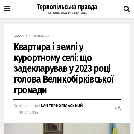
Головна
Економіка
Квартира і землі у
курортному селі: що
задекларував у 2023 році
голова Великобірківської
громади
Опубліковано
ІВАН ТЕРНОПІЛЬСЬКИЙ
A
A
10.04.2024