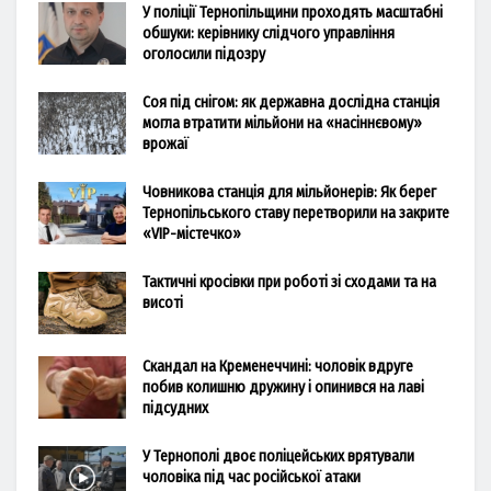
У поліції Тернопільщини проходять масштабні
обшуки: керівнику слідчого управління
оголосили підозру
Соя під снігом: як державна дослідна станція
могла втратити мільйони на «насіннєвому»
врожаї
Човникова станція для мільйонерів: Як берег
Тернопільського ставу перетворили на закрите
«VIP-містечко»
Тактичні кросівки при роботі зі сходами та на
висоті
Скандал на Кременеччині: чоловік вдруге
побив колишню дружину і опинився на лаві
підсудних
У Тернополі двоє поліцейських врятували
чоловіка під час російської атаки