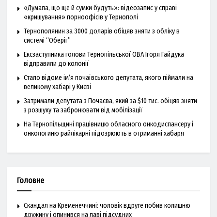
«Думала, що ще й сумки будуть»: відеозапис у справі
«кришування» порноофісів у Тернополі
Тернополянин за 3000 доларів обіцяв зняти з обліку в
системі “Оберіг”
Ексзаступника голови Тернопільської ОВА Ігоря Гайдука
відправили до колонії
Стало відоме ім’я почаївського депутата, якого піймали на
великому хабарі у Києві
Затримали депутата з Почаєва, який за $10 тис. обіцяв зняти
з розшуку та забронювати від мобілізації
На Тернопільщині працівницю обласного онкодиспансеру і
онкологиню райлікарні підозрюють в отриманні хабаря
Головне
Скандал на Кременеччині: чоловік вдруге побив колишню
дружину і опинився на лаві підсудних