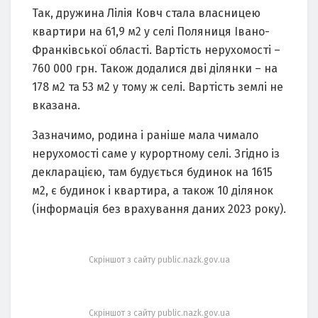
Так, дружина Лілія Ковч стала власницею
квартири на 61,9 м2 у селі Поляниця Івано-
Франківської області. Вартість нерухомості –
760 000 грн. Також додалися дві ділянки – на
178 м2 та 53 м2 у тому ж селі. Вартість землі не
вказана.
Зазначимо, родина і раніше мала чимало
нерухомості саме у курортному селі. Згідно із
декларацією, там будується будинок на 1615
м2, є будинок і квартира, а також 10 ділянок
(інформація без врахування даних 2023 року).
Скріншот з сайту public.nazk.gov.ua
Скріншот з сайту public.nazk.gov.ua