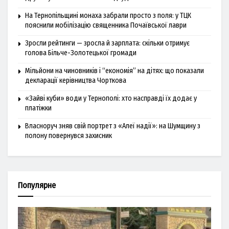
На Тернопільщині монаха забрали просто з поля: у ТЦК
пояснили мобілізацію священника Почаївської лаври
Зросли рейтинги — зросла й зарплата: скільки отримує
голова Більче-Золотецької громади
Мільйони на чиновників і “економія” на дітях: що показали
декларації керівництва Чорткова
«Зайві куби» води у Тернополі: хто насправді їх додає у
платіжки
Власноруч зняв свій портрет з «Алеї надії»: на Шумщину з
полону повернувся захисник
Популярне