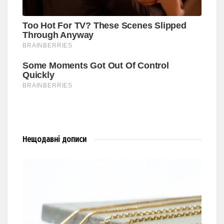
Нещодавні
дописи