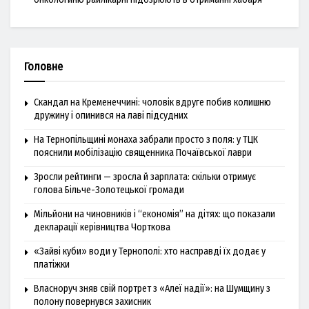
Головне
Скандал на Кременеччині: чоловік вдруге побив колишню
дружину і опинився на лаві підсудних
На Тернопільщині монаха забрали просто з поля: у ТЦК
пояснили мобілізацію священника Почаївської лаври
Зросли рейтинги — зросла й зарплата: скільки отримує
голова Більче-Золотецької громади
Мільйони на чиновників і “економія” на дітях: що показали
декларації керівництва Чорткова
«Зайві куби» води у Тернополі: хто насправді їх додає у
платіжки
Власноруч зняв свій портрет з «Алеї надії»: на Шумщину з
полону повернувся захисник