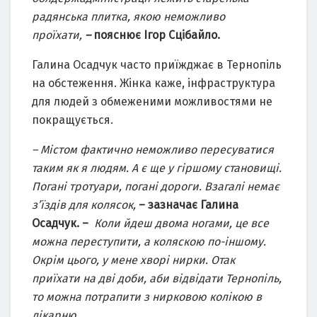
радянська плитка, якою неможливо
проїхати,
–
пояснює Ігор Сцібайло.
Галина Осадчук часто приїжджає в Тернопіль
на обстеження. Жінка каже, інфраструктура
для людей з обмеженими можливостями не
покращується.
– Містом фактично неможливо пересуватися
таким як я людям. А є ще у гіршому становищі.
Погані тротуари, погані дороги. Взагалі немає
з’їздів для колясок,
– зазначає Галина
Осадчук. –
Коли йдеш двома ногами, це все
можна переступити, а коляскою по-іншому.
Окрім цього, у мене хворі нирки. Отак
приїхати на дві доби, аби відвідати Тернопіль,
то можна потрапити з нирковою колікою в
лікарню.