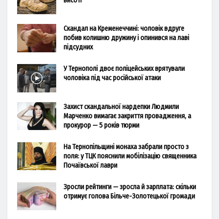
висоті
Скандал на Кременеччині: чоловік вдруге
побив колишню дружину і опинився на лаві
підсудних
У Тернополі двоє поліцейських врятували
чоловіка під час російської атаки
Захист скандальної нардепки Людмили
Марченко вимагає закриття провадження, а
прокурор — 5 років тюрми
На Тернопільщині монаха забрали просто з
поля: у ТЦК пояснили мобілізацію священника
Почаївської лаври
Зросли рейтинги — зросла й зарплата: скільки
отримує голова Більче-Золотецької громади