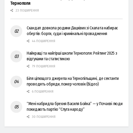
Тернополя
23 ПОШИРЕННЯ
Скандал довкола родини Дацківих зі Скалата набирає
обертів: борги, суди і кримінальні провадження
44 ПОШИРЕННЯ
Найкращі та найгірші школи Тернополя: Рейтинг 2025 з
відгуками та статистикою
79 ПОШИРЕННЯ
Біля цілющого джерела на Тернопільщині, де сектанти
проводять обряди, помер чоловік (Відео)
6 ПОШИРЕННЯ
“Мені набридла брехня Василя Бойка” — у Почаєві люди
покидають партію “Слуга народу”
30 ПОШИРЕННЯ