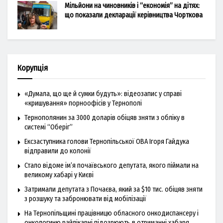
Мільйони на чиновників і “економія” на дітях:
що показали декларації керівництва Чорткова
Корупція
«Думала, що ще й сумки будуть»: відеозапис у справі
«кришування» порноофісів у Тернополі
Тернополянин за 3000 доларів обіцяв зняти з обліку в
системі “Оберіг”
Ексзаступника голови Тернопільської ОВА Ігоря Гайдука
відправили до колонії
Стало відоме ім’я почаївського депутата, якого піймали на
великому хабарі у Києві
Затримали депутата з Почаєва, який за $10 тис. обіцяв зняти
з розшуку та забронювати від мобілізації
На Тернопільщині працівницю обласного онкодиспансеру і
онкологиню райлікарні підозрюють в отриманні хабаря