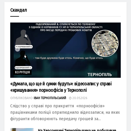
Скандал
КОРУПЦІЯ
«Думала, що ще й сумки будуть»: відеозапис у справі
«кришування» порноофісів у Тернополі
ОПУБЛІКОВАНО
ІВАН ТЕРНОПІЛЬСЬКИЙ
20.05.2026
Слідство у справі про прикриття «порноофісів»
працівниками поліції оприлюднило відеозаписи, на яких
фігуранти обговорюють передачу грошей за...
На Херсонщині Тернопільщина не добудував