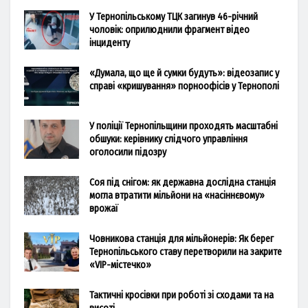
У Тернопільському ТЦК загинув 46-річний
чоловік: оприлюднили фрагмент відео
інциденту
«Думала, що ще й сумки будуть»: відеозапис у
справі «кришування» порноофісів у Тернополі
У поліції Тернопільщини проходять масштабні
обшуки: керівнику слідчого управління
оголосили підозру
Соя під снігом: як державна дослідна станція
могла втратити мільйони на «насіннєвому»
врожаї
Човникова станція для мільйонерів: Як берег
Тернопільського ставу перетворили на закрите
«VIP-містечко»
Тактичні кросівки при роботі зі сходами та на