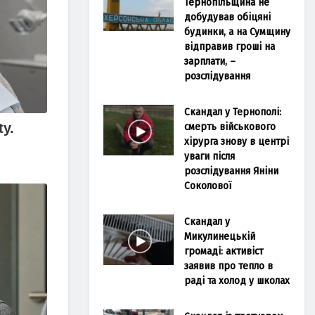
Тернопільщина не
добудував обіцяні
будинки, а на Сумщину
відправив гроші на
зарплати, –
розслідування
Скандал у Тернополі:
смерть військового
хірурга знову в центрі
уваги після
розслідування Яніни
Соколової
Скандал у
Микулинецькій
громаді: активіст
заявив про тепло в
раді та холод у школах