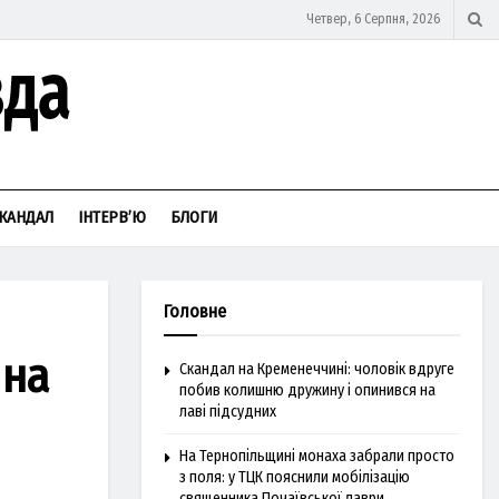
Четвер, 6 Серпня, 2026
КАНДАЛ
ІНТЕРВ’Ю
БЛОГИ
Головне
 на
Скандал на Кременеччині: чоловік вдруге
побив колишню дружину і опинився на
лаві підсудних
На Тернопільщині монаха забрали просто
з поля: у ТЦК пояснили мобілізацію
священника Почаївської лаври