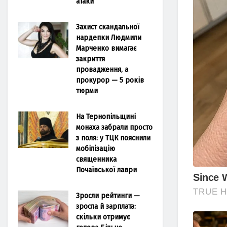
атаки
Захист скандальної
нардепки Людмили
Марченко вимагає
закриття
провадження, а
прокурор — 5 років
тюрми
На Тернопільщині
монаха забрали просто
з поля: у ТЦК пояснили
мобілізацію
священника
Почаївської лаври
Зросли рейтинги —
зросла й зарплата:
скільки отримує