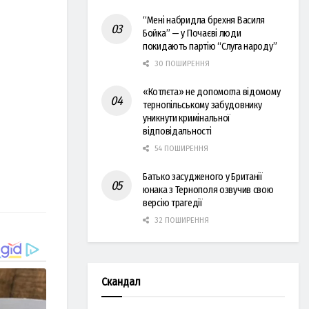
“Мені набридла брехня Василя
Бойка” — у Почаєві люди
покидають партію “Слуга народу”
30 ПОШИРЕННЯ
«Котлєта» не допомогла відомому
тернопільському забудовнику
уникнути кримінальної
відповідальності
54 ПОШИРЕННЯ
Батько засудженого у Британії
юнака з Тернополя озвучив свою
версію трагедії
32 ПОШИРЕННЯ
Скандал