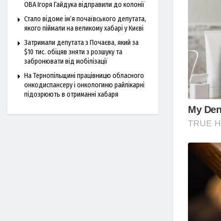
ОВА Ігоря Гайдука відправили до колонії
Стало відоме ім’я почаївського депутата,
якого піймали на великому хабарі у Києві
Затримали депутата з Почаєва, який за
$10 тис. обіцяв зняти з розшуку та
забронювати від мобілізації
На Тернопільщині працівницю обласного
онкодиспансеру і онкологиню райлікарні
підозрюють в отриманні хабаря