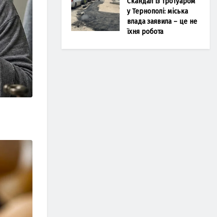
Скандал із тротуаром
у Тернополі: міська
влада заявила – це не
їхня робота