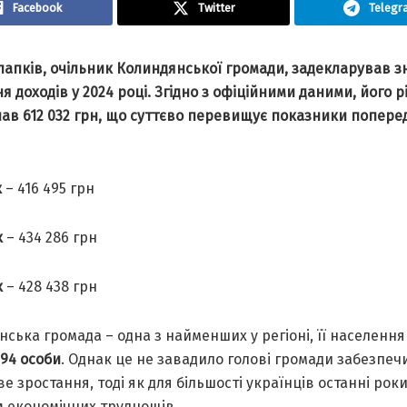
Facebook
Twitter
Telegr
лапків, очільник Колиндянської громади, задекларував з
я доходів у 2024 році. Згідно з офіційними даними, його 
лав 612 032 грн, що суттєво перевищує показники попере
к
– 416 495 грн
к
– 434 286 грн
к
– 428 438 грн
ська громада – одна з найменших у регіоні, її населення
694 особи
. Однак це не завадило голові громади забезпечи
е зростання, тоді як для більшості українців останні рок
м економічних труднощів.