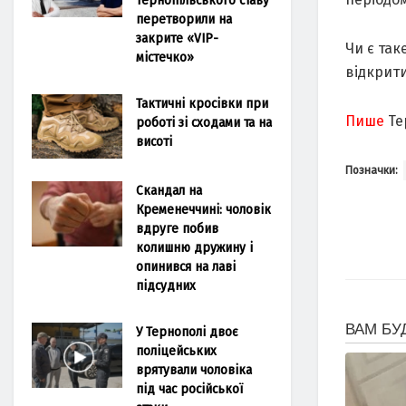
перетворили на
закрите «VIP-
Чи є та
містечко»
відкрит
Тактичні кросівки при
Пише
Те
роботі зі сходами та на
висоті
Позначки:
Скандал на
Кременеччині: чоловік
вдруге побив
колишню дружину і
опинився на лаві
підсудних
У Тернополі двоє
поліцейських
врятували чоловіка
під час російської