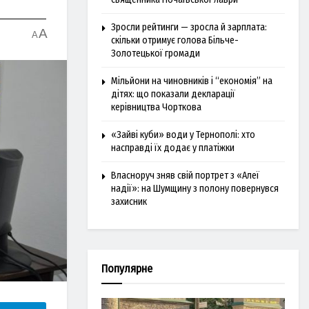
Зросли рейтинги — зросла й зарплата:
A
A
скільки отримує голова Більче-
Золотецької громади
Мільйони на чиновників і “економія” на
дітях: що показали декларації
керівництва Чорткова
«Зайві куби» води у Тернополі: хто
насправді їх додає у платіжки
Власноруч зняв свій портрет з «Алеї
надії»: на Шумщину з полону повернувся
захисник
Популярне