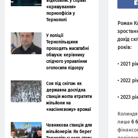
відеозапис у справі
«кришування»
порноофісів у
Тернополі
Роман К
зростанн
У поліції
дохід ск
Тернопільщини
років:
проходять масштабні
обшуки: керівнику
слідчого управління
•
2021 рі
оголосили підозру
•
2022 рі
Соя під снігом: як
державна дослідна
станція могла втратити
•
2023 рі
мільйони на
«насіннєвому» врожаї
Колиндян
лише
6 
Човникова станція для
фінансов
мільйонерів: Як берег
періодо
Тернопільського ставу