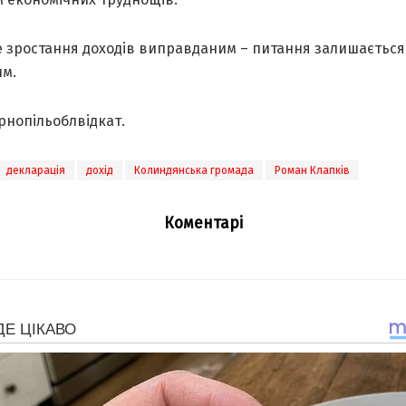
ке зростання доходів виправданим – питання залишається
им.
рнопільоблвідкат.
декларація
дохід
Колиндянська громада
Роман Клапків
Коментарі