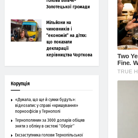
голова Більче-
Золотецької громади
Мільйони на
чиновників і
“економія” на дітях:
що показали
декларації
керівництва Чорткова
Корупція
«Думала, що ще й сумки будуть»:
відеозапис у справі «кришування»
порноофісів у Тернополі
Тернополянин за 3000 доларів обіцяв
зняти з обліку в системі “Оберіг”
Ексзаступника голови Тернопільської