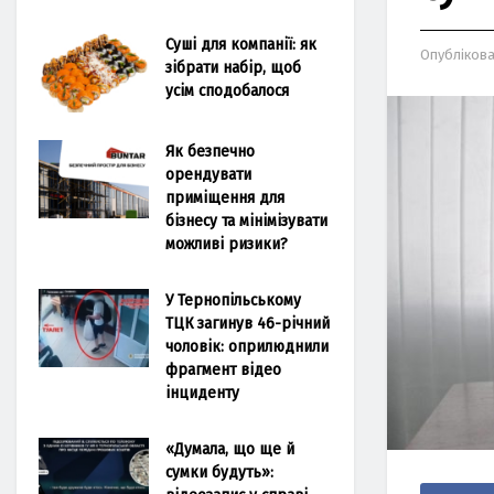
Суші для компанії: як
Опубліков
зібрати набір, щоб
усім сподобалося
Як безпечно
орендувати
приміщення для
бізнесу та мінімізувати
можливі ризики?
У Тернопільському
ТЦК загинув 46-річний
чоловік: оприлюднили
фрагмент відео
інциденту
«Думала, що ще й
сумки будуть»: