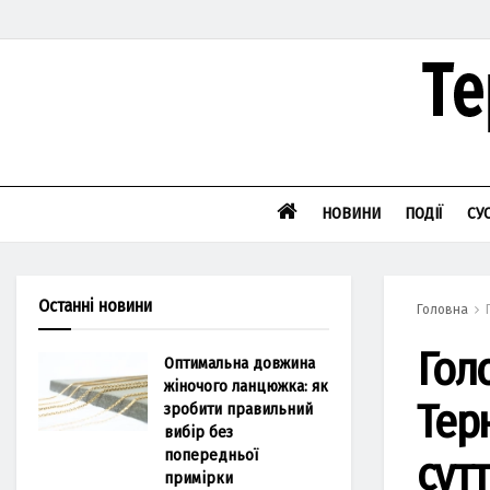
НОВИНИ
ПОДІЇ
СУ
Останні новини
Головна
Гол
Оптимальна довжина
жіночого ланцюжка: як
Тер
зробити правильний
вибір без
попередньої
сут
примірки