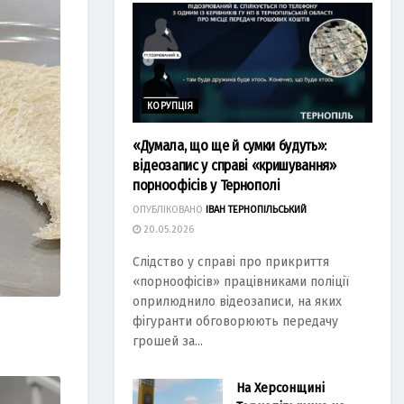
КОРУПЦІЯ
«Думала, що ще й сумки будуть»:
відеозапис у справі «кришування»
порноофісів у Тернополі
ОПУБЛІКОВАНО
ІВАН ТЕРНОПІЛЬСЬКИЙ
20.05.2026
Слідство у справі про прикриття
«порноофісів» працівниками поліції
оприлюднило відеозаписи, на яких
фігуранти обговорюють передачу
грошей за...
На Херсонщині