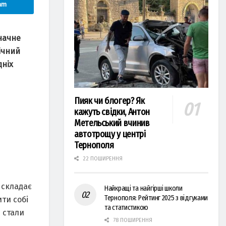
am
начне
річний
дніх
Пияк чи блогер? Як
кажуть свідки, Антон
Метельський вчинив
автотрощу у центрі
Тернополя
22 ПОШИРЕННЯ
 складає
Найкращі та найгірші школи
Тернополя: Рейтинг 2025 з відгуками
ти собі
та статистикою
и стали
78 ПОШИРЕННЯ