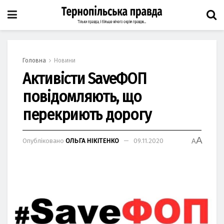
Головна
Новини
Активісти SaveФОП
повідомляють, що
перекриють дорогу
A
Опубліковано
ОЛЬГА НІКІТЕНКО
09.11.2020
A