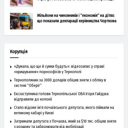
Мільйони на чиновників і “економія” на дітях:
що показали декларації керівництва Чорткова
Корупція
«Думала, що ще й сумки будуть»: відеозапис у справі
«кришування» порноофісів у Тернополі
Тернополянин за 3000 доларів обіцяв зняти з обліку в
системі “Оберіг”
Ексзаступника голови Тернопільської ОВА Ігоря Гайдука
відправили до колонії
Стало відоме ім’я почаївського депутата, якого піймали на
великому хабарі у Києві
Затримали депутата з Почаєва, який за $10 тис. обіцяв зняти
з розшуку та забронювати від мобілізації