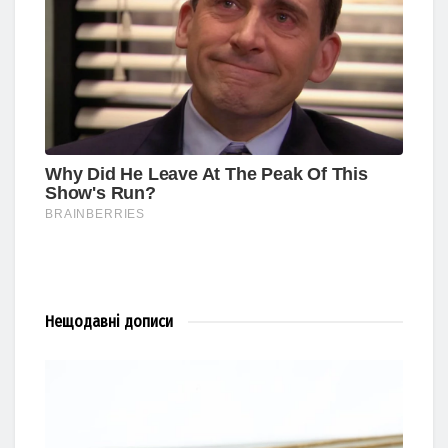
Нещодавні
дописи