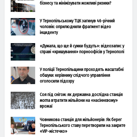
бізнесу та мінімізувати можливі ризики?
У Тернопільському ТЦК загинув 46-річний
чоловік: оприлюднили фрагмент відео
інциденту
«Думала, що ще й сумки будуть»: відеозапис у
справі «кришування» порноофісів у Тернополі
У поліції Тернопільщини проходять масштабні
обшуки: керівнику слідчого управління
оголосили підозру
Соя під снігом: як державна дослідна станція
могла втратити мільйони на «насіннєвому»
врожаї
Човникова станція для мільйонерів: Як берег
Тернопільського ставу перетворили на закрите
«VIP-містечко»