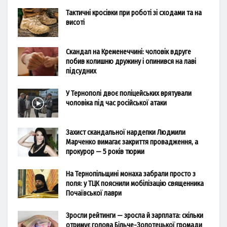
Тактичні кросівки при роботі зі сходами та на
висоті
Скандал на Кременеччині: чоловік вдруге
побив колишню дружину і опинився на лаві
підсудних
У Тернополі двоє поліцейських врятували
чоловіка під час російської атаки
Захист скандальної нардепки Людмили
Марченко вимагає закриття провадження, а
прокурор — 5 років тюрми
На Тернопільщині монаха забрали просто з
поля: у ТЦК пояснили мобілізацію священника
Почаївської лаври
Зросли рейтинги — зросла й зарплата: скільки
отримує голова Більче-Золотецької громади