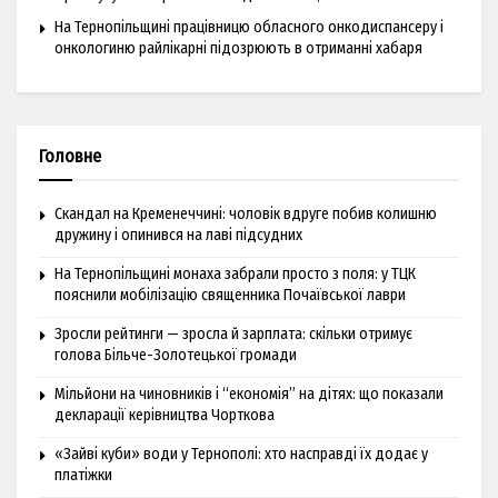
На Тернопільщині працівницю обласного онкодиспансеру і
онкологиню райлікарні підозрюють в отриманні хабаря
Головне
Скандал на Кременеччині: чоловік вдруге побив колишню
дружину і опинився на лаві підсудних
На Тернопільщині монаха забрали просто з поля: у ТЦК
пояснили мобілізацію священника Почаївської лаври
Зросли рейтинги — зросла й зарплата: скільки отримує
голова Більче-Золотецької громади
Мільйони на чиновників і “економія” на дітях: що показали
декларації керівництва Чорткова
«Зайві куби» води у Тернополі: хто насправді їх додає у
платіжки