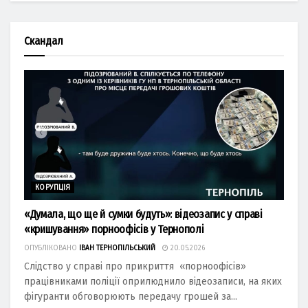
Скандал
КОРУПЦІЯ
«Думала, що ще й сумки будуть»: відеозапис у справі
«кришування» порноофісів у Тернополі
ОПУБЛІКОВАНО
ІВАН ТЕРНОПІЛЬСЬКИЙ
20.05.2026
Слідство у справі про прикриття «порноофісів»
працівниками поліції оприлюднило відеозаписи, на яких
фігуранти обговорюють передачу грошей за...