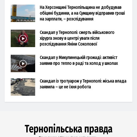
На Херсонщині Тернопільщина не добудував
обіцяні будинки, а на Сумщину відправив гроші
на зарплати, – розслідування
Скандал у Тернополі: смерть військового
хірурга знову в центрі уваги після
розслідування Яніни Соколової
Скандал у Микулинецькій громаді: активіст
заявив про тепло в раді та холод у школах
Скандал із тротуаром у Тернополі: міська влада
заявила – це не їхня робота