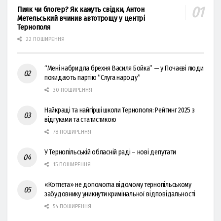
Пияк чи блогер? Як кажуть свідки, Антон
Метельський вчинив автотрощу у центрі
Тернополя
22 ПОШИРЕННЯ
“Мені набридла брехня Василя Бойка” — у Почаєві люди
покидають партію “Слуга народу”
30 ПОШИРЕННЯ
Найкращі та найгірші школи Тернополя: Рейтинг 2025 з
відгуками та статистикою
78 ПОШИРЕННЯ
У Тернопільській обласній раді – нові депутати
15 ПОШИРЕННЯ
«Котлєта» не допомогла відомому тернопільському
забудовнику уникнути кримінальної відповідальності
54 ПОШИРЕННЯ