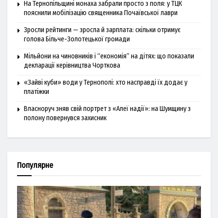
На Тернопільщині монаха забрали просто з поля: у ТЦК
пояснили мобілізацію священника Почаївської лаври
Зросли рейтинги — зросла й зарплата: скільки отримує
голова Більче-Золотецької громади
Мільйони на чиновників і “економія” на дітях: що показали
декларації керівництва Чорткова
«Зайві куби» води у Тернополі: хто насправді їх додає у
платіжки
Власноруч зняв свій портрет з «Алеї надії»: на Шумщину з
полону повернувся захисник
Популярне