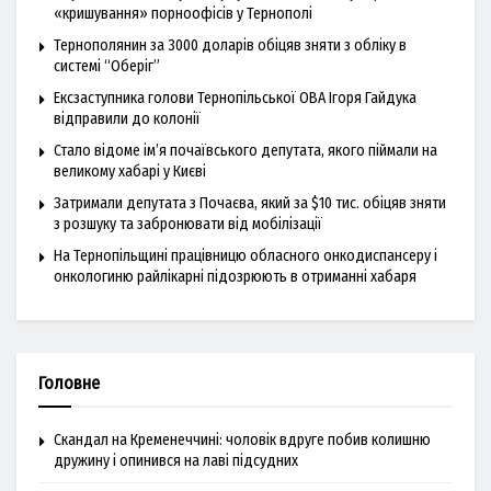
«кришування» порноофісів у Тернополі
Тернополянин за 3000 доларів обіцяв зняти з обліку в
системі “Оберіг”
Ексзаступника голови Тернопільської ОВА Ігоря Гайдука
відправили до колонії
Стало відоме ім’я почаївського депутата, якого піймали на
великому хабарі у Києві
Затримали депутата з Почаєва, який за $10 тис. обіцяв зняти
з розшуку та забронювати від мобілізації
На Тернопільщині працівницю обласного онкодиспансеру і
онкологиню райлікарні підозрюють в отриманні хабаря
Головне
Скандал на Кременеччині: чоловік вдруге побив колишню
дружину і опинився на лаві підсудних