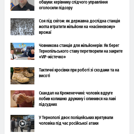
обшуки: керівнику слідчого управління
оголосили підозру
Соя під снігом: як державна дослідна станція
могла втратити мільйони на «насіннєвому»
врожаї
Човникова станція для мільйонерів: Як берег
Тернопільського ставу перетворили на закрите
«VIP-містечко»
Тактичні кросівки при роботі зі сходами та на
висоті
Скандал на Кременеччині: чоловік вдруге
побив колишню дружину і опинився на лаві
підсудних
У Тернополі двоє поліцейських врятували
чоловіка під час російської атаки