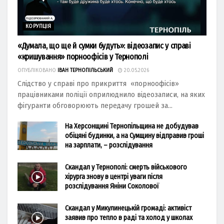
КОРУПЦІЯ
«Думала, що ще й сумки будуть»: відеозапис у справі
«кришування» порноофісів у Тернополі
ОПУБЛІКОВАНО
ІВАН ТЕРНОПІЛЬСЬКИЙ
20.05.2026
Слідство у справі про прикриття «порноофісів»
працівниками поліції оприлюднило відеозаписи, на яких
фігуранти обговорюють передачу грошей за...
На Херсонщині Тернопільщина не добудував
обіцяні будинки, а на Сумщину відправив гроші
на зарплати, – розслідування
Скандал у Тернополі: смерть військового
хірурга знову в центрі уваги після
розслідування Яніни Соколової
Скандал у Микулинецькій громаді: активіст
заявив про тепло в раді та холод у школах