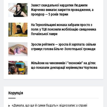
Захист скандальної нардепки Людмили
Марченко вимагає закриття провадження, а
прокурор — 5 років тюрми
На Тернопільщині монаха забрали просто з
поля: у ТЦК пояснили мобілізацію священника
Почаївської лаври
Зросли рейтинги — зросла й зарплата: скільки
отримує голова Більче-Золотецької громади
Мільйони на чиновників і “економія” на дітях:
що показали декларації керівництва Чорткова
Корупція
«Думала, що ще й сумки будуть»: відеозапис у справі