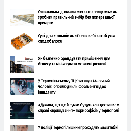
Оптимальна довжина жіночого ланцюжка: як
зробити правильний вибір без попередньої
примірки
Суші для компанії: як зібрати набір, щоб усім
сподобалося
Як безпечно орендувати приміщення для
бізнесу та мінімізувати можливі ризики?
У Тернопільському ТЦК загинув 46-річний
чоловік: оприлюднили фрагмент відео
інциденту
«Думала, що ще й сумки будуть»: відеозапис у
справі «кришування» порноофісів у Тернополі
У поліції Тернопільщини проходять масштабні