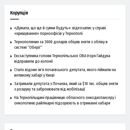
Корупція
«Думала, що ще й сумки будуть»: відеозапис у справі
«кришування» порноофісів у Тернополі
Тернополянин за 3000 доларів обіцяв зняти з обліку в
системі “Оберіг”
Ексзаступника голови Тернопільської ОВА Ігоря Гайдука
відправили до колонії
Стало відоме ім’я почаївського депутата, якого піймали на
великому хабарі у Києві
Затримали депутата з Почаєва, який за $10 тис. обіцяв зняти
з розшуку та забронювати від мобілізації
На Тернопільщині працівницю обласного онкодиспансеру і
онкологиню райлікарні підозрюють в отриманні хабаря