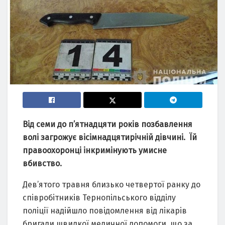
Від семи до п’ятнадцяти років позбавлення
волі загрожує вісімнадцятирічній дівчині. Їй
правоохоронці інкримінують умисне
вбивство.
Дев’ятого травня близько четвертої ранку до
співробітників Тернопільського відділу
поліції надійшло повідомлення від лікарів
бригади швидкої медичної допомоги, що за