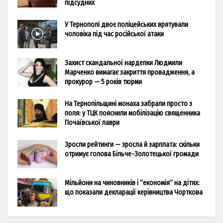
підсудних
У Тернополі двоє поліцейських врятували
чоловіка під час російської атаки
Захист скандальної нардепки Людмили
Марченко вимагає закриття провадження, а
прокурор — 5 років тюрми
На Тернопільщині монаха забрали просто з
поля: у ТЦК пояснили мобілізацію священника
Почаївської лаври
Зросли рейтинги — зросла й зарплата: скільки
отримує голова Більче-Золотецької громади
Мільйони на чиновників і “економія” на дітях:
що показали декларації керівництва Чорткова