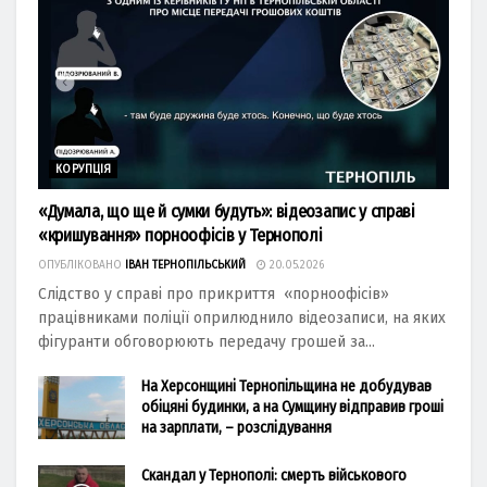
КОРУПЦІЯ
«Думала, що ще й сумки будуть»: відеозапис у справі
«кришування» порноофісів у Тернополі
ОПУБЛІКОВАНО
ІВАН ТЕРНОПІЛЬСЬКИЙ
20.05.2026
Слідство у справі про прикриття «порноофісів»
працівниками поліції оприлюднило відеозаписи, на яких
фігуранти обговорюють передачу грошей за...
На Херсонщині Тернопільщина не добудував
обіцяні будинки, а на Сумщину відправив гроші
на зарплати, – розслідування
Скандал у Тернополі: смерть військового