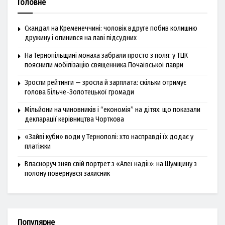
Головне
Скандал на Кременеччині: чоловік вдруге побив колишню
дружину і опинився на лаві підсудних
На Тернопільщині монаха забрали просто з поля: у ТЦК
пояснили мобілізацію священника Почаївської лаври
Зросли рейтинги — зросла й зарплата: скільки отримує
голова Більче-Золотецької громади
Мільйони на чиновників і “економія” на дітях: що показали
декларації керівництва Чорткова
«Зайві куби» води у Тернополі: хто насправді їх додає у
платіжки
Власноруч зняв свій портрет з «Алеї надії»: на Шумщину з
полону повернувся захисник
Популярне