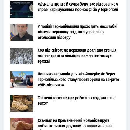
«Думала, що ще й сумки будуть»: відеозапис у
справі «кришування» порноофісів у Тернополі
У поліції Тернопільщини проходять масштабні
обшуки: керівнику слідчого управління
оголосили підозру
Соя під снігом: як державна дослідна станція
могла втратити мільйони на «насіннєвому»
врожаї
Човникова станція для мільйонерів: Як берег
Тернопільського ставу перетворили на закрите
«VIP-містечко»
Тактичні кросівки при роботі зі сходами та на
висоті
Скандал на Кременеччині: чоловік вдруге
побив колишню дружину і опинився на лаві