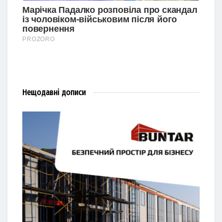
Нещодавні
дописи